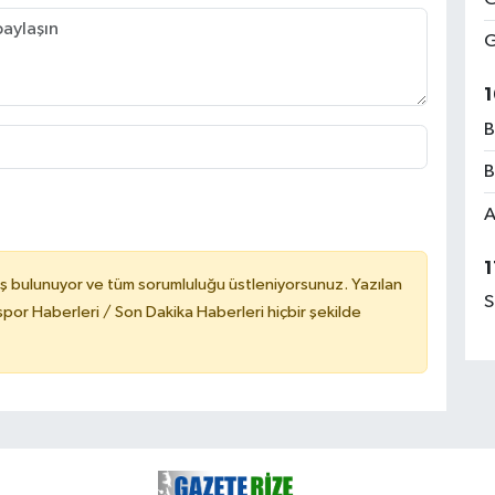
G
1
B
B
A
1
ş bulunuyor ve tüm sorumluluğu üstleniyorsunuz. Yazılan
S
or Haberleri / Son Dakika Haberleri hiçbir şekilde