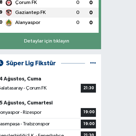
8
Çorum FK
0
0
9
Gaziantep FK
0
0
0
Alanyaspor
0
0
Detaylar için tıklayın
Süper Lig Fikstür
4 Ağustos, Cuma
alatasaray - Çorum FK
21:30
5 Ağustos, Cumartesi
onyaspor - Rizespor
19:00
asımpaşa - Trabzonspor
19:00
ençlerbirliği S.K. - Fenerbahçe
21:30