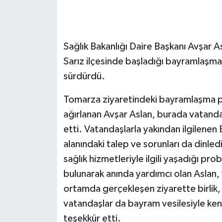
GENEL
Sağlık Bakanlığı Daire Başkanı Avşar 
GÜNDEM
Sarız ilçesinde başladığı bayramlaşma
Güvenlik
sürdürdü.
HABERDE İNSAN
Tomarza ziyaretindeki bayramlaşma 
ağırlanan Avşar Aslan, burada vatandaş
İNSAN
etti. Vatandaşlarla yakından ilgilenen 
alanındaki talep ve sorunları da dinle
İş Dünyası
sağlık hizmetleriyle ilgili yaşadığı pr
bulunarak anında yardımcı olan Aslan, 
Jandarma
ortamda gerçekleşen ziyarette birlik, 
Kadın
vatandaşlar da bayram vesilesiyle kend
teşekkür etti.