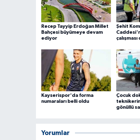
ÜLKE GÜNDEMİ
YAŞAM
Recep Tayyip Erdoğan Millet
Şehit Kom
Bahçesi büyümeye devam
Caddesi'n
YEREL
ediyor
çalışması
Yerel Haberler
Kayserispor'da forma
Çocuk do
numaraları belli oldu
teknikeri
gönüllü s
Yorumlar