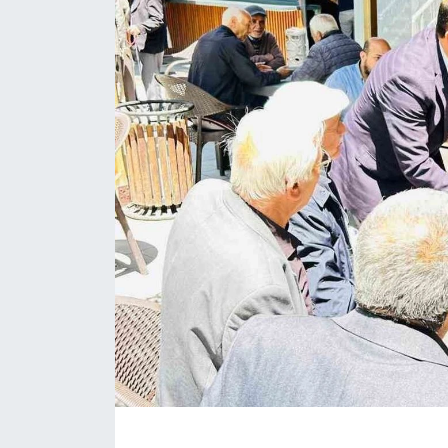
ÇEVRE
Dış Haberler
Dünya
EĞİTİM
EKONOMİ
English News
Finans
Flaş Haber
Gayrimenkul