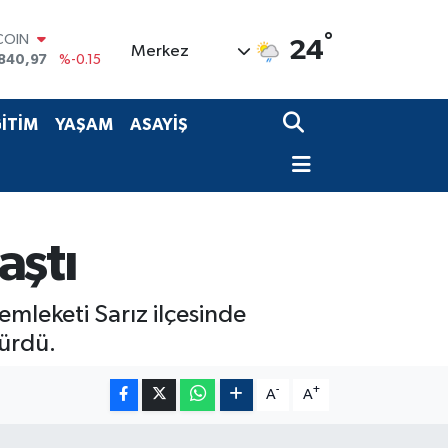
COIN
°
24
Merkez
840,97
%-0.15
LAR
7436
%0.18
RO
İTİM
YAŞAM
ASAYİŞ
2510
%0.32
RLİN
4811
%0.38
M ALTIN
60.55
%0
T100
aştı
779
%-14
mleketi Sarız ilçesinde
ürdü.
-
+
A
A