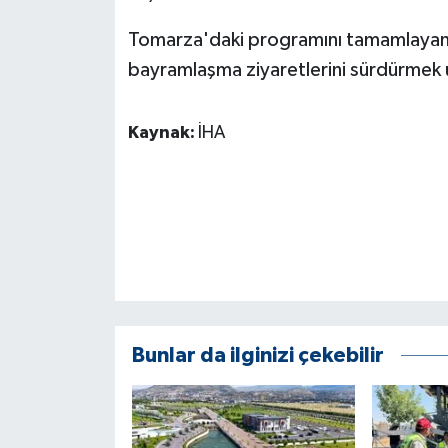
KÜLTÜR SANAT
Tomarza'daki programını tamamlayan S
MAGAZİN
bayramlaşma ziyaretlerini sürdürmek ü
Otomobil
Kaynak:
İHA
POLİTİKA
Sağlık
SİYASET
SPOR HABERLERİ
Bunlar da ilginizi çekebilir
TEKNOLOJİ
Turizm