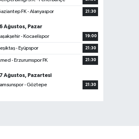
aziantep FK - Alanyaspor
21:30
6 Ağustos, Pazar
aşakşehir - Kocaelispor
19:00
eşiktaş - Eyüpspor
21:30
med - Erzurumspor FK
21:30
7 Ağustos, Pazartesi
amsunspor - Göztepe
21:30