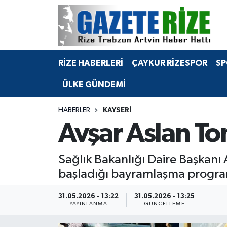
BÖLGEMİZ
Merkez Nöbetçi Eczaneler
RİZE HABERLERİ
ÇAYKUR RİZESPOR
SP
SPOR
Merkez Hava Durumu
ÜLKE GÜNDEMİ
Asayiş
Merkez Trafik Yoğunluk Haritası
HABERLER
KAYSERI
Rize Jandarma Komutanlığı
Süper Lig Puan Durumu ve Fikstür
Avşar Aslan To
Bilim Teknoloji
Tüm Manşetler
Sağlık Bakanlığı Daire Başkanı 
Bölge
Son Dakika Haberleri
başladığı bayramlaşma program
Advertising news
Haber Arşivi
31.05.2026 - 13:22
31.05.2026 - 13:25
YAYINLANMA
GÜNCELLEME
Canlı Maç