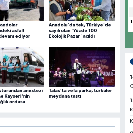
1
andolar
Anadolu'da tek, Türkiye'de
deki asfalt
sayılı olan 'Yüzde 100
 devam ediyor
Ekolojik Pazar' açıldı
1
G
ktorundan anestezi
Talas'ta vefa parka, türküler
ne Kayseri'nin
meydana taştı
1
ağlık ordusu
K
K
G