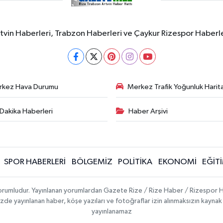
rtvin Haberleri, Trabzon Haberleri ve Çaykur Rizespor Haberl
rkez Hava Durumu
Merkez Trafik Yoğunluk Harita
Dakika Haberleri
Haber Arşivi
SPOR HABERLERİ
BÖLGEMİZ
POLİTİKA
EKONOMİ
EĞİT
 sorumludur. Yayınlanan yorumlardan Gazete Rize / Rize Haber / Rizespor H
temizde yayınlanan haber, köşe yazıları ve fotoğraflar izin alınmaksızın kayn
yayınlanamaz