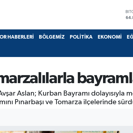
BIT
64.
DO
47,
EU
OR HABERLERİ
BÖLGEMİZ
POLİTİKA
EKONOMİ
EĞ
55,
STE
64,
GRA
66
BİS
marzalılarla bayraml
13.
Avşar Aslan; Kurban Bayramı dolayısıyla me
ını Pınarbaşı ve Tomarza ilçelerinde sürd