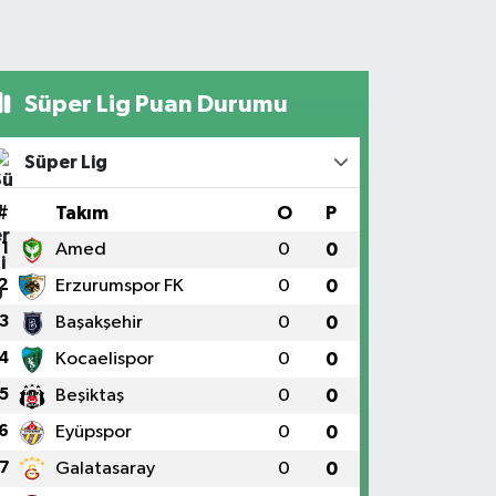
Süper Lig Puan Durumu
Süper Lig
#
Takım
O
P
1
Amed
0
0
2
Erzurumspor FK
0
0
3
Başakşehir
0
0
4
Kocaelispor
0
0
5
Beşiktaş
0
0
6
Eyüpspor
0
0
7
Galatasaray
0
0