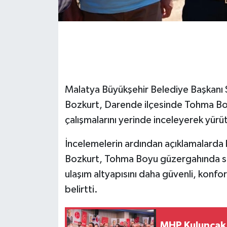
GENEL
GÜNDEM
Güvenlik
Malatya Büyükşehir Belediye Başkanı S
HABERDE İNSAN
Bozkurt, Darende ilçesinde Tohma B
çalışmalarını yerinde inceleyerek yürüt
İNSAN
İncelemelerin ardından açıklamalarda
İş Dünyası
Bozkurt, Tohma Boyu güzergahında sür
ulaşım altyapısını daha güvenli, konfo
Jandarma
belirtti.
Kadın
MHP Kuluncak'