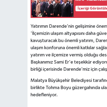
KÜLTÜR SANAT
İçeriği Görüntül
MAGAZİN
Otomobil
Yatırımın Darende'nin gelişimine öneml
'İlçemizin ulaşım altyapısını daha güv
POLİTİKA
kavuşturacak bu önemli yatırım, Daren
ulaşım konforuna önemli katkılar sağl
Sağlık
yatırım ve ilçemize vermiş olduğu de
Başkanımız Sami Er'e teşekkür ediyor
SİYASET
birliği içerisinde Darende'miz için ç
SPOR HABERLERİ
Malatya Büyükşehir Belediyesi tarafı
TEKNOLOJİ
birlikte Tohma Boyu güzergahında ulaş
hedefleniyor.
Turizm