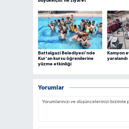
Büyükelçisi'ne ziyaret
Battalgazi Belediyesi'nde
Kamyon ev
Kur'an kursu öğrenilerine
yaralandı
yüzme etkinliği
Yorumlar