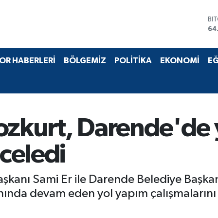
BI
64
DO
47
EU
OR HABERLERİ
BÖLGEMİZ
POLİTİKA
EKONOMİ
EĞ
55
ST
64
GR
65
Bİ
ozkurt, Darende'de 
13
nceledi
şkanı Sami Er ile Darende Belediye Başka
ında devam eden yol yapım çalışmalarını 