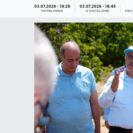
03.07.2026 - 18:26
03.07.2026 - 18:45
ÇEVRE
YAYINLANMA
GÜNCELLEME
OKU
Dış Haberler
Dünya
EĞİTİM
EKONOMİ
English News
Finans
Flaş Haber
Gayrimenkul