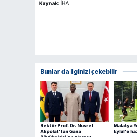
Kaynak:
İHA
ÜLKE GÜNDEMİ
YAŞAM
YEREL
Yerel Haberler
Bunlar da ilginizi çekebilir
Rektör Prof. Dr. Nusret
Malatya Ye
Akpolat'tan Gana
Eylül'e ha