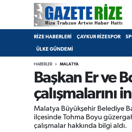
BÖLGEMİZ
Merkez Nöbetçi Eczaneler
RİZE HABERLERİ
ÇAYKUR RİZESPOR
SP
SPOR
Merkez Hava Durumu
ÜLKE GÜNDEMİ
Asayiş
Merkez Trafik Yoğunluk Haritası
HABERLER
MALATYA
Rize Jandarma Komutanlığı
Süper Lig Puan Durumu ve Fikstür
Başkan Er ve B
Bilim Teknoloji
Tüm Manşetler
çalışmalarını i
Bölge
Son Dakika Haberleri
Malatya Büyükşehir Belediye Ba
Advertising news
Haber Arşivi
ilçesinde Tohma Boyu güzergah
çalışmalar hakkında bilgi aldı.
Canlı Maç