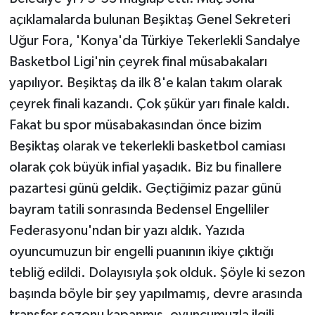
KÜLTÜR SANAT
açıklamalarda bulunan Beşiktaş Genel Sekreteri
Uğur Fora, 'Konya'da Türkiye Tekerlekli Sandalye
MAGAZİN
Basketbol Ligi'nin çeyrek final müsabakaları
Otomobil
yapılıyor. Beşiktaş da ilk 8'e kalan takım olarak
çeyrek finali kazandı. Çok şükür yarı finale kaldı.
POLİTİKA
Fakat bu spor müsabakasından önce bizim
Beşiktaş olarak ve tekerlekli basketbol camiası
Sağlık
olarak çok büyük infial yaşadık. Biz bu finallere
SİYASET
pazartesi günü geldik. Geçtiğimiz pazar günü
bayram tatili sonrasında Bedensel Engelliler
SPOR HABERLERİ
Federasyonu'ndan bir yazı aldık. Yazıda
oyuncumuzun bir engelli puanının ikiye çıktığı
TEKNOLOJİ
tebliğ edildi. Dolayısıyla şok olduk. Şöyle ki sezon
Turizm
başında böyle bir şey yapılmamış, devre arasında
transfer sezonu kapanmış, oyuncumuzla ilgili