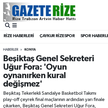
BÖLGEMİZ
Merkez Nöbetçi Eczaneler
SPOR
Merkez Hava Durumu
RİZE HABERLERİ
ÇAYKUR RİZESPOR
SPOR HABERL
Asayiş
Merkez Trafik Yoğunluk Haritası
HABERLER
KONYA
Rize Jandarma Komutanlığı
Süper Lig Puan Durumu ve Fikstür
Beşiktaş Genel Sekreteri
Uğur Fora: 'Oyun
Bilim Teknoloji
Tüm Manşetler
oynanırken kural
Bölge
Son Dakika Haberleri
değişmez'
Advertising news
Haber Arşivi
Beşiktaş Tekerlekli Sandalye Basketbol Takımı
play-off çeyrek final maçlarının ardından yarı finale
Canlı Maç
çıkarken, Beşiktaş Genel Sekreteri Uğur Fora,