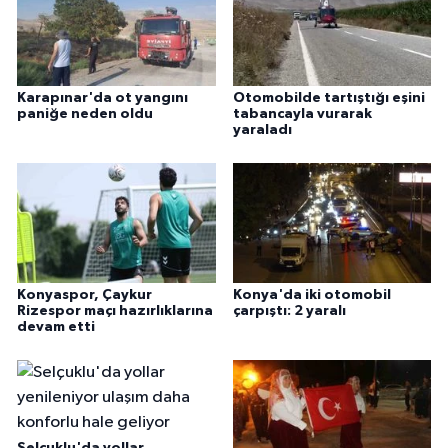
Karapınar'da ot yangını
Otomobilde tartıştığı eşini
paniğe neden oldu
tabancayla vurarak
yaraladı
Konyaspor, Çaykur
Konya'da iki otomobil
Rizespor maçı hazırlıklarına
çarpıştı: 2 yaralı
devam etti
Selçuklu'da yollar