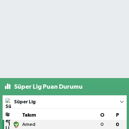
Süper Lig Puan Durumu
Süper Lig
#
Takım
O
P
1
Amed
0
0