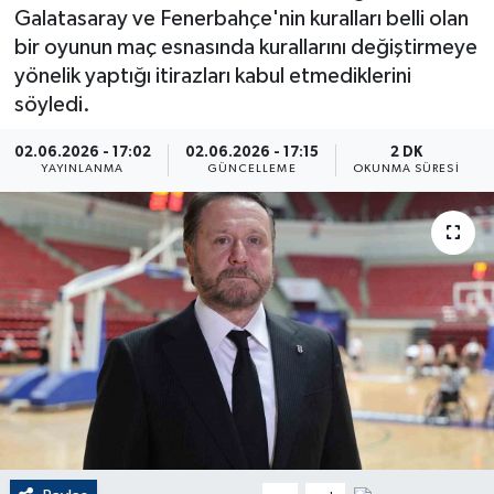
Galatasaray ve Fenerbahçe'nin kuralları belli olan
ÇEVRE
bir oyunun maç esnasında kurallarını değiştirmeye
yönelik yaptığı itirazları kabul etmediklerini
Dış Haberler
söyledi.
Dünya
02.06.2026 - 17:02
02.06.2026 - 17:15
2 DK
YAYINLANMA
GÜNCELLEME
OKUNMA SÜRESI
EĞİTİM
EKONOMİ
English News
Finans
Flaş Haber
Gayrimenkul