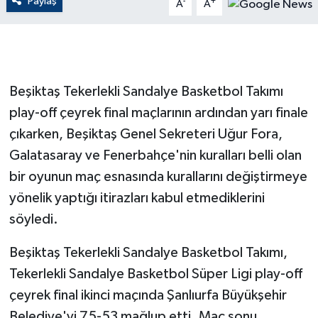
Paylaş
-
+
A
A
GENEL
GÜNDEM
Beşiktaş Tekerlekli Sandalye Basketbol Takımı
Güvenlik
play-off çeyrek final maçlarının ardından yarı finale
çıkarken, Beşiktaş Genel Sekreteri Uğur Fora,
HABERDE İNSAN
Galatasaray ve Fenerbahçe'nin kuralları belli olan
bir oyunun maç esnasında kurallarını değiştirmeye
İNSAN
yönelik yaptığı itirazları kabul etmediklerini
İş Dünyası
söyledi.
Jandarma
Beşiktaş Tekerlekli Sandalye Basketbol Takımı,
Tekerlekli Sandalye Basketbol Süper Ligi play-off
Kadın
çeyrek final ikinci maçında Şanlıurfa Büyükşehir
Belediye'yi 75-53 mağlup etti. Maç sonu