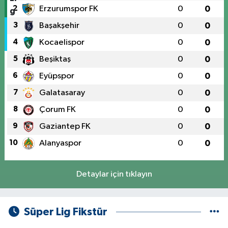
2
Erzurumspor FK
0
0
3
Başakşehir
0
0
4
Kocaelispor
0
0
5
Beşiktaş
0
0
6
Eyüpspor
0
0
7
Galatasaray
0
0
8
Çorum FK
0
0
9
Gaziantep FK
0
0
10
Alanyaspor
0
0
Detaylar için tıklayın
Süper Lig Fikstür