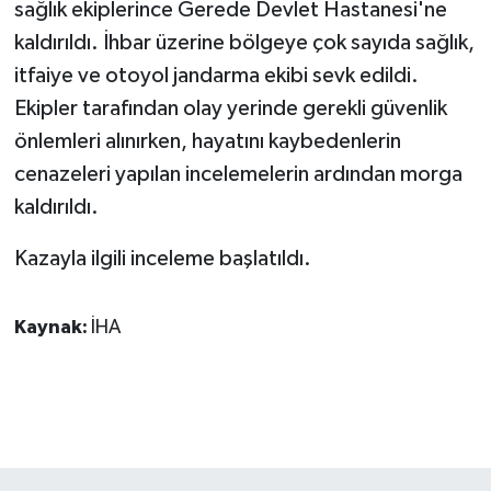
KÜLTÜR SANAT
sağlık ekiplerince Gerede Devlet Hastanesi'ne
kaldırıldı. İhbar üzerine bölgeye çok sayıda sağlık,
MAGAZİN
itfaiye ve otoyol jandarma ekibi sevk edildi.
Ekipler tarafından olay yerinde gerekli güvenlik
Otomobil
önlemleri alınırken, hayatını kaybedenlerin
cenazeleri yapılan incelemelerin ardından morga
POLİTİKA
kaldırıldı.
Sağlık
Kazayla ilgili inceleme başlatıldı.
SİYASET
Kaynak:
İHA
SPOR HABERLERİ
TEKNOLOJİ
Turizm