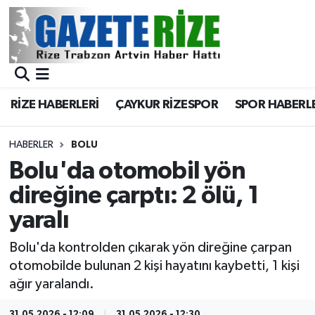
BÖLGEMİZ
Merkez Nöbetçi Eczaneler
SPOR
Merkez Hava Durumu
RİZE HABERLERİ
ÇAYKUR RİZESPOR
SPOR HABERL
Asayiş
Merkez Trafik Yoğunluk Haritası
HABERLER
BOLU
Rize Jandarma Komutanlığı
Süper Lig Puan Durumu ve Fikstür
Bolu'da otomobil yön
direğine çarptı: 2 ölü, 1
Bilim Teknoloji
Tüm Manşetler
yaralı
Bölge
Son Dakika Haberleri
Bolu'da kontrolden çıkarak yön direğine çarpan
otomobilde bulunan 2 kişi hayatını kaybetti, 1 kişi
Advertising news
Haber Arşivi
ağır yaralandı.
Canlı Maç
31.05.2026 - 12:09
31.05.2026 - 12:30