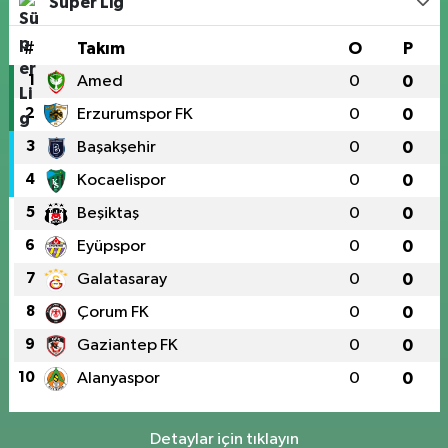
Süper Lig
#
Takım
O
P
1
Amed
0
0
2
Erzurumspor FK
0
0
3
Başakşehir
0
0
4
Kocaelispor
0
0
5
Beşiktaş
0
0
6
Eyüpspor
0
0
7
Galatasaray
0
0
8
Çorum FK
0
0
9
Gaziantep FK
0
0
10
Alanyaspor
0
0
Detaylar için tıklayın