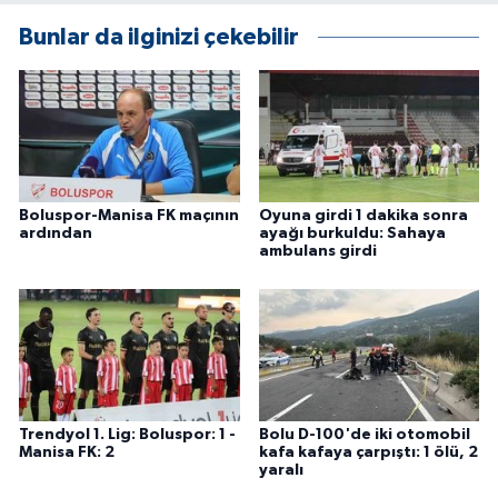
ÜLKE GÜNDEMİ
Bunlar da ilginizi çekebilir
YAŞAM
YEREL
Yerel Haberler
Boluspor-Manisa FK maçının
Oyuna girdi 1 dakika sonra
ardından
ayağı burkuldu: Sahaya
ambulans girdi
Trendyol 1. Lig: Boluspor: 1 -
Bolu D-100'de iki otomobil
Manisa FK: 2
kafa kafaya çarpıştı: 1 ölü, 2
yaralı