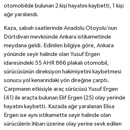
otomobilde bulunan 2 kişi hayatını kaybetti, 1 kişi
GENEL
ağır yaralandı.
Kaza, sabah saatlerinde Anadolu Otoyolu'nun
GÜNDEM
Dörtdivan mevkisinde Ankara istikametinde
Güvenlik
meydana geldi. Edinilen bilgiye göre, Ankara
yönünde seyir halinde olan Yusuf Ergen
HABERDE İNSAN
idaresindeki 55 AHR 866 plakalı otomobil,
sürücüsünün direksiyon hakimiyetini kaybetmesi
İNSAN
sonucu yol kenarındaki yön direğine çarptı.
İş Dünyası
Çarpmanın etkisiyle araç sürücüsü Yusuf Ergen
(41) ile araçta bulunan Elif Ergen (25) olay yerinde
Jandarma
hayatını kaybetti. Kazada ağır yaralanan Elisa
Ergen ise aynı istikamette seyir halinde olan
Kadın
sürücülerin ihbarı üzerine olay yerine sevk edilen