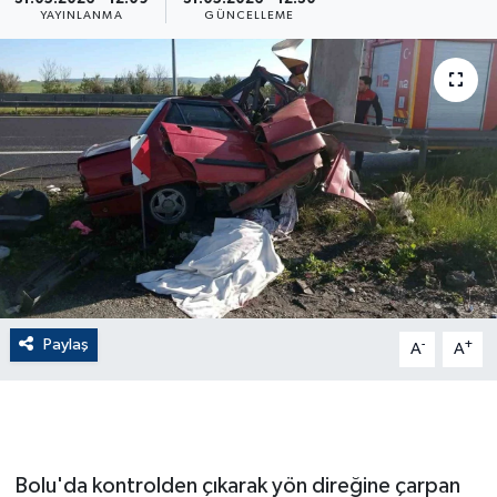
YAYINLANMA
GÜNCELLEME
ÇEVRE
Dış Haberler
Dünya
EĞİTİM
EKONOMİ
English News
Paylaş
-
+
A
A
Finans
Flaş Haber
Bolu'da kontrolden çıkarak yön direğine çarpan
Gayrimenkul