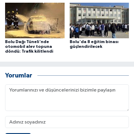
Bolu Dağı Tüneli'nde
Bolu'da 8 eğitim binası
otomobil alev topuna
güçlendirilecek
döndü: Trafik kilitlendi
Yorumlar