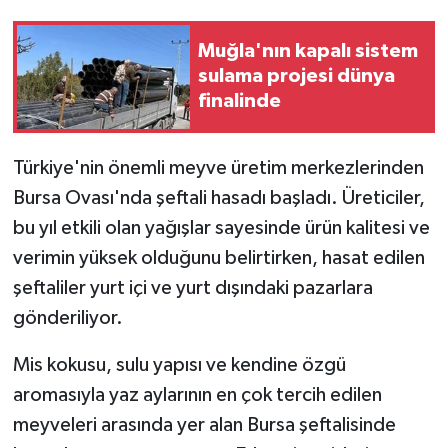
GENEL
Muğla'nın kapalı sistem
sulama projesi dünya
GÜNDEM
finalinde
Güvenlik
Türkiye'nin önemli meyve üretim merkezlerinden
Bursa Ovası'nda şeftali hasadı başladı. Üreticiler,
HABERDE İNSAN
bu yıl etkili olan yağışlar sayesinde ürün kalitesi ve
İNSAN
verimin yüksek olduğunu belirtirken, hasat edilen
şeftaliler yurt içi ve yurt dışındaki pazarlara
İş Dünyası
gönderiliyor.
Jandarma
Mis kokusu, sulu yapısı ve kendine özgü
aromasıyla yaz aylarının en çok tercih edilen
Kadın
meyveleri arasında yer alan Bursa şeftalisinde