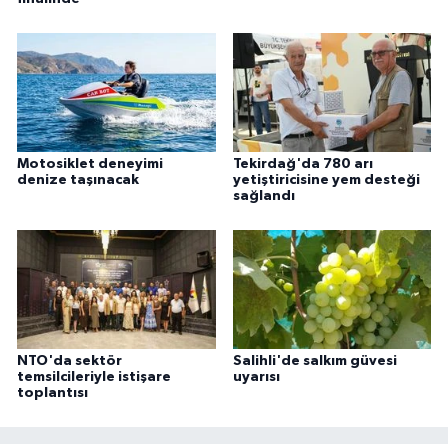
Motosiklet deneyimi
Tekirdağ'da 780 arı
denize taşınacak
yetiştiricisine yem desteği
sağlandı
NTO'da sektör
Salihli'de salkım güvesi
temsilcileriyle istişare
uyarısı
toplantısı