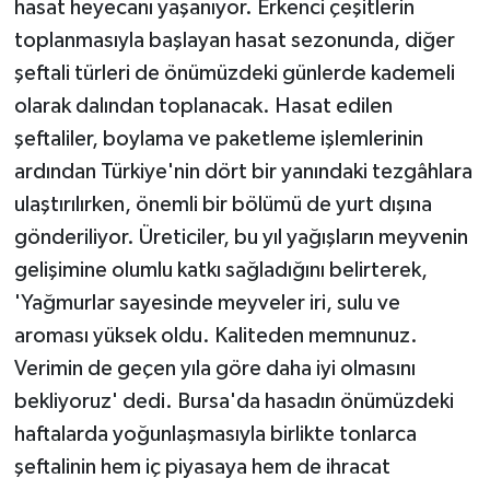
hasat heyecanı yaşanıyor. Erkenci çeşitlerin
KÜLTÜR SANAT
toplanmasıyla başlayan hasat sezonunda, diğer
MAGAZİN
şeftali türleri de önümüzdeki günlerde kademeli
olarak dalından toplanacak. Hasat edilen
Otomobil
şeftaliler, boylama ve paketleme işlemlerinin
ardından Türkiye'nin dört bir yanındaki tezgâhlara
POLİTİKA
ulaştırılırken, önemli bir bölümü de yurt dışına
Sağlık
gönderiliyor. Üreticiler, bu yıl yağışların meyvenin
gelişimine olumlu katkı sağladığını belirterek,
SİYASET
'Yağmurlar sayesinde meyveler iri, sulu ve
aroması yüksek oldu. Kaliteden memnunuz.
SPOR HABERLERİ
Verimin de geçen yıla göre daha iyi olmasını
TEKNOLOJİ
bekliyoruz' dedi. Bursa'da hasadın önümüzdeki
haftalarda yoğunlaşmasıyla birlikte tonlarca
Turizm
şeftalinin hem iç piyasaya hem de ihracat