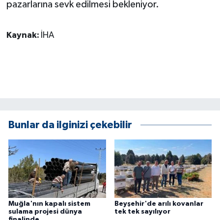
pazarlarına sevk edilmesi bekleniyor.
ÜLKE GÜNDEMİ
YAŞAM
Kaynak:
İHA
YEREL
Yerel Haberler
Bunlar da ilginizi çekebilir
Muğla'nın kapalı sistem
Beyşehir'de arılı kovanlar
sulama projesi dünya
tek tek sayılıyor
finalinde