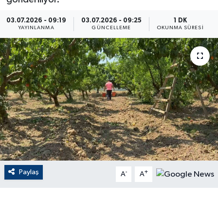
ÇEVRE
03.07.2026 - 09:19
03.07.2026 - 09:25
1 DK
YAYINLANMA
GÜNCELLEME
OKUNMA SÜRESI
Dış Haberler
Dünya
EĞİTİM
EKONOMİ
English News
Finans
Paylaş
-
+
A
A
Flaş Haber
Gayrimenkul