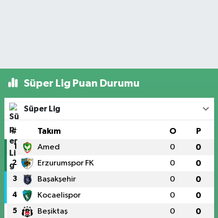
Süper Lig Puan Durumu
Süper Lig
#
Takım
O
P
1
Amed
0
0
2
Erzurumspor FK
0
0
3
Başakşehir
0
0
4
Kocaelispor
0
0
5
Beşiktaş
0
0