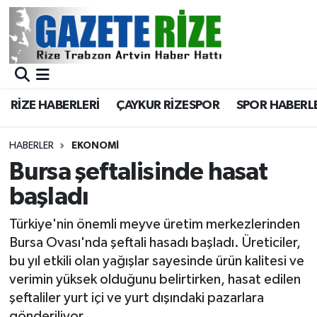
BÖLGEMİZ
Merkez Nöbetçi Eczaneler
SPOR
Merkez Hava Durumu
RİZE HABERLERİ
ÇAYKUR RİZESPOR
SPOR HABERL
Asayiş
Merkez Trafik Yoğunluk Haritası
HABERLER
EKONOMİ
Rize Jandarma Komutanlığı
Süper Lig Puan Durumu ve Fikstür
Bursa şeftalisinde hasat
başladı
Bilim Teknoloji
Tüm Manşetler
Türkiye'nin önemli meyve üretim merkezlerinden
Bölge
Son Dakika Haberleri
Bursa Ovası'nda şeftali hasadı başladı. Üreticiler,
bu yıl etkili olan yağışlar sayesinde ürün kalitesi ve
Advertising news
Haber Arşivi
verimin yüksek olduğunu belirtirken, hasat edilen
şeftaliler yurt içi ve yurt dışındaki pazarlara
Canlı Maç
gönderiliyor.