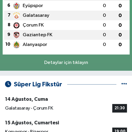
6
Eyüpspor
0
0
7
Galatasaray
0
0
8
Çorum FK
0
0
9
Gaziantep FK
0
0
10
Alanyaspor
0
0
Detaylar için tıklayın
Süper Lig Fikstür
14 Ağustos, Cuma
Galatasaray - Çorum FK
21:30
15 Ağustos, Cumartesi
Konyaspor - Rizespor
19:00