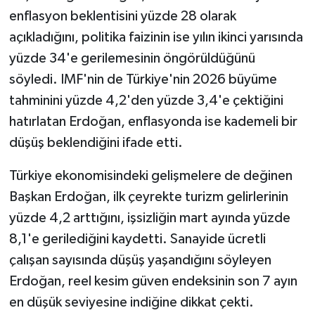
KÜLTÜR SANAT
enflasyon beklentisini yüzde 28 olarak
açıkladığını, politika faizinin ise yılın ikinci yarısında
MAGAZİN
yüzde 34'e gerilemesinin öngörüldüğünü
Otomobil
söyledi. IMF'nin de Türkiye'nin 2026 büyüme
tahminini yüzde 4,2'den yüzde 3,4'e çektiğini
POLİTİKA
hatırlatan Erdoğan, enflasyonda ise kademeli bir
düşüş beklendiğini ifade etti.
Sağlık
Türkiye ekonomisindeki gelişmelere de değinen
SİYASET
Başkan Erdoğan, ilk çeyrekte turizm gelirlerinin
yüzde 4,2 arttığını, işsizliğin mart ayında yüzde
SPOR HABERLERİ
8,1'e gerilediğini kaydetti. Sanayide ücretli
TEKNOLOJİ
çalışan sayısında düşüş yaşandığını söyleyen
Erdoğan, reel kesim güven endeksinin son 7 ayın
Turizm
en düşük seviyesine indiğine dikkat çekti.