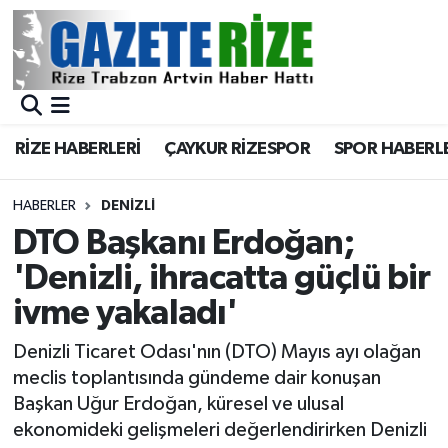
BÖLGEMİZ
Merkez Nöbetçi Eczaneler
SPOR
Merkez Hava Durumu
RİZE HABERLERİ
ÇAYKUR RİZESPOR
SPOR HABERL
Asayiş
Merkez Trafik Yoğunluk Haritası
HABERLER
DENIZLI
Rize Jandarma Komutanlığı
Süper Lig Puan Durumu ve Fikstür
DTO Başkanı Erdoğan;
'Denizli, ihracatta güçlü bir
Bilim Teknoloji
Tüm Manşetler
ivme yakaladı'
Bölge
Son Dakika Haberleri
Denizli Ticaret Odası'nın (DTO) Mayıs ayı olağan
meclis toplantısında gündeme dair konuşan
Advertising news
Haber Arşivi
Başkan Uğur Erdoğan, küresel ve ulusal
ekonomideki gelişmeleri değerlendirirken Denizli
Canlı Maç