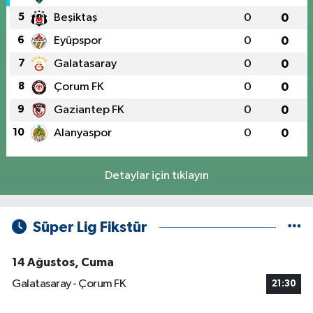
5
Beşiktaş
0
0
6
Eyüpspor
0
0
7
Galatasaray
0
0
8
Çorum FK
0
0
9
Gaziantep FK
0
0
10
Alanyaspor
0
0
Detaylar için tıklayın
Süper Lig Fikstür
14 Ağustos, Cuma
Galatasaray - Çorum FK
21:30