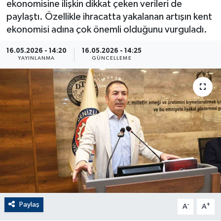
ekonomisine ilişkin dikkat çeken verileri de
paylaştı. Özellikle ihracatta yakalanan artışın kent
ÇEVRE
ekonomisi adına çok önemli olduğunu vurguladı.
Dış Haberler
16.05.2026 - 14:20
16.05.2026 - 14:25
YAYINLANMA
GÜNCELLEME
Dünya
EĞİTİM
EKONOMİ
English News
Finans
Flaş Haber
Paylaş
-
+
A
A
Gayrimenkul