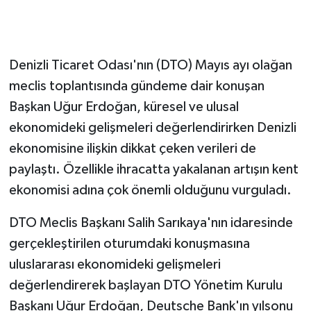
GENEL
Denizli Ticaret Odası'nın (DTO) Mayıs ayı olağan
GÜNDEM
meclis toplantısında gündeme dair konuşan
Güvenlik
Başkan Uğur Erdoğan, küresel ve ulusal
ekonomideki gelişmeleri değerlendirirken Denizli
HABERDE İNSAN
ekonomisine ilişkin dikkat çeken verileri de
paylaştı. Özellikle ihracatta yakalanan artışın kent
İNSAN
ekonomisi adına çok önemli olduğunu vurguladı.
İş Dünyası
DTO Meclis Başkanı Salih Sarıkaya'nın idaresinde
gerçekleştirilen oturumdaki konuşmasına
Jandarma
uluslararası ekonomideki gelişmeleri
Kadın
değerlendirerek başlayan DTO Yönetim Kurulu
Başkanı Uğur Erdoğan, Deutsche Bank'ın yılsonu