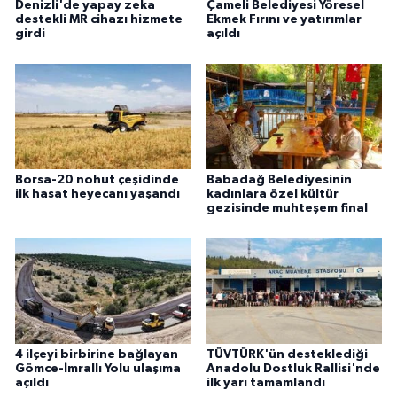
Denizli'de yapay zeka
Çameli Belediyesi Yöresel
destekli MR cihazı hizmete
Ekmek Fırını ve yatırımlar
girdi
açıldı
Borsa-20 nohut çeşidinde
Babadağ Belediyesinin
ilk hasat heyecanı yaşandı
kadınlara özel kültür
gezisinde muhteşem final
4 ilçeyi birbirine bağlayan
TÜVTÜRK'ün desteklediği
Gömce-İmrallı Yolu ulaşıma
Anadolu Dostluk Rallisi'nde
açıldı
ilk yarı tamamlandı