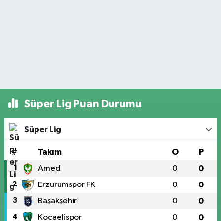
Süper Lig Puan Durumu
Süper Lig
#
Takım
O
P
1
Amed
0
0
2
Erzurumspor FK
0
0
3
Başakşehir
0
0
4
Kocaelispor
0
0