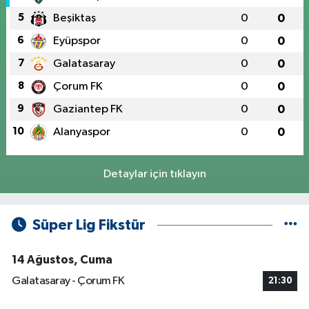
5
Beşiktaş
0
0
6
Eyüpspor
0
0
7
Galatasaray
0
0
8
Çorum FK
0
0
9
Gaziantep FK
0
0
10
Alanyaspor
0
0
Detaylar için tıklayın
Süper Lig Fikstür
14 Ağustos, Cuma
Galatasaray - Çorum FK
21:30