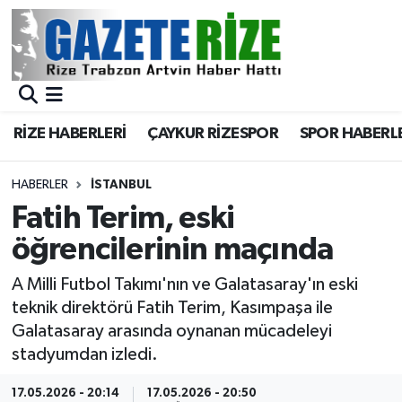
BÖLGEMİZ
Merkez Nöbetçi Eczaneler
SPOR
Merkez Hava Durumu
RİZE HABERLERİ
ÇAYKUR RİZESPOR
SPOR HABERL
Asayiş
Merkez Trafik Yoğunluk Haritası
HABERLER
İSTANBUL
Rize Jandarma Komutanlığı
Süper Lig Puan Durumu ve Fikstür
Fatih Terim, eski
öğrencilerinin maçında
Bilim Teknoloji
Tüm Manşetler
A Milli Futbol Takımı'nın ve Galatasaray'ın eski
Bölge
Son Dakika Haberleri
teknik direktörü Fatih Terim, Kasımpaşa ile
Galatasaray arasında oynanan mücadeleyi
Advertising news
Haber Arşivi
stadyumdan izledi.
Canlı Maç
17.05.2026 - 20:14
17.05.2026 - 20:50