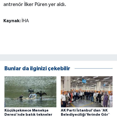
KÜLTÜR SANAT
antrenör İlker Püren yer aldı.
MAGAZİN
Kaynak:
İHA
Otomobil
POLİTİKA
Sağlık
Bunlar da ilginizi çekebilir
SİYASET
SPOR HABERLERİ
TEKNOLOJİ
Turizm
Küçükçekmece Menekşe
AK Parti İstanbul'dan 'AK
Deresi'nde batık tekneler
Belediyeciliği Yerinde Gör'