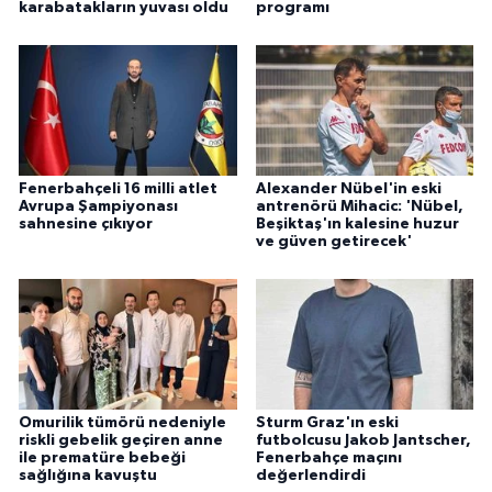
karabatakların yuvası oldu
programı
ÜLKE GÜNDEMİ
YAŞAM
YEREL
Yerel Haberler
Fenerbahçeli 16 milli atlet
Alexander Nübel'in eski
Avrupa Şampiyonası
antrenörü Mihacic: 'Nübel,
sahnesine çıkıyor
Beşiktaş'ın kalesine huzur
ve güven getirecek'
Omurilik tümörü nedeniyle
Sturm Graz'ın eski
riskli gebelik geçiren anne
futbolcusu Jakob Jantscher,
ile prematüre bebeği
Fenerbahçe maçını
sağlığına kavuştu
değerlendirdi