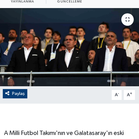
YAYINLANMA
GÜNCELLEME
ÇEVRE
Dış Haberler
Dünya
EĞİTİM
EKONOMİ
English News
Paylaş
-
+
A
A
Finans
Flaş Haber
A Milli Futbol Takımı'nın ve Galatasaray'ın eski
Gayrimenkul