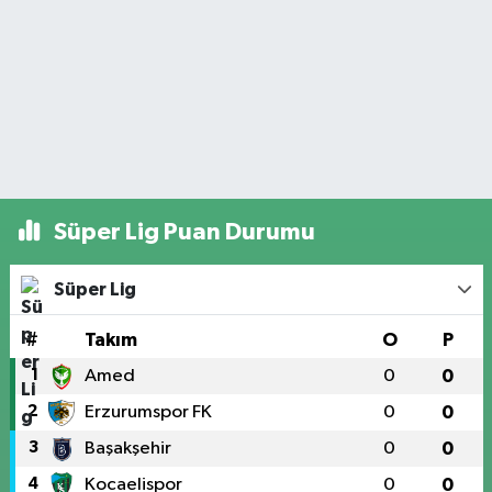
Süper Lig Puan Durumu
Süper Lig
#
Takım
O
P
1
Amed
0
0
2
Erzurumspor FK
0
0
3
Başakşehir
0
0
4
Kocaelispor
0
0