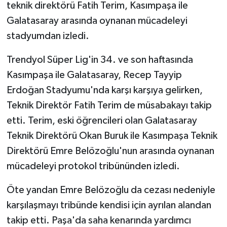
teknik direktörü Fatih Terim, Kasımpaşa ile
Galatasaray arasında oynanan mücadeleyi
GENEL
stadyumdan izledi.
GÜNDEM
Trendyol Süper Lig'in 34. ve son haftasında
Kasımpaşa ile Galatasaray, Recep Tayyip
Güvenlik
Erdoğan Stadyumu'nda karşı karşıya gelirken,
HABERDE İNSAN
Teknik Direktör Fatih Terim de müsabakayı takip
etti. Terim, eski öğrencileri olan Galatasaray
İNSAN
Teknik Direktörü Okan Buruk ile Kasımpaşa Teknik
Direktörü Emre Belözoğlu'nun arasında oynanan
İş Dünyası
mücadeleyi protokol tribününden izledi.
Jandarma
Öte yandan Emre Belözoğlu da cezası nedeniyle
karşılaşmayı tribünde kendisi için ayrılan alandan
Kadın
takip etti. Paşa'da saha kenarında yardımcı