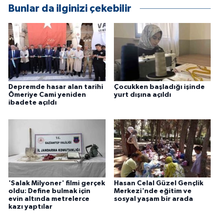
Bunlar da ilginizi çekebilir
ÜLKE GÜNDEMİ
YAŞAM
YEREL
Yerel Haberler
Depremde hasar alan tarihi
Çocukken başladığı işinde
Ömeriye Cami yeniden
yurt dışına açıldı
ibadete açıldı
'Salak Milyoner' filmi gerçek
Hasan Celal Güzel Gençlik
oldu: Define bulmak için
Merkezi'nde eğitim ve
evin altında metrelerce
sosyal yaşam bir arada
kazı yaptılar