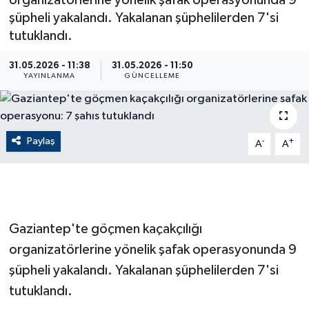
organizatörlerine yönelik şafak operasyonunda 9
şüpheli yakalandı. Yakalanan şüphelilerden 7'si
ÇEVRE
tutuklandı.
Dış Haberler
31.05.2026 - 11:38
31.05.2026 - 11:50
YAYINLANMA
GÜNCELLEME
Dünya
EĞİTİM
Paylaş
-
+
A
A
EKONOMİ
English News
Gaziantep'te göçmen kaçakçılığı
Finans
organizatörlerine yönelik şafak operasyonunda 9
şüpheli yakalandı. Yakalanan şüphelilerden 7'si
Flaş Haber
tutuklandı.
Gayrimenkul