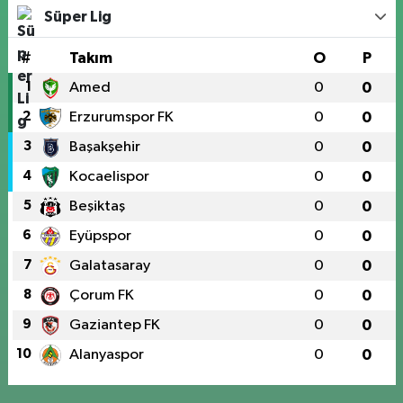
Süper Lig
#
Takım
O
P
1
Amed
0
0
2
Erzurumspor FK
0
0
3
Başakşehir
0
0
4
Kocaelispor
0
0
5
Beşiktaş
0
0
6
Eyüpspor
0
0
7
Galatasaray
0
0
8
Çorum FK
0
0
9
Gaziantep FK
0
0
10
Alanyaspor
0
0