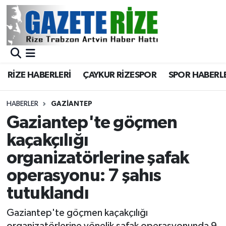
BÖLGEMİZ
Merkez Nöbetçi Eczaneler
SPOR
Merkez Hava Durumu
RİZE HABERLERİ
ÇAYKUR RİZESPOR
SPOR HABERL
Asayiş
Merkez Trafik Yoğunluk Haritası
HABERLER
GAZIANTEP
Rize Jandarma Komutanlığı
Süper Lig Puan Durumu ve Fikstür
Gaziantep'te göçmen
kaçakçılığı
Bilim Teknoloji
Tüm Manşetler
organizatörlerine şafak
Bölge
Son Dakika Haberleri
operasyonu: 7 şahıs
tutuklandı
Advertising news
Haber Arşivi
Gaziantep'te göçmen kaçakçılığı
Canlı Maç