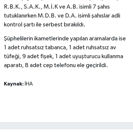
KÜLTÜR SANAT
R.B.K., S.A.K., M.İ.K ve A.B. isimli 7 şahıs
tutuklanırken M.D.B. ve D.A. isimli şahıslar adli
MAGAZİN
kontrol şartı ile serbest bırakıldı.
Otomobil
Şüphelilerin ikametlerinde yapılan aramalarda ise
1 adet ruhsatsız tabanca, 1 adet ruhsatsız av
POLİTİKA
tüfeği, 9 adet fişek, 1 adet uyuşturucu kullanma
Sağlık
aparatı, 8 adet cep telefonu ele geçirildi.
SİYASET
Kaynak:
İHA
SPOR HABERLERİ
TEKNOLOJİ
Turizm