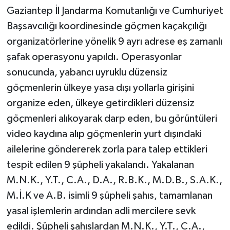
Gaziantep İl Jandarma Komutanlığı ve Cumhuriyet
GENEL
Başsavcılığı koordinesinde göçmen kaçakçılığı
organizatörlerine yönelik 9 ayrı adrese eş zamanlı
GÜNDEM
şafak operasyonu yapıldı. Operasyonlar
sonucunda, yabancı uyruklu düzensiz
Güvenlik
göçmenlerin ülkeye yasa dışı yollarla girişini
organize eden, ülkeye getirdikleri düzensiz
HABERDE İNSAN
göçmenleri alıkoyarak darp eden, bu görüntüleri
İNSAN
video kaydına alıp göçmenlerin yurt dışındaki
ailelerine göndererek zorla para talep ettikleri
İş Dünyası
tespit edilen 9 şüpheli yakalandı. Yakalanan
M.N.K., Y.T., C.A., D.A., R.B.K., M.D.B., S.A.K.,
Jandarma
M.İ.K ve A.B. isimli 9 şüpheli şahıs, tamamlanan
Kadın
yasal işlemlerin ardından adli mercilere sevk
edildi. Şüpheli şahıslardan M.N.K., Y.T., C.A.,