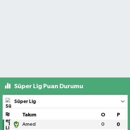
Süper Lig Puan Durumu
Süper Lig
#
Takım
O
P
1
Amed
0
0