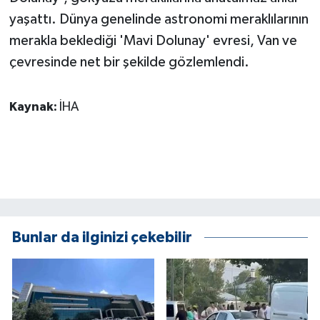
KÜLTÜR SANAT
yaşattı. Dünya genelinde astronomi meraklılarının
merakla beklediği 'Mavi Dolunay' evresi, Van ve
MAGAZİN
çevresinde net bir şekilde gözlemlendi.
Otomobil
Kaynak:
İHA
POLİTİKA
Sağlık
SİYASET
SPOR HABERLERİ
Bunlar da ilginizi çekebilir
TEKNOLOJİ
Turizm