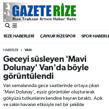
BÖLGEMİZ
Merkez Nöbetçi Eczaneler
SPOR
Merkez Hava Durumu
RİZE HABERLERİ
ÇAYKUR RİZESPOR
SPOR HABERL
Asayiş
Merkez Trafik Yoğunluk Haritası
HABERLER
VAN
Rize Jandarma Komutanlığı
Süper Lig Puan Durumu ve Fikstür
Geceyi süsleyen 'Mavi
Dolunay' Van'da böyle
Bilim Teknoloji
Tüm Manşetler
görüntülendi
Bölge
Son Dakika Haberleri
Van semalarında gece saatlerinde ortaya çıkan
'Mavi Dolunay', eşsiz görüntüler oluşturarak
Advertising news
Haber Arşivi
gökyüzü tutkunlarını kendine hayran bıraktı. Açık
ve sakin havanın etkisiyle net bir şekilde
Canlı Maç