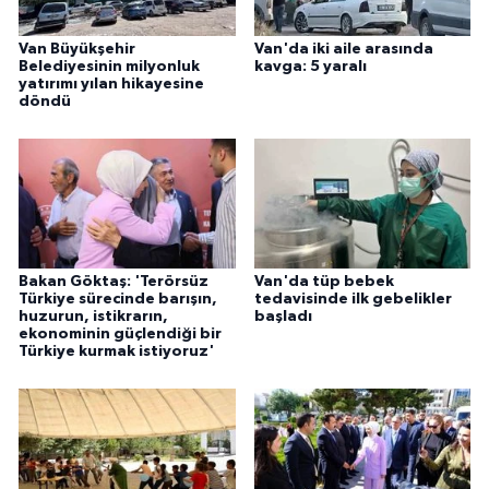
ÜLKE GÜNDEMİ
Van Büyükşehir
Van'da iki aile arasında
Belediyesinin milyonluk
kavga: 5 yaralı
YAŞAM
yatırımı yılan hikayesine
döndü
YEREL
Yerel Haberler
Bakan Göktaş: 'Terörsüz
Van'da tüp bebek
Türkiye sürecinde barışın,
tedavisinde ilk gebelikler
huzurun, istikrarın,
başladı
ekonominin güçlendiği bir
Türkiye kurmak istiyoruz'