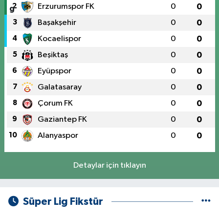
2
Erzurumspor FK
0
0
3
Başakşehir
0
0
4
Kocaelispor
0
0
5
Beşiktaş
0
0
6
Eyüpspor
0
0
7
Galatasaray
0
0
8
Çorum FK
0
0
9
Gaziantep FK
0
0
10
Alanyaspor
0
0
Detaylar için tıklayın
Süper Lig Fikstür