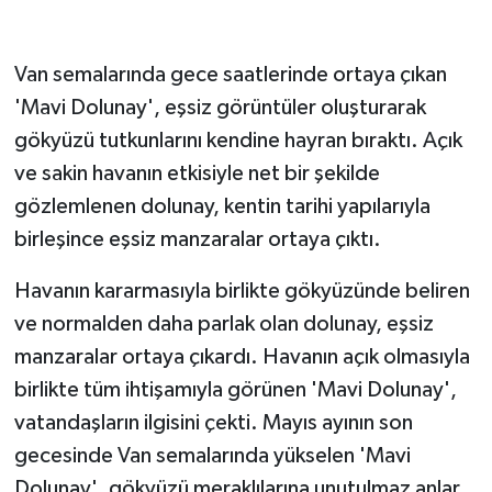
GENEL
Van semalarında gece saatlerinde ortaya çıkan
'Mavi Dolunay', eşsiz görüntüler oluşturarak
GÜNDEM
gökyüzü tutkunlarını kendine hayran bıraktı. Açık
Güvenlik
ve sakin havanın etkisiyle net bir şekilde
gözlemlenen dolunay, kentin tarihi yapılarıyla
HABERDE İNSAN
birleşince eşsiz manzaralar ortaya çıktı.
İNSAN
Havanın kararmasıyla birlikte gökyüzünde beliren
ve normalden daha parlak olan dolunay, eşsiz
İş Dünyası
manzaralar ortaya çıkardı. Havanın açık olmasıyla
Jandarma
birlikte tüm ihtişamıyla görünen 'Mavi Dolunay',
vatandaşların ilgisini çekti. Mayıs ayının son
Kadın
gecesinde Van semalarında yükselen 'Mavi
Dolunay', gökyüzü meraklılarına unutulmaz anlar