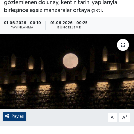
gözlemlenen dolunay, kentin tarihi yapılarıyla
birleşince eşsiz manzaralar ortaya çıktı.
ÇEVRE
01.06.2026 - 00:10
01.06.2026 - 00:25
Dış Haberler
YAYINLANMA
GÜNCELLEME
Dünya
EĞİTİM
EKONOMİ
English News
Finans
Paylaş
-
+
Flaş Haber
A
A
Gayrimenkul