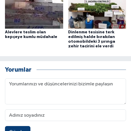
Alevlere teslim olan
Dinlenme tesisine terk
kepçeye kumlu müdahale
edilmiş halde bırakılan
otomobildeki 3 şırınga
zehir tacirini ele verdi
Yorumlar