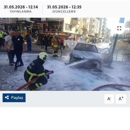
31.05.2026 - 12:14
31.05.2026 - 12:35
ÇEVRE
YAYINLANMA
GÜNCELLEME
Dış Haberler
Dünya
EĞİTİM
EKONOMİ
English News
Paylaş
-
+
Finans
A
A
Flaş Haber
Gayrimenkul