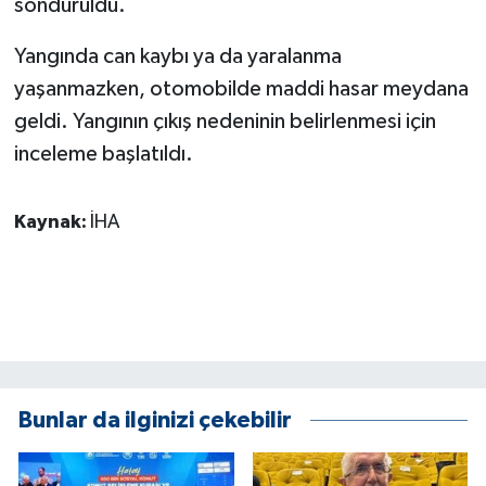
söndürüldü.
KÜLTÜR SANAT
Yangında can kaybı ya da yaralanma
MAGAZİN
yaşanmazken, otomobilde maddi hasar meydana
Otomobil
geldi. Yangının çıkış nedeninin belirlenmesi için
inceleme başlatıldı.
POLİTİKA
Kaynak:
İHA
Sağlık
SİYASET
SPOR HABERLERİ
TEKNOLOJİ
Bunlar da ilginizi çekebilir
Turizm