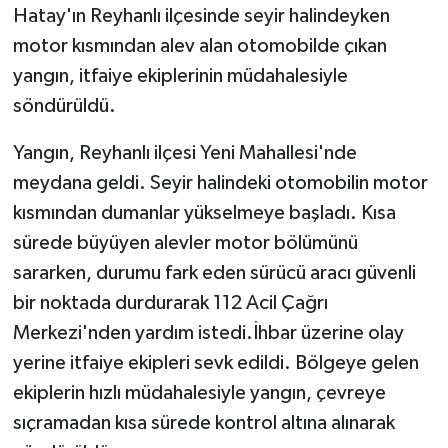
Hatay'ın Reyhanlı ilçesinde seyir halindeyken
motor kısmından alev alan otomobilde çıkan
GENEL
yangın, itfaiye ekiplerinin müdahalesiyle
GÜNDEM
söndürüldü.
Güvenlik
Yangın, Reyhanlı ilçesi Yeni Mahallesi'nde
meydana geldi. Seyir halindeki otomobilin motor
HABERDE İNSAN
kısmından dumanlar yükselmeye başladı. Kısa
sürede büyüyen alevler motor bölümünü
İNSAN
sararken, durumu fark eden sürücü aracı güvenli
bir noktada durdurarak 112 Acil Çağrı
İş Dünyası
Merkezi'nden yardım istedi.İhbar üzerine olay
Jandarma
yerine itfaiye ekipleri sevk edildi. Bölgeye gelen
ekiplerin hızlı müdahalesiyle yangın, çevreye
Kadın
sıçramadan kısa sürede kontrol altına alınarak