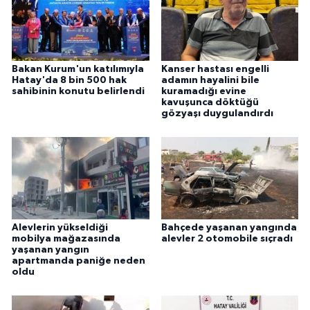
ÜLKE GÜNDEMİ
YAŞAM
Bakan Kurum'un katılımıyla
Kanser hastası engelli
Hatay'da 8 bin 500 hak
adamın hayalini bile
YEREL
sahibinin konutu belirlendi
kuramadığı evine
kavuşunca döktüğü
gözyaşı duygulandırdı
Yerel Haberler
Alevlerin yükseldiği
Bahçede yaşanan yangında
mobilya mağazasında
alevler 2 otomobile sıçradı
yaşanan yangın
apartmanda paniğe neden
oldu