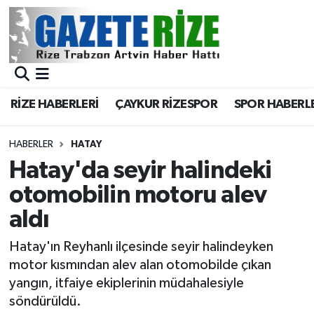
BÖLGEMİZ
Merkez Nöbetçi Eczaneler
SPOR
Merkez Hava Durumu
RİZE HABERLERİ
ÇAYKUR RİZESPOR
SPOR HABERL
Asayiş
Merkez Trafik Yoğunluk Haritası
HABERLER
HATAY
Rize Jandarma Komutanlığı
Süper Lig Puan Durumu ve Fikstür
Hatay'da seyir halindeki
otomobilin motoru alev
Bilim Teknoloji
Tüm Manşetler
aldı
Bölge
Son Dakika Haberleri
Hatay'ın Reyhanlı ilçesinde seyir halindeyken
motor kısmından alev alan otomobilde çıkan
Advertising news
Haber Arşivi
yangın, itfaiye ekiplerinin müdahalesiyle
söndürüldü.
Canlı Maç