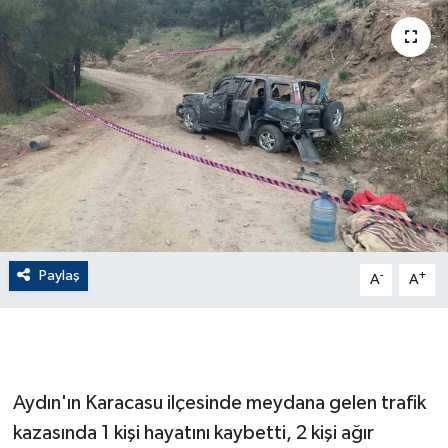
ÇEVRE
Dış Haberler
Dünya
EĞİTİM
EKONOMİ
Paylaş
-
+
A
A
English News
Finans
Flaş Haber
Aydın'ın Karacasu ilçesinde meydana gelen trafik
kazasında 1 kişi hayatını kaybetti, 2 kişi ağır
Gayrimenkul