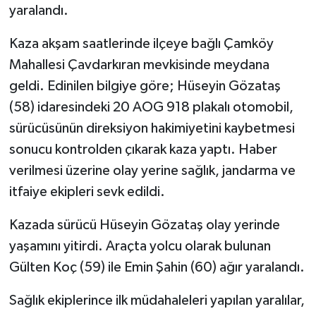
yaralandı.
GENEL
Kaza akşam saatlerinde ilçeye bağlı Çamköy
Mahallesi Çavdarkıran mevkisinde meydana
GÜNDEM
geldi. Edinilen bilgiye göre; Hüseyin Gözataş
Güvenlik
(58) idaresindeki 20 AOG 918 plakalı otomobil,
sürücüsünün direksiyon hakimiyetini kaybetmesi
HABERDE İNSAN
sonucu kontrolden çıkarak kaza yaptı. Haber
verilmesi üzerine olay yerine sağlık, jandarma ve
İNSAN
itfaiye ekipleri sevk edildi.
İş Dünyası
Kazada sürücü Hüseyin Gözataş olay yerinde
yaşamını yitirdi. Araçta yolcu olarak bulunan
Jandarma
Gülten Koç (59) ile Emin Şahin (60) ağır yaralandı.
Kadın
Sağlık ekiplerince ilk müdahaleleri yapılan yaralılar,