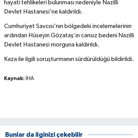
hayati tehlikeleri bulunması nedeniyle Nazilli
KÜLTÜR SANAT
Devlet Hastanesi'ne kaldırıldı.
MAGAZİN
Cumhuriyet Savcısı'nın bölgedeki incelemelerinin
Otomobil
ardından Hüseyin Gözataş'ın cansız bedeni Nazilli
Devlet Hastanesi morguna kaldırıldı.
POLİTİKA
Kaza ile ilgili soruşturmanın sürdürüldüğü bildirildi.
Sağlık
Kaynak:
İHA
SİYASET
SPOR HABERLERİ
TEKNOLOJİ
Turizm
Bunlar da ilginizi çekebilir