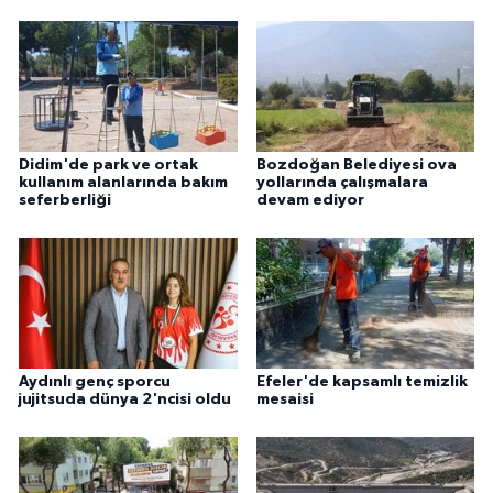
ÜLKE GÜNDEMİ
YAŞAM
YEREL
Didim'de park ve ortak
Bozdoğan Belediyesi ova
kullanım alanlarında bakım
yollarında çalışmalara
Yerel Haberler
seferberliği
devam ediyor
Aydınlı genç sporcu
Efeler'de kapsamlı temizlik
jujitsuda dünya 2'ncisi oldu
mesaisi