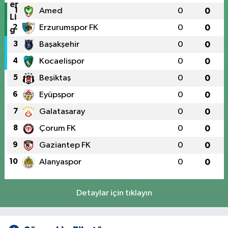
1
Amed
0
0
2
Erzurumspor FK
0
0
3
Başakşehir
0
0
4
Kocaelispor
0
0
5
Beşiktaş
0
0
6
Eyüpspor
0
0
7
Galatasaray
0
0
8
Çorum FK
0
0
9
Gaziantep FK
0
0
10
Alanyaspor
0
0
Detaylar için tıklayın