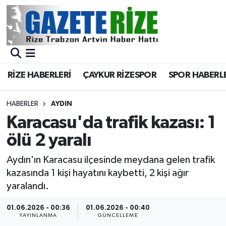
BÖLGEMİZ
Merkez Nöbetçi Eczaneler
SPOR
Merkez Hava Durumu
RİZE HABERLERİ
ÇAYKUR RİZESPOR
SPOR HABERL
Asayiş
Merkez Trafik Yoğunluk Haritası
HABERLER
AYDIN
Rize Jandarma Komutanlığı
Süper Lig Puan Durumu ve Fikstür
Karacasu'da trafik kazası: 1
ölü 2 yaralı
Bilim Teknoloji
Tüm Manşetler
Aydın'ın Karacasu ilçesinde meydana gelen trafik
Bölge
Son Dakika Haberleri
kazasında 1 kişi hayatını kaybetti, 2 kişi ağır
yaralandı.
Advertising news
Haber Arşivi
01.06.2026 - 00:36
01.06.2026 - 00:40
YAYINLANMA
GÜNCELLEME
Canlı Maç