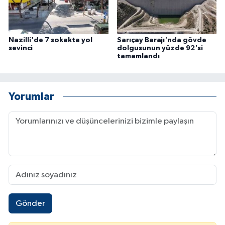
Nazilli'de 7 sokakta yol
Sarıçay Barajı'nda gövde
sevinci
dolgusunun yüzde 92'si
tamamlandı
Yorumlar
Gönder