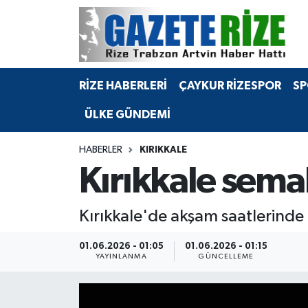
BÖLGEMİZ
Merkez Nöbetçi Eczaneler
RİZE HABERLERİ
ÇAYKUR RİZESPOR
SP
SPOR
Merkez Hava Durumu
ÜLKE GÜNDEMİ
Asayiş
Merkez Trafik Yoğunluk Haritası
HABERLER
KIRIKKALE
Rize Jandarma Komutanlığı
Süper Lig Puan Durumu ve Fikstür
Kırıkkale sema
Bilim Teknoloji
Tüm Manşetler
Kırıkkale'de akşam saatlerind
Bölge
Son Dakika Haberleri
01.06.2026 - 01:05
01.06.2026 - 01:15
YAYINLANMA
GÜNCELLEME
Advertising news
Haber Arşivi
Canlı Maç