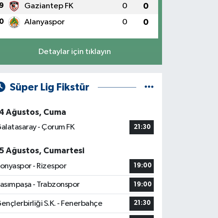
9
Gaziantep FK
0
0
0
Alanyaspor
0
0
Detaylar için tıklayın
Süper Lig Fikstür
4 Ağustos, Cuma
alatasaray - Çorum FK
21:30
5 Ağustos, Cumartesi
onyaspor - Rizespor
19:00
asımpaşa - Trabzonspor
19:00
ençlerbirliği S.K. - Fenerbahçe
21:30