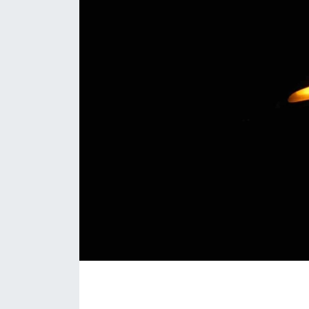
ÇEVRE
Dış Haberler
Dünya
EĞİTİM
EKONOMİ
English News
Finans
Flaş Haber
Gayrimenkul