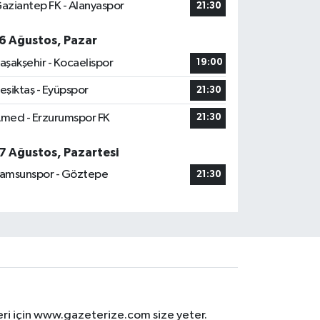
aziantep FK - Alanyaspor
21:30
6 Ağustos, Pazar
aşakşehir - Kocaelispor
19:00
eşiktaş - Eyüpspor
21:30
med - Erzurumspor FK
21:30
7 Ağustos, Pazartesi
amsunspor - Göztepe
21:30
eri için www.gazeterize.com size yeter.