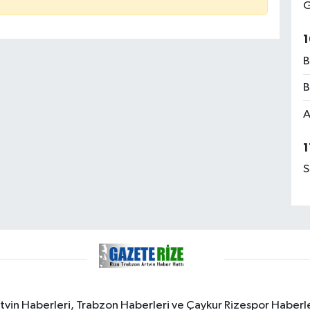
G
1
B
B
A
1
S
rtvin Haberleri, Trabzon Haberleri ve Çaykur Rizespor Haberl