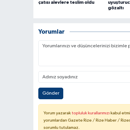
çatısı alevlere teslim oldu
uyuşturuc
ÜLKE GÜNDEMİ
gözaltı
YAŞAM
Yorumlar
YEREL
Yerel Haberler
Gönder
Yorum yazarak
topluluk kurallarımızı
kabul etmi
yorumlardan Gazete Rize / Rize Haber / Rizesp
sorumlu tutulamaz.