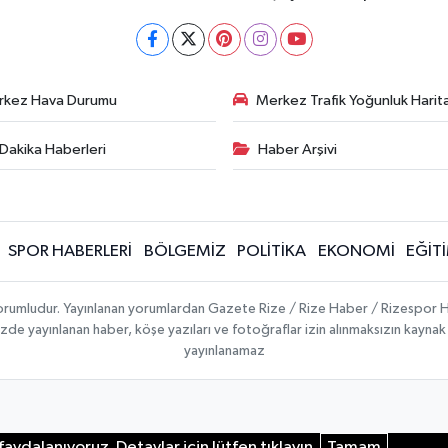
rkez Hava Durumu
Merkez Trafik Yoğunluk Harita
Dakika Haberleri
Haber Arşivi
SPOR HABERLERİ
BÖLGEMİZ
POLİTİKA
EKONOMİ
EĞİT
 sorumludur. Yayınlanan yorumlardan Gazete Rize / Rize Haber / Rizespor H
temizde yayınlanan haber, köşe yazıları ve fotoğraflar izin alınmaksızın kayn
yayınlanamaz
aydalanıyoruz. Detaylar için lütfen tıklayın.
Tamam