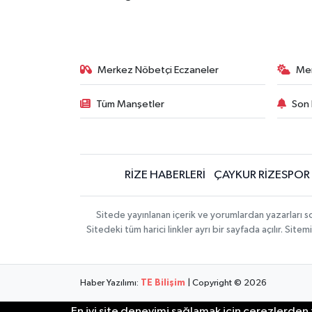
Merkez Nöbetçi Eczaneler
Me
Tüm Manşetler
Son 
RİZE HABERLERİ
ÇAYKUR RİZESPOR
Sitede yayınlanan içerik ve yorumlardan yazarları
Sitedeki tüm harici linkler ayrı bir sayfada açılır. Si
Haber Yazılımı:
TE Bilişim
| Copyright © 2026
En iyi site deneyimi sağlamak için çerezlerden f