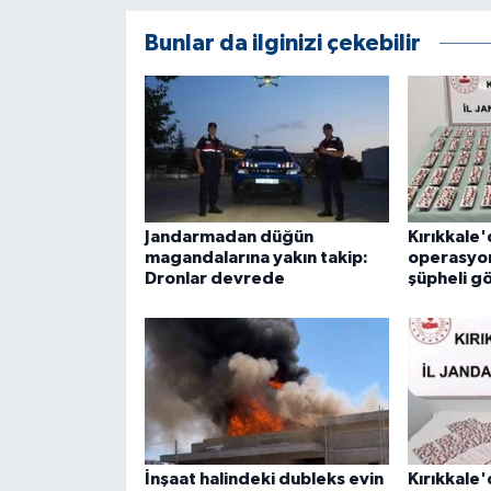
KÜLTÜR SANAT
Bunlar da ilginizi çekebilir
MAGAZİN
Otomobil
POLİTİKA
Sağlık
Jandarmadan düğün
Kırıkkale
magandalarına yakın takip:
operasyon
Dronlar devrede
şüpheli g
SİYASET
SPOR HABERLERİ
TEKNOLOJİ
Turizm
İnşaat halindeki dubleks evin
Kırıkkale