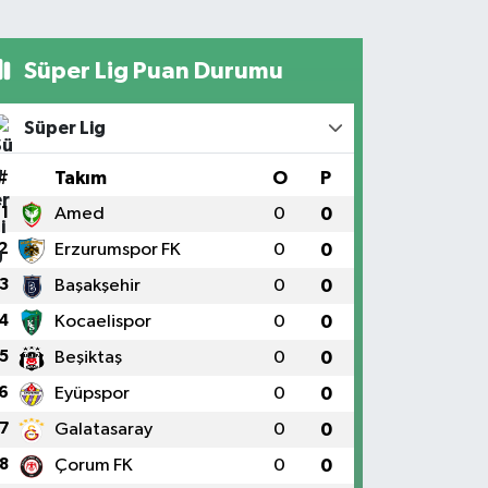
Süper Lig Puan Durumu
Süper Lig
#
Takım
O
P
1
Amed
0
0
2
Erzurumspor FK
0
0
3
Başakşehir
0
0
4
Kocaelispor
0
0
5
Beşiktaş
0
0
6
Eyüpspor
0
0
7
Galatasaray
0
0
8
Çorum FK
0
0