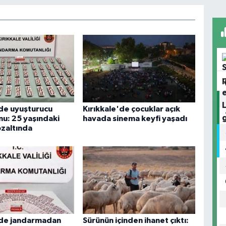
'de uyuşturucu
Kırıkkale'de çocuklar açık
u: 25 yaşındaki
havada sinema keyfi yaşadı
özaltında
'de jandarmadan
Sürünün içinden ihanet çıktı: