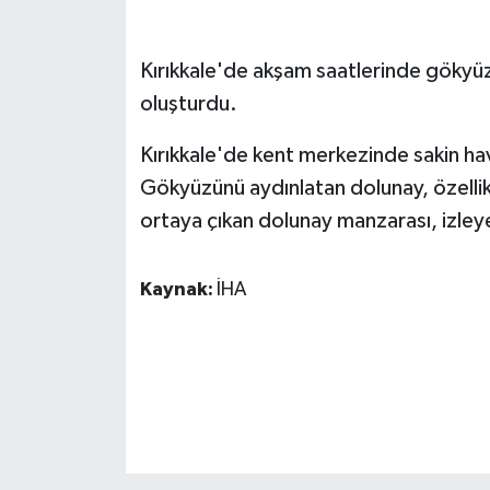
GENEL
Kırıkkale'de akşam saatlerinde gökyü
oluşturdu.
GÜNDEM
Kırıkkale'de kent merkezinde sakin hav
Güvenlik
Gökyüzünü aydınlatan dolunay, özellik
HABERDE İNSAN
ortaya çıkan dolunay manzarası, izley
İNSAN
Kaynak:
İHA
İş Dünyası
Jandarma
Kadın