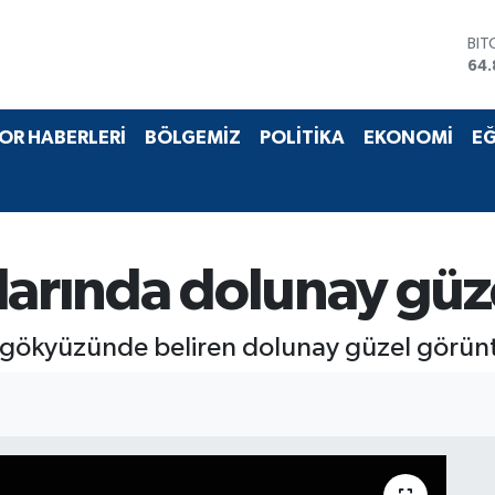
BIT
64.
DO
47,
EU
OR HABERLERİ
BÖLGEMİZ
POLİTİKA
EKONOMİ
EĞ
55,
STE
64,
GRA
66
BİS
larında dolunay güze
13.
e gökyüzünde beliren dolunay güzel görün