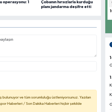
u operasyonu: 1
Çobanın hırsızlarla kurduğu
planı jandarma deşifre etti
1
1
G
1
K
K
ş bulunuyor ve tüm sorumluluğu üstleniyorsunuz. Yazılan
or Haberleri / Son Dakika Haberleri hiçbir şekilde
G