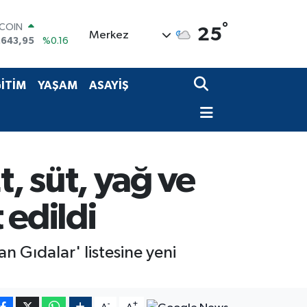
°
LAR
25
Merkez
,6704
%0
RO
,0406
%-0.08
ERLİN
İTİM
YAŞAM
ASAYİŞ
,2143
%0
AM ALTIN
00.87
%0.12
ST100
.799
%70
TCOIN
Et, süt, yağ ve
.643,95
%0.16
 edildi
n Gıdalar' listesine yeni
-
+