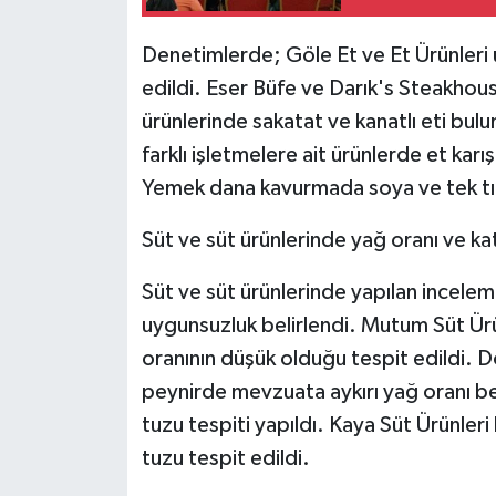
ÜLKE GÜNDEMİ
Denetimlerde; Göle Et ve Et Ürünleri ü
YAŞAM
edildi. Eser Büfe ve Darık's Steakhou
ürünlerinde sakatat ve kanatlı eti bu
YEREL
farklı işletmelere ait ürünlerde et kar
Yemek dana kavurmada soya ve tek tırn
Yerel Haberler
Süt ve süt ürünlerinde yağ oranı ve kat
Süt ve süt ürünlerinde yapılan incelem
uygunsuzluk belirlendi. Mutum Süt Ürü
oranının düşük olduğu tespit edildi. 
peynirde mevzuata aykırı yağ oranı bel
tuzu tespiti yapıldı. Kaya Süt Ürünler
tuzu tespit edildi.