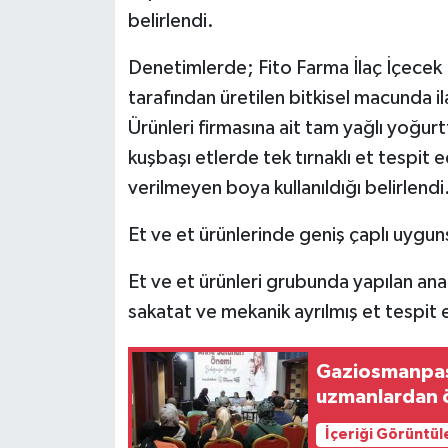
KÜLTÜR SANAT
belirlendi.
MAGAZİN
Denetimlerde; Fito Farma İlaç İçecek 
tarafından üretilen bitkisel macunda i
Otomobil
Ürünleri firmasına ait tam yağlı yoğurt
kuşbaşı etlerde tek tırnaklı et tespit e
POLİTİKA
verilmeyen boya kullanıldığı belirlendi
Sağlık
Et ve et ürünlerinde geniş çaplı uygun
SİYASET
Et ve et ürünleri grubunda yapılan ana
sakatat ve mekanik ayrılmış et tespit e
SPOR HABERLERİ
TEKNOLOJİ
Gaziosmanpaş
uzmanlardan ö
Turizm
İçeriği Görüntül