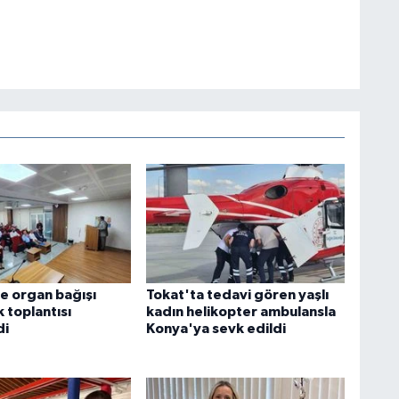
e organ bağışı
Tokat'ta tedavi gören yaşlı
k toplantısı
kadın helikopter ambulansla
di
Konya'ya sevk edildi