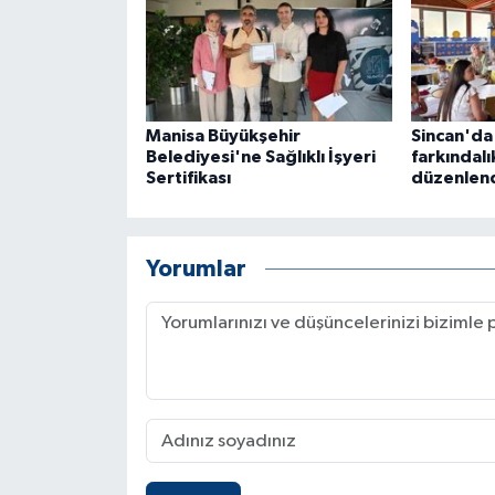
Manisa Büyükşehir
Sincan'da
Belediyesi'ne Sağlıklı İşyeri
farkındalı
Sertifikası
düzenlen
Yorumlar