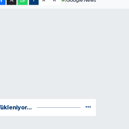
A
A
ükleniyor...