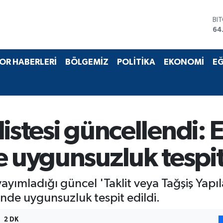
DO
47
EU
55
ST
OR HABERLERİ
BÖLGEMİZ
POLİTİKA
EKONOMİ
EĞ
64
GR
65
Bİ
13
BI
 listesi güncellendi: 
64
e uygunsuzluk tespit
yımladığı güncel 'Taklit veya Tağşiş Yapıla
nde uygunsuzluk tespit edildi.
2 DK