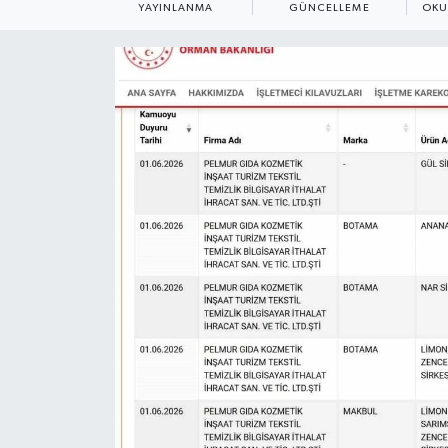
YAYINLANMA
GÜNCELLEME
OKU
ÇEVRE
Dış Haberler
Dünya
EĞİTİM
EKONOMİ
English News
Finans
Flaş Haber
Gayrimenkul