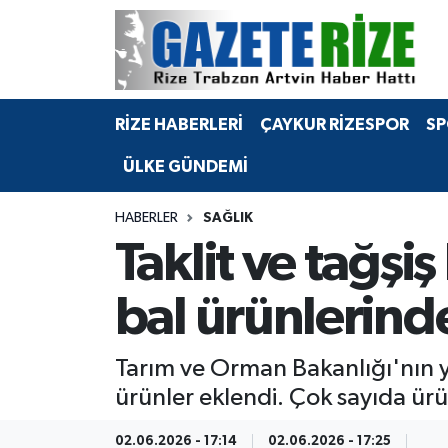
BÖLGEMİZ
Merkez Nöbetçi Eczaneler
RİZE HABERLERİ
ÇAYKUR RİZESPOR
SP
SPOR
Merkez Hava Durumu
ÜLKE GÜNDEMİ
Asayiş
Merkez Trafik Yoğunluk Haritası
HABERLER
SAĞLIK
Rize Jandarma Komutanlığı
Süper Lig Puan Durumu ve Fikstür
Taklit ve tağşiş
Bilim Teknoloji
Tüm Manşetler
bal ürünlerind
Bölge
Son Dakika Haberleri
Tarım ve Orman Bakanlığı'nın ya
Advertising news
Haber Arşivi
ürünler eklendi. Çok sayıda ürü
Canlı Maç
02.06.2026 - 17:14
02.06.2026 - 17:25