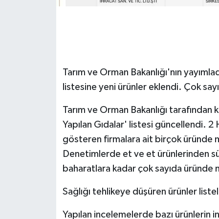
GENEL
GÜNDEM
Tarım ve Orman Bakanlığı'nın yayımladı
Güvenlik
listesine yeni ürünler eklendi. Çok sa
HABERDE İNSAN
Tarım ve Orman Bakanlığı tarafından k
İNSAN
Yapılan Gıdalar' listesi güncellendi. 2 Ha
gösteren firmalara ait birçok üründe me
İş Dünyası
Denetimlerde et ve et ürünlerinden süt
baharatlara kadar çok sayıda üründe m
Jandarma
Sağlığı tehlikeye düşüren ürünler liste
Kadın
Yapılan incelemelerde bazı ürünlerin ins