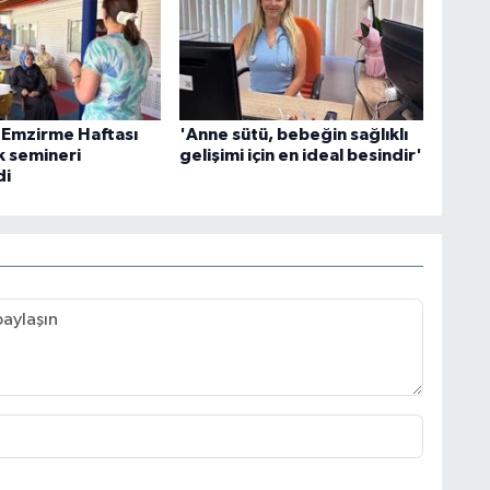
 Emzirme Haftası
'Anne sütü, bebeğin sağlıklı
k semineri
gelişimi için en ideal besindir'
di