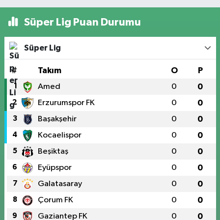
Süper Lig Puan Durumu
Süper Lig
#
Takım
O
P
1
Amed
0
0
2
Erzurumspor FK
0
0
3
Başakşehir
0
0
4
Kocaelispor
0
0
5
Beşiktaş
0
0
6
Eyüpspor
0
0
7
Galatasaray
0
0
8
Çorum FK
0
0
9
Gaziantep FK
0
0