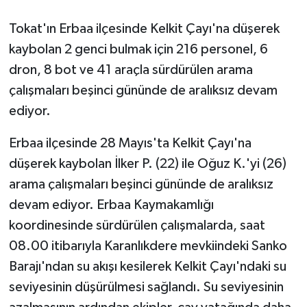
Tokat'ın Erbaa ilçesinde Kelkit Çayı'na düşerek
GENEL
kaybolan 2 genci bulmak için 216 personel, 6
GÜNDEM
dron, 8 bot ve 41 araçla sürdürülen arama
çalışmaları beşinci gününde de aralıksız devam
Güvenlik
ediyor.
HABERDE İNSAN
Erbaa ilçesinde 28 Mayıs'ta Kelkit Çayı'na
düşerek kaybolan İlker P. (22) ile Oğuz K.'yi (26)
İNSAN
arama çalışmaları beşinci gününde de aralıksız
devam ediyor. Erbaa Kaymakamlığı
İş Dünyası
koordinesinde sürdürülen çalışmalarda, saat
Jandarma
08.00 itibarıyla Karanlıkdere mevkiindeki Sanko
Barajı'ndan su akışı kesilerek Kelkit Çayı'ndaki su
Kadın
seviyesinin düşürülmesi sağlandı. Su seviyesinin