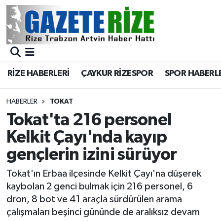
BÖLGEMİZ
Merkez Nöbetçi Eczaneler
SPOR
Merkez Hava Durumu
RİZE HABERLERİ
ÇAYKUR RİZESPOR
SPOR HABERL
Asayiş
Merkez Trafik Yoğunluk Haritası
HABERLER
TOKAT
Rize Jandarma Komutanlığı
Süper Lig Puan Durumu ve Fikstür
Tokat'ta 216 personel
Kelkit Çayı'nda kayıp
Bilim Teknoloji
Tüm Manşetler
gençlerin izini sürüyor
Bölge
Son Dakika Haberleri
Tokat'ın Erbaa ilçesinde Kelkit Çayı'na düşerek
kaybolan 2 genci bulmak için 216 personel, 6
Advertising news
Haber Arşivi
dron, 8 bot ve 41 araçla sürdürülen arama
çalışmaları beşinci gününde de aralıksız devam
Canlı Maç