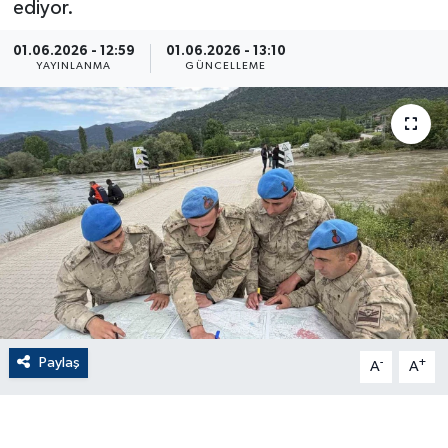
ediyor.
ÇEVRE
01.06.2026 - 12:59
01.06.2026 - 13:10
YAYINLANMA
GÜNCELLEME
Dış Haberler
Dünya
EĞİTİM
EKONOMİ
English News
Finans
Paylaş
-
+
A
A
Flaş Haber
Gayrimenkul