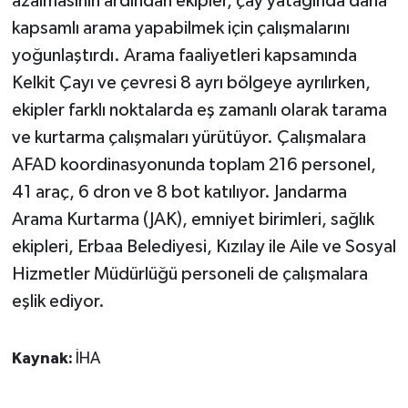
azalmasının ardından ekipler, çay yatağında daha
KÜLTÜR SANAT
kapsamlı arama yapabilmek için çalışmalarını
MAGAZİN
yoğunlaştırdı. Arama faaliyetleri kapsamında
Kelkit Çayı ve çevresi 8 ayrı bölgeye ayrılırken,
Otomobil
ekipler farklı noktalarda eş zamanlı olarak tarama
ve kurtarma çalışmaları yürütüyor. Çalışmalara
POLİTİKA
AFAD koordinasyonunda toplam 216 personel,
41 araç, 6 dron ve 8 bot katılıyor. Jandarma
Sağlık
Arama Kurtarma (JAK), emniyet birimleri, sağlık
SİYASET
ekipleri, Erbaa Belediyesi, Kızılay ile Aile ve Sosyal
Hizmetler Müdürlüğü personeli de çalışmalara
SPOR HABERLERİ
eşlik ediyor.
TEKNOLOJİ
Kaynak:
İHA
Turizm