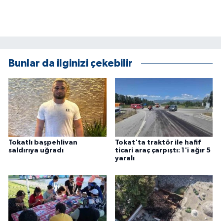
ÜLKE GÜNDEMİ
YAŞAM
YEREL
Bunlar da ilginizi çekebilir
Yerel Haberler
Tokatlı başpehlivan
Tokat'ta traktör ile hafif
saldırıya uğradı
ticari araç çarpıştı: 1'i ağır 5
yaralı