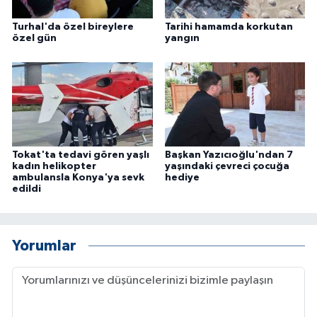
Turhal'da özel bireylere
Tarihi hamamda korkutan
özel gün
yangın
Tokat'ta tedavi gören yaşlı
Başkan Yazıcıoğlu'ndan 7
kadın helikopter
yaşındaki çevreci çocuğa
ambulansla Konya'ya sevk
hediye
edildi
Yorumlar