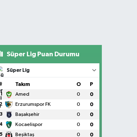
Süper Lig Puan Durumu
Süper Lig
#
Takım
O
P
1
Amed
0
0
2
Erzurumspor FK
0
0
3
Başakşehir
0
0
4
Kocaelispor
0
0
5
Beşiktaş
0
0