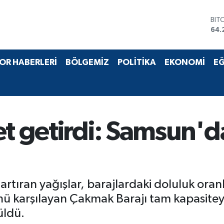
BIT
64.
DO
47,
EU
55,
OR HABERLERİ
BÖLGEMİZ
POLİTİKA
EKONOMİ
EĞ
STE
64,
GRA
651
BİS
13.
et getirdi: Samsun'da
rtıran yağışlar, barajlardaki doluluk oranl
ü karşılayan Çakmak Barajı tam kapasitey
üldü.