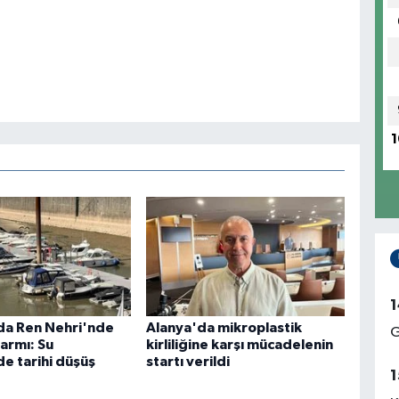
1
1
da Ren Nehri'nde
Alanya'da mikroplastik
G
larmı: Su
kirliliğine karşı mücadelenin
de tarihi düşüş
startı verildi
1