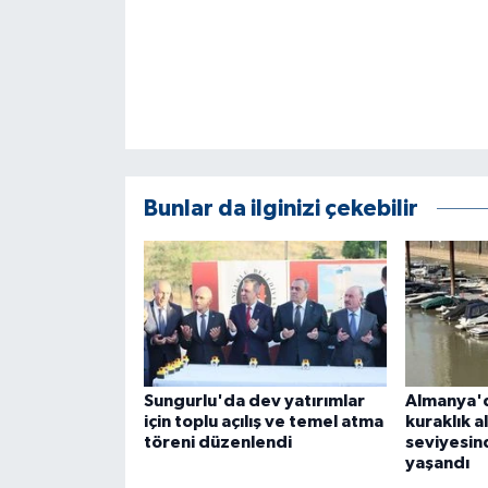
ÜLKE GÜNDEMİ
YAŞAM
YEREL
Yerel Haberler
Bunlar da ilginizi çekebilir
Sungurlu'da dev yatırımlar
Almanya'
için toplu açılış ve temel atma
kuraklık a
töreni düzenlendi
seviyesin
yaşandı