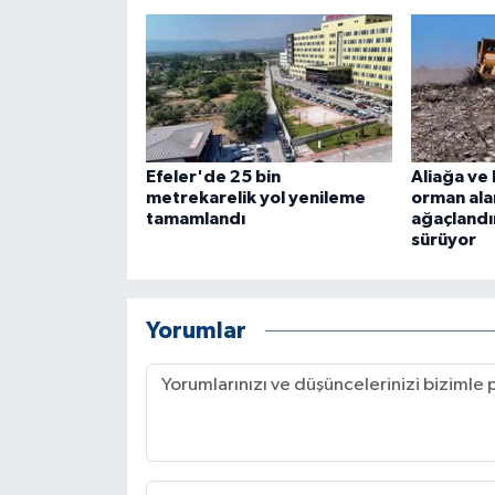
Efeler'de 25 bin
Aliağa ve
metrekarelik yol yenileme
orman ala
tamamlandı
ağaçlandı
sürüyor
Yorumlar