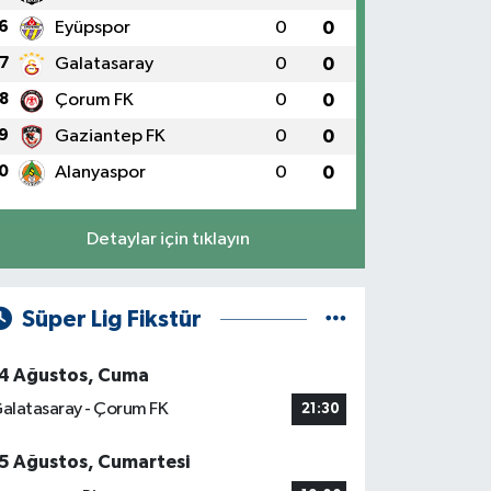
6
Eyüpspor
0
0
7
Galatasaray
0
0
8
Çorum FK
0
0
9
Gaziantep FK
0
0
0
Alanyaspor
0
0
Detaylar için tıklayın
Süper Lig Fikstür
4 Ağustos, Cuma
alatasaray - Çorum FK
21:30
5 Ağustos, Cumartesi