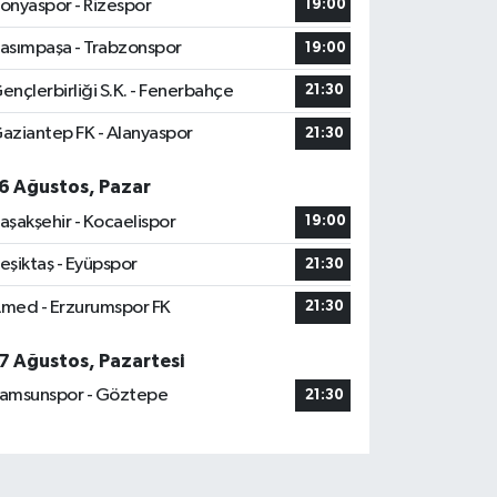
onyaspor - Rizespor
19:00
asımpaşa - Trabzonspor
19:00
ençlerbirliği S.K. - Fenerbahçe
21:30
aziantep FK - Alanyaspor
21:30
6 Ağustos, Pazar
aşakşehir - Kocaelispor
19:00
eşiktaş - Eyüpspor
21:30
med - Erzurumspor FK
21:30
7 Ağustos, Pazartesi
amsunspor - Göztepe
21:30