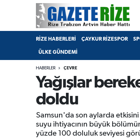
BÖLGEMİZ
Merkez Nöbetçi Eczaneler
RİZE HABERLERİ
ÇAYKUR RİZESPOR
SP
SPOR
Merkez Hava Durumu
ÜLKE GÜNDEMİ
Asayiş
Merkez Trafik Yoğunluk Haritası
HABERLER
ÇEVRE
Rize Jandarma Komutanlığı
Süper Lig Puan Durumu ve Fikstür
Yağışlar berek
Bilim Teknoloji
Tüm Manşetler
doldu
Bölge
Son Dakika Haberleri
Samsun'da son aylarda etkisini a
Advertising news
Haber Arşivi
suyu ihtiyacının büyük bölümün
yüzde 100 doluluk seviyesi gör
Canlı Maç