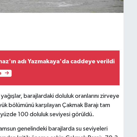
lmaz'ın adı Yazmakaya'da caddeye verildi
e
yağışlar, barajlardaki doluluk oranlarını zirveye
büyük bölümünü karşılayan Çakmak Barajı tam
 yüzde 100 doluluk seviyesi görüldü.
Samsun genelindeki barajlarda su seviyeleri