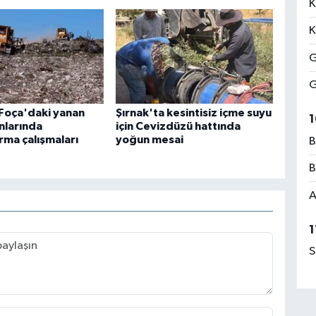
K
K
G
G
 Foça'daki yanan
Şırnak'ta kesintisiz içme suyu
1
nlarında
için Cevizdüzü hattında
rma çalışmaları
yoğun mesai
B
B
A
1
S