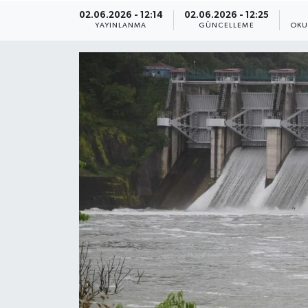
02.06.2026 - 12:14
02.06.2026 - 12:25
ÇEVRE
YAYINLANMA
GÜNCELLEME
OKU
Dış Haberler
Dünya
EĞİTİM
EKONOMİ
English News
Finans
Flaş Haber
Gayrimenkul