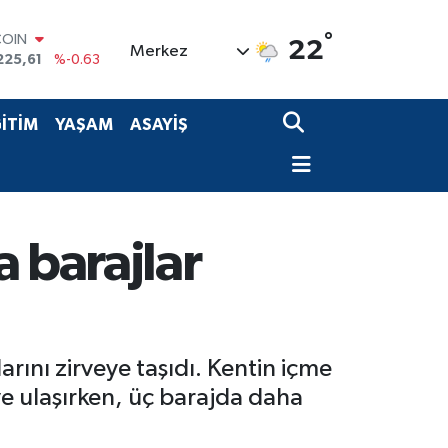
COIN
225,61
%-0.63
°
22
LAR
Merkez
7143
%0.16
RO
0317
%-0.02
İTİM
YAŞAM
ASAYİŞ
RLİN
2463
%0.07
M ALTIN
0.40
%0.45
T100
799
%70
 barajlar
arını zirveye taşıdı. Kentin içme
e ulaşırken, üç barajda daha