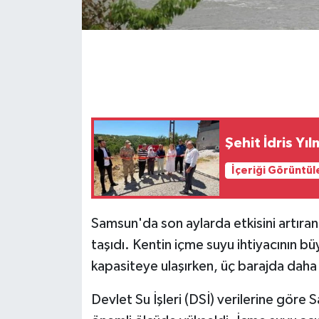
GENEL
GÜNDEM
Güvenlik
HABERDE İNSAN
Şehit İdris Yı
İçeriği Görüntül
İNSAN
İş Dünyası
Samsun'da son aylarda etkisini artıran 
taşıdı. Kentin içme suyu ihtiyacının 
Jandarma
kapasiteye ulaşırken, üç barajda daha
Kadın
Devlet Su İşleri (DSİ) verilerine göre 