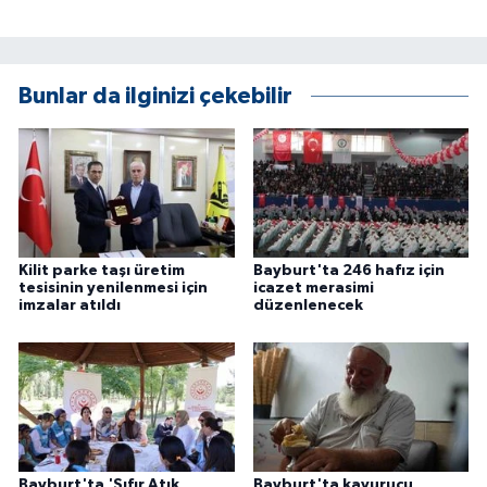
ÜLKE GÜNDEMİ
YAŞAM
Bunlar da ilginizi çekebilir
YEREL
Yerel Haberler
Kilit parke taşı üretim
Bayburt'ta 246 hafız için
tesisinin yenilenmesi için
icazet merasimi
imzalar atıldı
düzenlenecek
Bayburt'ta 'Sıfır Atık
Bayburt'ta kavurucu