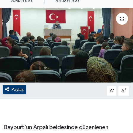
YAYINLANMA
GÜNCELLEME
ÇEVRE
Dış Haberler
Dünya
EĞİTİM
EKONOMİ
English News
Paylaş
-
+
A
A
Finans
Flaş Haber
Bayburt'un Arpalı beldesinde düzenlenen
Gayrimenkul