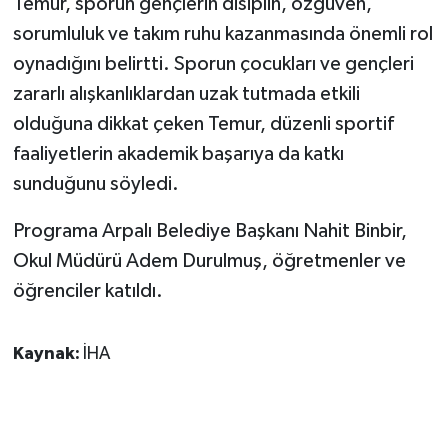
Temur, sporun gençlerin disiplin, özgüven,
KÜLTÜR SANAT
sorumluluk ve takım ruhu kazanmasında önemli rol
MAGAZİN
oynadığını belirtti. Sporun çocukları ve gençleri
zararlı alışkanlıklardan uzak tutmada etkili
Otomobil
olduğuna dikkat çeken Temur, düzenli sportif
faaliyetlerin akademik başarıya da katkı
POLİTİKA
sunduğunu söyledi.
Sağlık
Programa Arpalı Belediye Başkanı Nahit Binbir,
Okul Müdürü Adem Durulmuş, öğretmenler ve
SİYASET
öğrenciler katıldı.
SPOR HABERLERİ
Kaynak:
İHA
TEKNOLOJİ
Turizm