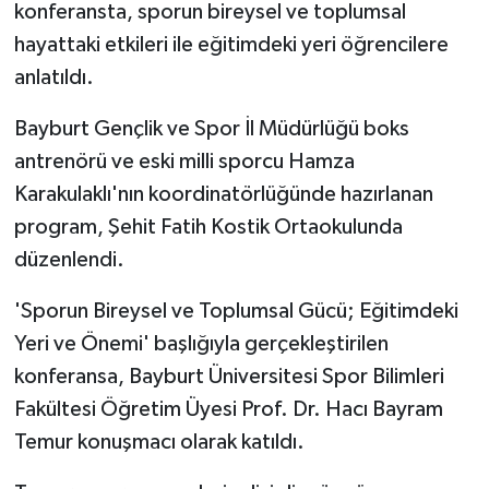
konferansta, sporun bireysel ve toplumsal
hayattaki etkileri ile eğitimdeki yeri öğrencilere
GENEL
anlatıldı.
GÜNDEM
Bayburt Gençlik ve Spor İl Müdürlüğü boks
antrenörü ve eski milli sporcu Hamza
Güvenlik
Karakulaklı'nın koordinatörlüğünde hazırlanan
HABERDE İNSAN
program, Şehit Fatih Kostik Ortaokulunda
düzenlendi.
İNSAN
'Sporun Bireysel ve Toplumsal Gücü; Eğitimdeki
İş Dünyası
Yeri ve Önemi' başlığıyla gerçekleştirilen
konferansa, Bayburt Üniversitesi Spor Bilimleri
Jandarma
Fakültesi Öğretim Üyesi Prof. Dr. Hacı Bayram
Temur konuşmacı olarak katıldı.
Kadın