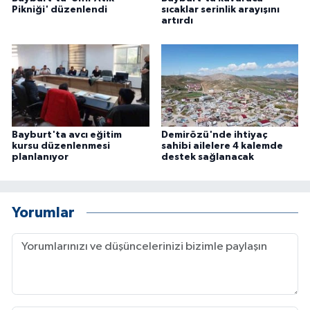
Pikniği' düzenlendi
sıcaklar serinlik arayışını
artırdı
Bayburt'ta avcı eğitim
Demirözü'nde ihtiyaç
kursu düzenlenmesi
sahibi ailelere 4 kalemde
planlanıyor
destek sağlanacak
Yorumlar