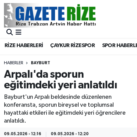
BÖLGEMİZ
Merkez Nöbetçi Eczaneler
SPOR
Merkez Hava Durumu
RİZE HABERLERİ
ÇAYKUR RİZESPOR
SPOR HABERL
Asayiş
Merkez Trafik Yoğunluk Haritası
HABERLER
BAYBURT
Rize Jandarma Komutanlığı
Süper Lig Puan Durumu ve Fikstür
Arpalı'da sporun
eğitimdeki yeri anlatıldı
Bilim Teknoloji
Tüm Manşetler
Bayburt'un Arpalı beldesinde düzenlenen
Bölge
Son Dakika Haberleri
konferansta, sporun bireysel ve toplumsal
hayattaki etkileri ile eğitimdeki yeri öğrencilere
Advertising news
Haber Arşivi
anlatıldı.
Canlı Maç
09.05.2026 - 12:16
09.05.2026 - 12:20