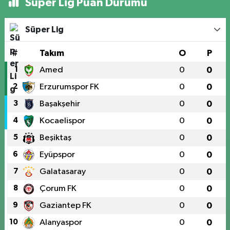
Süper Lig Puan Durumu
Süper Lig
#
Takım
O
P
1
Amed
0
0
2
Erzurumspor FK
0
0
3
Başakşehir
0
0
4
Kocaelispor
0
0
5
Beşiktaş
0
0
6
Eyüpspor
0
0
7
Galatasaray
0
0
8
Çorum FK
0
0
9
Gaziantep FK
0
0
10
Alanyaspor
0
0