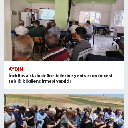
AYDIN
İncirliova'da incir üreticilerine yeni sezon öncesi
tebliğ bilgilendirmesi yapıldı