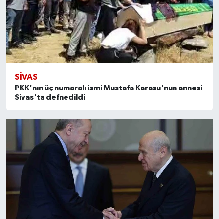
SIVAS
PKK'nın üç numaralı ismi Mustafa Karasu'nun annesi
Sivas'ta defnedildi