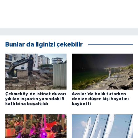
ÜLKE GÜNDEMİ
YAŞAM
YEREL
Bunlar da ilginizi çekebilir
Yerel Haberler
Çekmeköy'de istinat duvarı
Avcılar'da balık tutarken
yıkılan inşaatın yanındaki 5
denize düşen kişi hayatını
katlı bina boşaltıldı
kaybetti