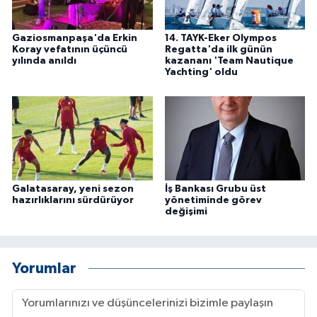
Gaziosmanpaşa'da Erkin
14. TAYK-Eker Olympos
Koray vefatının üçüncü
Regatta'da ilk günün
yılında anıldı
kazananı 'Team Nautique
Yachting' oldu
Galatasaray, yeni sezon
İş Bankası Grubu üst
hazırlıklarını sürdürüyor
yönetiminde görev
değişimi
Yorumlar