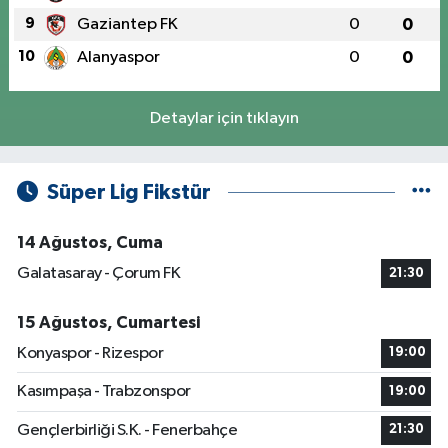
9
Gaziantep FK
0
0
10
Alanyaspor
0
0
Detaylar için tıklayın
Süper Lig Fikstür
14 Ağustos, Cuma
Galatasaray - Çorum FK
21:30
15 Ağustos, Cumartesi
Konyaspor - Rizespor
19:00
Kasımpaşa - Trabzonspor
19:00
Gençlerbirliği S.K. - Fenerbahçe
21:30