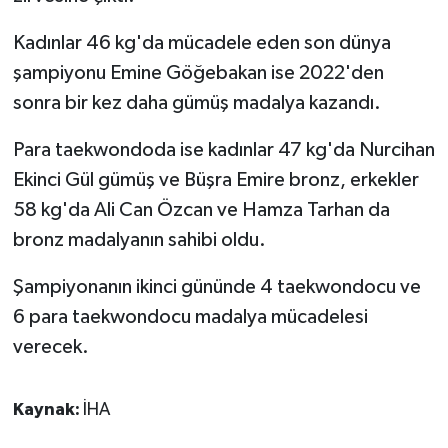
KÜLTÜR SANAT
Kadınlar 46 kg'da mücadele eden son dünya
MAGAZİN
şampiyonu Emine Göğebakan ise 2022'den
sonra bir kez daha gümüş madalya kazandı.
Otomobil
Para taekwondoda ise kadınlar 47 kg'da Nurcihan
POLİTİKA
Ekinci Gül gümüş ve Büşra Emire bronz, erkekler
58 kg'da Ali Can Özcan ve Hamza Tarhan da
Sağlık
bronz madalyanın sahibi oldu.
SİYASET
Şampiyonanın ikinci gününde 4 taekwondocu ve
SPOR HABERLERİ
6 para taekwondocu madalya mücadelesi
verecek.
TEKNOLOJİ
Kaynak:
İHA
Turizm