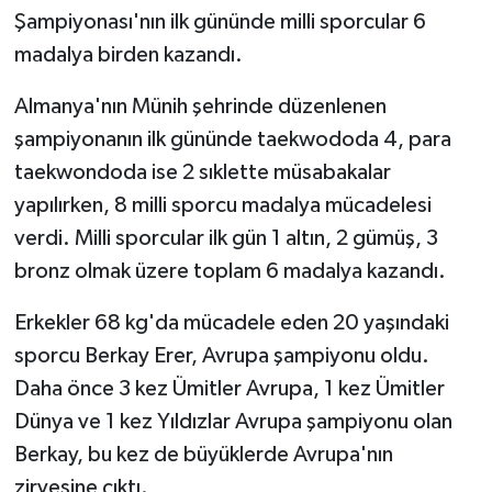
Şampiyonası'nın ilk gününde milli sporcular 6
GENEL
madalya birden kazandı.
Almanya'nın Münih şehrinde düzenlenen
GÜNDEM
şampiyonanın ilk gününde taekwododa 4, para
Güvenlik
taekwondoda ise 2 sıklette müsabakalar
yapılırken, 8 milli sporcu madalya mücadelesi
HABERDE İNSAN
verdi. Milli sporcular ilk gün 1 altın, 2 gümüş, 3
bronz olmak üzere toplam 6 madalya kazandı.
İNSAN
Erkekler 68 kg'da mücadele eden 20 yaşındaki
İş Dünyası
sporcu Berkay Erer, Avrupa şampiyonu oldu.
Daha önce 3 kez Ümitler Avrupa, 1 kez Ümitler
Jandarma
Dünya ve 1 kez Yıldızlar Avrupa şampiyonu olan
Kadın
Berkay, bu kez de büyüklerde Avrupa'nın
zirvesine çıktı.