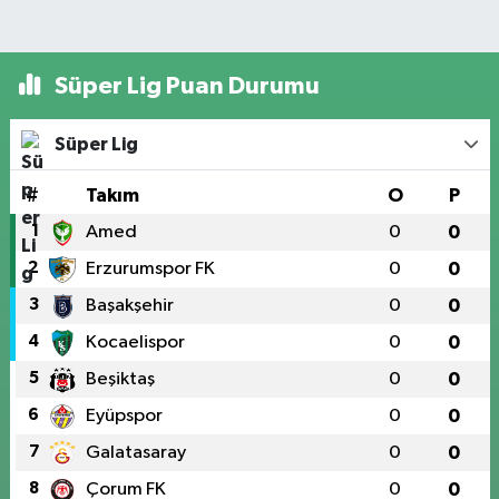
Süper Lig Puan Durumu
Süper Lig
#
Takım
O
P
1
Amed
0
0
2
Erzurumspor FK
0
0
3
Başakşehir
0
0
4
Kocaelispor
0
0
5
Beşiktaş
0
0
6
Eyüpspor
0
0
7
Galatasaray
0
0
8
Çorum FK
0
0