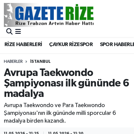
BÖLGEMİZ
Merkez Nöbetçi Eczaneler
SPOR
Merkez Hava Durumu
RİZE HABERLERİ
ÇAYKUR RİZESPOR
SPOR HABERL
Asayiş
Merkez Trafik Yoğunluk Haritası
HABERLER
İSTANBUL
Rize Jandarma Komutanlığı
Süper Lig Puan Durumu ve Fikstür
Avrupa Taekwondo
Şampiyonası ilk gününde 6
Bilim Teknoloji
Tüm Manşetler
madalya
Bölge
Son Dakika Haberleri
Avrupa Taekwondo ve Para Taekwondo
Şampiyonası'nın ilk gününde milli sporcular 6
Advertising news
Haber Arşivi
madalya birden kazandı.
Canlı Maç
11.05.2026 - 21:25
11.05.2026 - 21:30