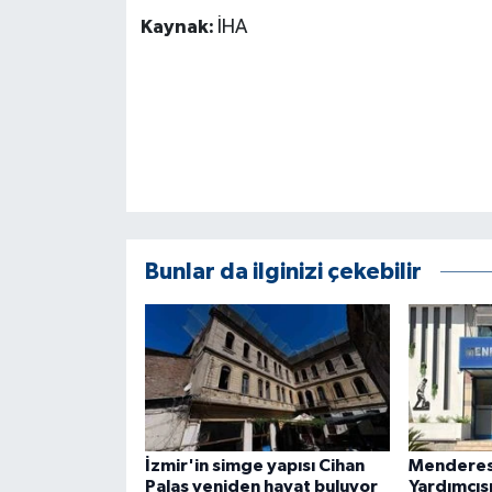
KÜLTÜR SANAT
Kaynak:
İHA
MAGAZİN
Otomobil
POLİTİKA
Sağlık
Bunlar da ilginizi çekebilir
SİYASET
SPOR HABERLERİ
TEKNOLOJİ
Turizm
İzmir'in simge yapısı Cihan
Menderes
Palas yeniden hayat buluyor
Yardımcıs