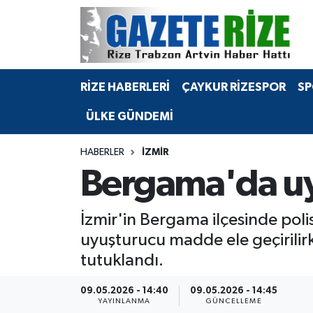
BÖLGEMİZ
Merkez Nöbetçi Eczaneler
RİZE HABERLERİ
ÇAYKUR RİZESPOR
SP
SPOR
Merkez Hava Durumu
ÜLKE GÜNDEMİ
Asayiş
Merkez Trafik Yoğunluk Haritası
HABERLER
İZMIR
Rize Jandarma Komutanlığı
Süper Lig Puan Durumu ve Fikstür
Bergama'da uy
Bilim Teknoloji
Tüm Manşetler
İzmir'in Bergama ilçesinde pol
Bölge
Son Dakika Haberleri
uyuşturucu madde ele geçirilirke
tutuklandı.
Advertising news
Haber Arşivi
09.05.2026 - 14:40
09.05.2026 - 14:45
Canlı Maç
YAYINLANMA
GÜNCELLEME