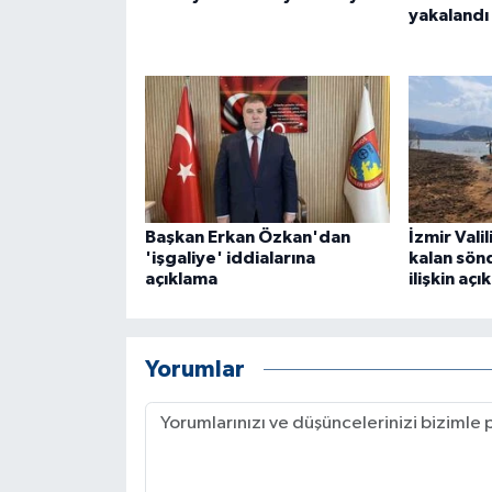
yakalandı
ÜLKE GÜNDEMİ
YAŞAM
YEREL
Yerel Haberler
Başkan Erkan Özkan'dan
İzmir Vali
'işgaliye' iddialarına
kalan sön
açıklama
ilişkin aç
Yorumlar