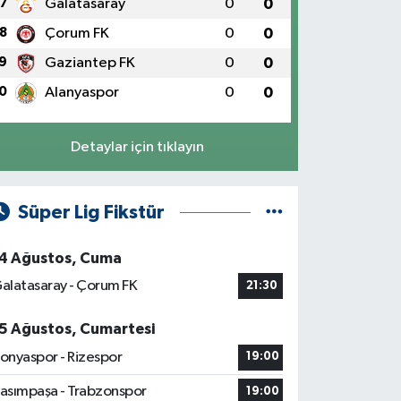
7
Galatasaray
0
0
8
Çorum FK
0
0
9
Gaziantep FK
0
0
0
Alanyaspor
0
0
Detaylar için tıklayın
Süper Lig Fikstür
4 Ağustos, Cuma
alatasaray - Çorum FK
21:30
5 Ağustos, Cumartesi
onyaspor - Rizespor
19:00
asımpaşa - Trabzonspor
19:00