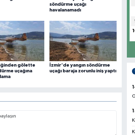
söndürme uçağı
havalanamadı
1
liğinden gölette
İzmir'de yangın söndürme
dürme uçağına
uçağı baraja zorunlu iniş yaptı
ıklama
1
G
1
K
K