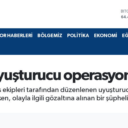
BIT
64.
DO
47,
EU
OR HABERLERİ
BÖLGEMİZ
POLİTİKA
EKONOMİ
EĞ
55,
STE
64
GRA
651
BİS
uşturucu operasyon
13.
is ekipleri tarafından düzenlenen uyuştu
n, olayla ilgili gözaltına alınan bir şüphe