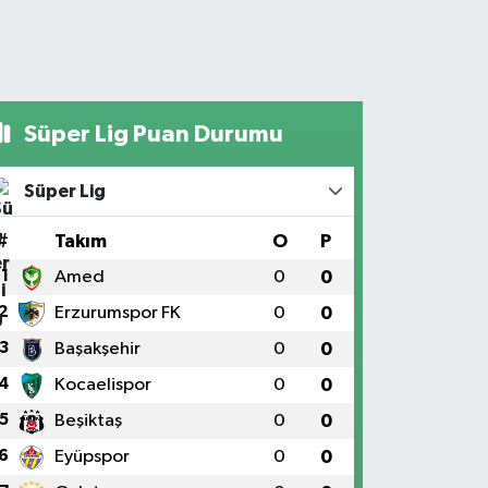
Süper Lig Puan Durumu
Süper Lig
#
Takım
O
P
1
Amed
0
0
2
Erzurumspor FK
0
0
3
Başakşehir
0
0
4
Kocaelispor
0
0
5
Beşiktaş
0
0
6
Eyüpspor
0
0