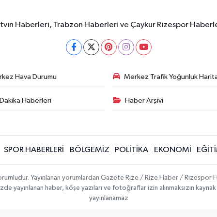
rtvin Haberleri, Trabzon Haberleri ve Çaykur Rizespor Haberl
rkez Hava Durumu
Merkez Trafik Yoğunluk Harita
Dakika Haberleri
Haber Arşivi
SPOR HABERLERİ
BÖLGEMİZ
POLİTİKA
EKONOMİ
EĞİT
 sorumludur. Yayınlanan yorumlardan Gazete Rize / Rize Haber / Rizespor H
temizde yayınlanan haber, köşe yazıları ve fotoğraflar izin alınmaksızın kayn
yayınlanamaz