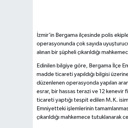
GENEL
GÜNDEM
İzmir'in Bergama ilçesinde polis ekip
Güvenlik
operasyonunda çok sayıda uyuşturucu ma
alınan bir şüpheli çıkarıldığı mahkemec
HABERDE İNSAN
Edinilen bilgiye göre, Bergama İlçe E
İNSAN
madde ticareti yapıldığı bilgisi üzeri
düzenlenen operasyonda yapılan aram
İş Dünyası
esrar, bir hassas terazi ve 12 kenevir fi
ticareti yaptığı tespit edilen M.K. isim
Jandarma
Emniyetteki işlemlerinin tamamlanması
Kadın
çıkarıldığı mahkemece tutuklanarak c