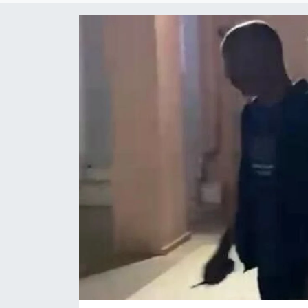
ÇEVRE
Dış Haberler
Dünya
EĞİTİM
EKONOMİ
English News
Finans
Flaş Haber
Gayrimenkul