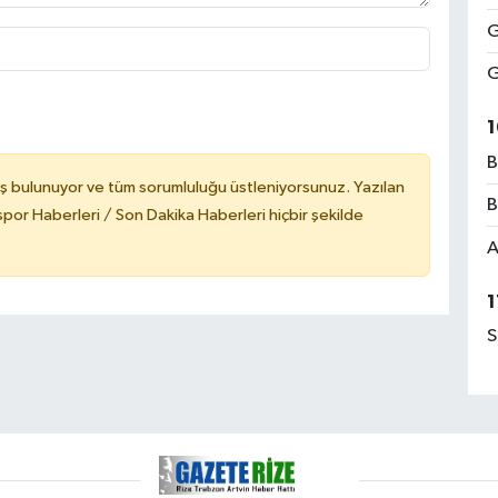
G
G
1
B
ş bulunuyor ve tüm sorumluluğu üstleniyorsunuz. Yazılan
B
or Haberleri / Son Dakika Haberleri hiçbir şekilde
A
1
S