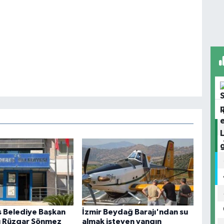
 Belediye Başkan
İzmir Beydağ Barajı'ndan su
ı Rüzgar Sönmez
almak isteyen yangın