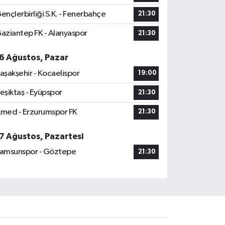
ençlerbirliği S.K. - Fenerbahçe
21:30
aziantep FK - Alanyaspor
21:30
6 Ağustos, Pazar
aşakşehir - Kocaelispor
19:00
eşiktaş - Eyüpspor
21:30
med - Erzurumspor FK
21:30
7 Ağustos, Pazartesi
amsunspor - Göztepe
21:30