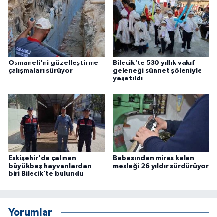
ÜLKE GÜNDEMİ
YAŞAM
YEREL
Osmaneli'ni güzelleştirme
Bilecik'te 530 yıllık vakıf
çalışmaları sürüyor
geleneği sünnet şöleniyle
yaşatıldı
Yerel Haberler
Eskişehir'de çalınan
Babasından miras kalan
büyükbaş hayvanlardan
mesleği 26 yıldır sürdürüyor
biri Bilecik'te bulundu
Yorumlar