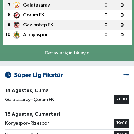
7
Galatasaray
0
0
8
Çorum FK
0
0
9
Gaziantep FK
0
0
10
Alanyaspor
0
0
Detaylar için tıklayın
Süper Lig Fikstür
14 Ağustos, Cuma
Galatasaray - Çorum FK
21:30
15 Ağustos, Cumartesi
Konyaspor - Rizespor
19:00