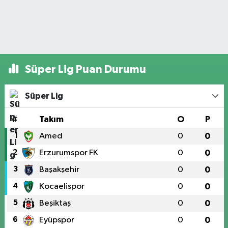
Süper Lig Puan Durumu
Süper Lig
#
Takım
O
P
1
Amed
0
0
2
Erzurumspor FK
0
0
3
Başakşehir
0
0
4
Kocaelispor
0
0
5
Beşiktaş
0
0
6
Eyüpspor
0
0