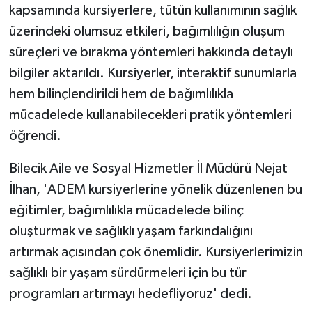
kapsamında kursiyerlere, tütün kullanımının sağlık
üzerindeki olumsuz etkileri, bağımlılığın oluşum
GENEL
süreçleri ve bırakma yöntemleri hakkında detaylı
GÜNDEM
bilgiler aktarıldı. Kursiyerler, interaktif sunumlarla
hem bilinçlendirildi hem de bağımlılıkla
Güvenlik
mücadelede kullanabilecekleri pratik yöntemleri
öğrendi.
HABERDE İNSAN
Bilecik Aile ve Sosyal Hizmetler İl Müdürü Nejat
İNSAN
İlhan, 'ADEM kursiyerlerine yönelik düzenlenen bu
eğitimler, bağımlılıkla mücadelede bilinç
İş Dünyası
oluşturmak ve sağlıklı yaşam farkındalığını
Jandarma
artırmak açısından çok önemlidir. Kursiyerlerimizin
sağlıklı bir yaşam sürdürmeleri için bu tür
Kadın
programları artırmayı hedefliyoruz' dedi.