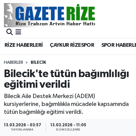
BÖLGEMİZ
Merkez Nöbetçi Eczaneler
SPOR
Merkez Hava Durumu
RİZE HABERLERİ
ÇAYKUR RİZESPOR
SPOR HABERL
Asayiş
Merkez Trafik Yoğunluk Haritası
HABERLER
BILECIK
Rize Jandarma Komutanlığı
Süper Lig Puan Durumu ve Fikstür
Bilecik'te tütün bağımlılığı
eğitimi verildi
Bilim Teknoloji
Tüm Manşetler
Bilecik Aile Destek Merkezi (ADEM)
Bölge
Son Dakika Haberleri
kursiyerlerine, bağımlılıkla mücadele kapsamında
tütün bağımlılığı eğitimi verildi.
Advertising news
Haber Arşivi
13.03.2026 - 03:57
13.03.2026 - 11:05
YAYINLANMA
GÜNCELLEME
Canlı Maç