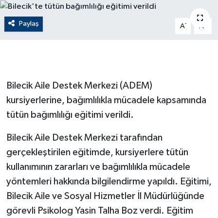
ÇEVRE
Paylaş
-
+
A
A
Dış Haberler
Dünya
Bilecik Aile Destek Merkezi (ADEM)
EĞİTİM
kursiyerlerine, bağımlılıkla mücadele kapsamında
tütün bağımlılığı eğitimi verildi.
EKONOMİ
Bilecik Aile Destek Merkezi tarafından
English News
gerçekleştirilen eğitimde, kursiyerlere tütün
Finans
kullanımının zararları ve bağımlılıkla mücadele
yöntemleri hakkında bilgilendirme yapıldı. Eğitimi,
Flaş Haber
Bilecik Aile ve Sosyal Hizmetler İl Müdürlüğünde
görevli Psikolog Yasin Talha Boz verdi. Eğitim
Gayrimenkul