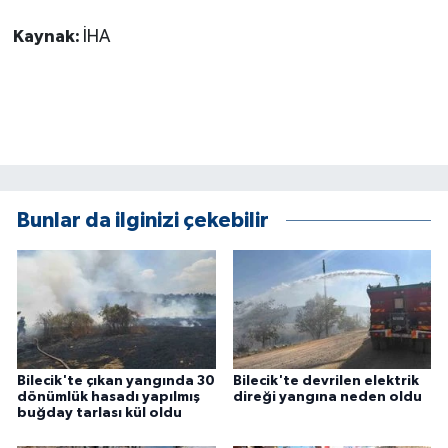
KÜLTÜR SANAT
Kaynak:
İHA
MAGAZİN
Otomobil
POLİTİKA
Sağlık
Bunlar da ilginizi çekebilir
SİYASET
SPOR HABERLERİ
TEKNOLOJİ
Bilecik'te çıkan yangında 30
Bilecik'te devrilen elektrik
dönümlük hasadı yapılmış
direği yangına neden oldu
buğday tarlası kül oldu
Turizm