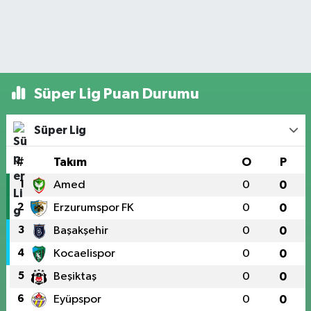
Süper Lig Puan Durumu
Süper Lig
#
Takım
O
P
1
Amed
0
0
2
Erzurumspor FK
0
0
3
Başakşehir
0
0
4
Kocaelispor
0
0
5
Beşiktaş
0
0
6
Eyüpspor
0
0