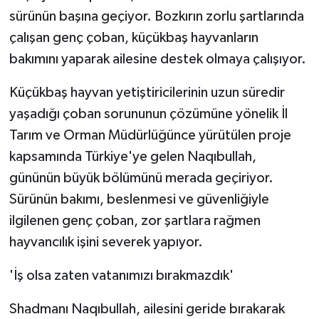
KÜLTÜR SANAT
sürünün başına geçiyor. Bozkırın zorlu şartlarında
çalışan genç çoban, küçükbaş hayvanların
MAGAZİN
bakımını yaparak ailesine destek olmaya çalışıyor.
Otomobil
Küçükbaş hayvan yetiştiricilerinin uzun süredir
yaşadığı çoban sorununun çözümüne yönelik İl
POLİTİKA
Tarım ve Orman Müdürlüğünce yürütülen proje
Sağlık
kapsamında Türkiye'ye gelen Naqıbullah,
gününün büyük bölümünü merada geçiriyor.
SİYASET
Sürünün bakımı, beslenmesi ve güvenliğiyle
ilgilenen genç çoban, zor şartlara rağmen
SPOR HABERLERİ
hayvancılık işini severek yapıyor.
TEKNOLOJİ
'İş olsa zaten vatanımızı bırakmazdık'
Turizm
Shadmanı Naqıbullah, ailesini geride bırakarak