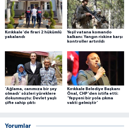
Kırıkkale'de firari 2 hükümlü
Yeşil vatana komando
yakalandı
kalkanı: Yangın riskine karşı
kontroller artırıldı
'Ağlama, canımıza bir şey
Kırıkkale Belediye Başkanı
olmadı' sözleri yüreklere
Önal, CHP'den istifa etti:
dokunmuştu: Devlet yaşlı
'Yepyeni bir yola çıkma
çifte sahip çıktı
vakti gelmiştir'
Yorumlar