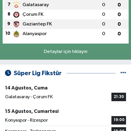
7
Galatasaray
0
0
8
Çorum FK
0
0
9
Gaziantep FK
0
0
10
Alanyaspor
0
0
Detaylar için tıklayın
Süper Lig Fikstür
14 Ağustos, Cuma
Galatasaray - Çorum FK
21:30
15 Ağustos, Cumartesi
Konyaspor - Rizespor
19:00