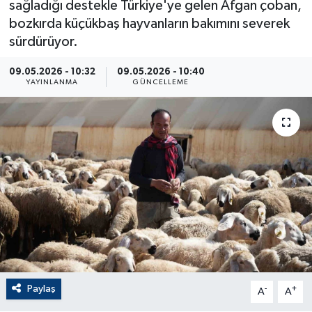
sağladığı destekle Türkiye'ye gelen Afgan çoban,
bozkırda küçükbaş hayvanların bakımını severek
ÇEVRE
sürdürüyor.
Dış Haberler
09.05.2026 - 10:32
09.05.2026 - 10:40
YAYINLANMA
GÜNCELLEME
Dünya
EĞİTİM
EKONOMİ
English News
Finans
Flaş Haber
Paylaş
-
+
A
A
Gayrimenkul