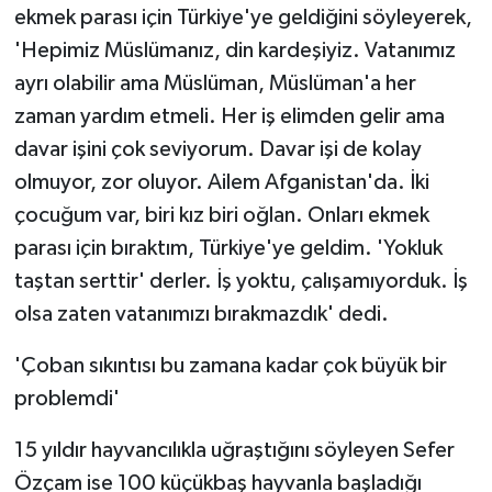
ekmek parası için Türkiye'ye geldiğini söyleyerek,
ÜLKE GÜNDEMİ
'Hepimiz Müslümanız, din kardeşiyiz. Vatanımız
YAŞAM
ayrı olabilir ama Müslüman, Müslüman'a her
zaman yardım etmeli. Her iş elimden gelir ama
YEREL
davar işini çok seviyorum. Davar işi de kolay
olmuyor, zor oluyor. Ailem Afganistan'da. İki
Yerel Haberler
çocuğum var, biri kız biri oğlan. Onları ekmek
parası için bıraktım, Türkiye'ye geldim. 'Yokluk
taştan serttir' derler. İş yoktu, çalışamıyorduk. İş
olsa zaten vatanımızı bırakmazdık' dedi.
'Çoban sıkıntısı bu zamana kadar çok büyük bir
problemdi'
15 yıldır hayvancılıkla uğraştığını söyleyen Sefer
Özçam ise 100 küçükbaş hayvanla başladığı