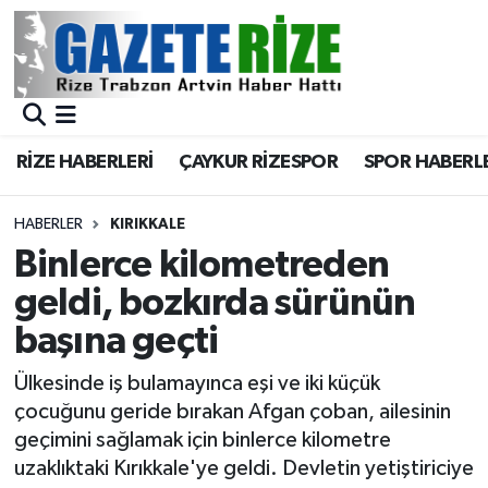
BÖLGEMİZ
Merkez Nöbetçi Eczaneler
SPOR
Merkez Hava Durumu
RİZE HABERLERİ
ÇAYKUR RİZESPOR
SPOR HABERL
Asayiş
Merkez Trafik Yoğunluk Haritası
HABERLER
KIRIKKALE
Rize Jandarma Komutanlığı
Süper Lig Puan Durumu ve Fikstür
Binlerce kilometreden
geldi, bozkırda sürünün
Bilim Teknoloji
Tüm Manşetler
başına geçti
Bölge
Son Dakika Haberleri
Ülkesinde iş bulamayınca eşi ve iki küçük
çocuğunu geride bırakan Afgan çoban, ailesinin
Advertising news
Haber Arşivi
geçimini sağlamak için binlerce kilometre
uzaklıktaki Kırıkkale'ye geldi. Devletin yetiştiriciye
Canlı Maç