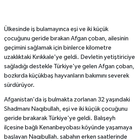
GENEL
Ülkesinde iş bulamayınca eşi ve iki küçük
GÜNDEM
çocuğunu geride bırakan Afgan çoban, ailesinin
Güvenlik
geçimini sağlamak için binlerce kilometre
uzaklıktaki Kırıkkale'ye geldi. Devletin yetiştiriciye
HABERDE İNSAN
sağladığı destekle Türkiye'ye gelen Afgan çoban,
bozkırda küçükbaş hayvanların bakımını severek
İNSAN
sürdürüyor.
İş Dünyası
Afganistan'da iş bulmakta zorlanan 32 yaşındaki
Shadmanı Naqıbullah, eşi ve iki küçük çocuğunu
Jandarma
geride bırakarak Türkiye'ye geldi. Balışeyh
Kadın
ilçesine bağlı Kenanbeyobası köyünde yaşamaya
başlayan Naqıbullah, sabahın erken saatlerinde