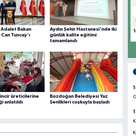
, Adalet Bakan
Aydın Şehir Hastanesi'nde iki
1
 Can Tuncay'ı
günlük kalite eğitimi
tamamlandı
1
incir üreticilerine
Bozdoğan Belediyesi Yaz
G
ği anlatıldı
Şenlikleri coşkuyla başladı
1
K
K