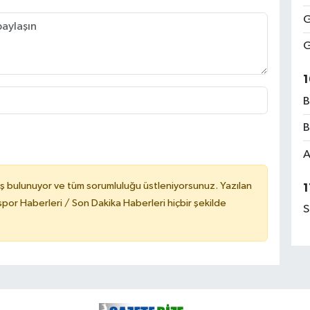
G
G
1
B
B
A
ş bulunuyor ve tüm sorumluluğu üstleniyorsunuz. Yazılan
1
or Haberleri / Son Dakika Haberleri hiçbir şekilde
S