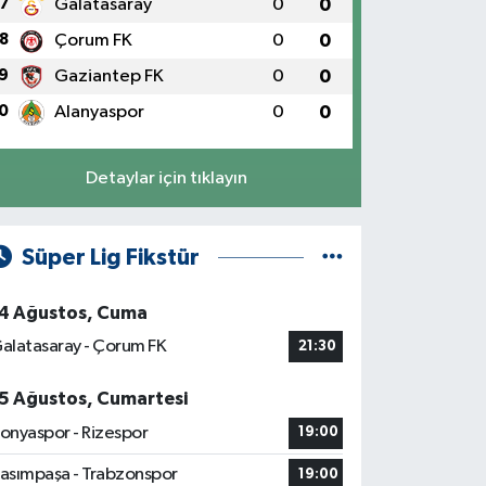
7
Galatasaray
0
0
8
Çorum FK
0
0
9
Gaziantep FK
0
0
0
Alanyaspor
0
0
Detaylar için tıklayın
Süper Lig Fikstür
4 Ağustos, Cuma
alatasaray - Çorum FK
21:30
5 Ağustos, Cumartesi
onyaspor - Rizespor
19:00
asımpaşa - Trabzonspor
19:00