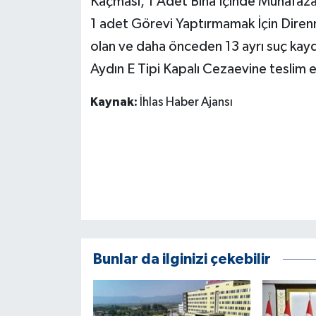
Kaçması, 1 Adet Bina İçinde Muhafaza 
KÜLTÜR SANAT
1 adet Görevi Yaptırmamak İçin Diren
MAGAZİN
olan ve daha önceden 13 ayrı suç kayd
Aydın E Tipi Kapalı Cezaevine teslim e
Otomobil
Kaynak:
İhlas Haber Ajansı
POLİTİKA
Sağlık
SİYASET
SPOR HABERLERİ
TEKNOLOJİ
Bunlar da ilginizi çekebilir
Turizm