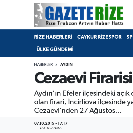
BÖLGEMİZ
Merkez Nöbetçi Eczaneler
RİZE HABERLERİ
ÇAYKUR RİZESPOR
SP
SPOR
Merkez Hava Durumu
ÜLKE GÜNDEMİ
Asayiş
Merkez Trafik Yoğunluk Haritası
HABERLER
AYDIN
Rize Jandarma Komutanlığı
Süper Lig Puan Durumu ve Fikstür
Cezaevi Firaris
Bilim Teknoloji
Tüm Manşetler
Aydın’ın Efeler ilçesindeki açık
Bölge
Son Dakika Haberleri
olan firari, İncirliova ilçesinde
Cezaevi’nden 27 Ağustos...
Advertising news
Haber Arşivi
07.10.2015 - 17:17
Canlı Maç
YAYINLANMA