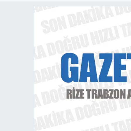
ÇEVRE
Dış Haberler
Dünya
EĞİTİM
EKONOMİ
English News
Finans
Flaş Haber
Gayrimenkul