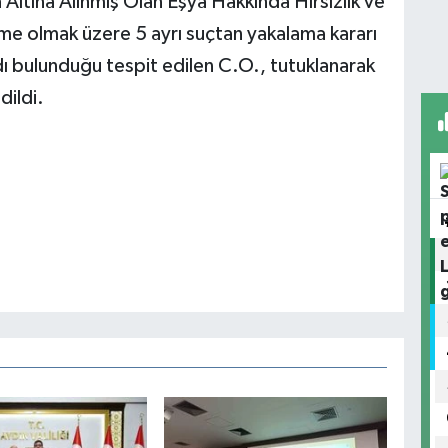
Altına Alınmış Olan Eşya Hakkında Hırsızlık ve
me olmak üzere 5 ayrı suçtan yakalama kararı
ı bulunduğu tespit edilen C.O., tutuklanarak
dildi.