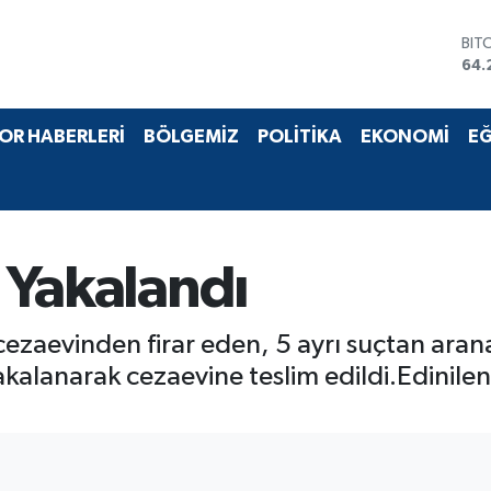
BIT
64.
DO
47,
EU
OR HABERLERİ
BÖLGEMİZ
POLİTİKA
EKONOMİ
EĞ
55,
STE
64,
GRA
651
BİS
i Yakalandı
13.
 cezaevinden firar eden, 5 ayrı suçtan aran
 yakalanarak cezaevine teslim edildi.Edinile