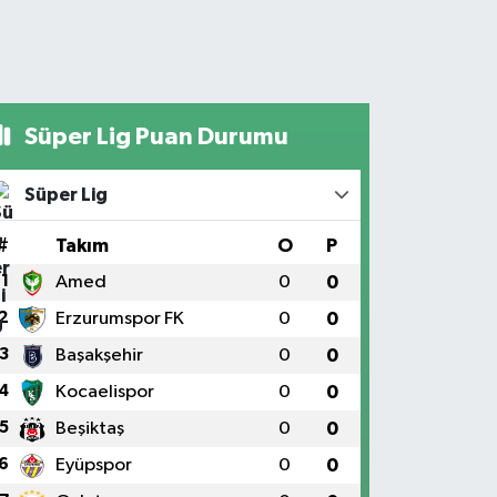
Süper Lig Puan Durumu
Süper Lig
#
Takım
O
P
1
Amed
0
0
2
Erzurumspor FK
0
0
3
Başakşehir
0
0
4
Kocaelispor
0
0
5
Beşiktaş
0
0
6
Eyüpspor
0
0