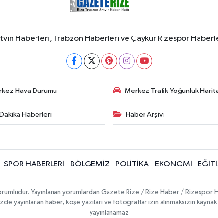
rtvin Haberleri, Trabzon Haberleri ve Çaykur Rizespor Haberl
rkez Hava Durumu
Merkez Trafik Yoğunluk Harita
Dakika Haberleri
Haber Arşivi
SPOR HABERLERİ
BÖLGEMİZ
POLİTİKA
EKONOMİ
EĞİT
 sorumludur. Yayınlanan yorumlardan Gazete Rize / Rize Haber / Rizespor H
temizde yayınlanan haber, köşe yazıları ve fotoğraflar izin alınmaksızın kayn
yayınlanamaz