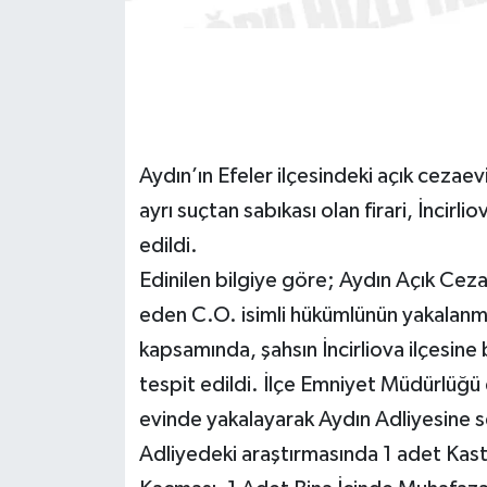
GENEL
GÜNDEM
Güvenlik
Aydın’ın Efeler ilçesindeki açık cezaev
ayrı suçtan sabıkası olan firari, İncirl
HABERDE İNSAN
edildi.
İNSAN
Edinilen bilgiye göre; Aydın Açık Cez
eden C.O. isimli hükümlünün yakalanmas
İş Dünyası
kapsamında, şahsın İncirliova ilçesine
tespit edildi. İlçe Emniyet Müdürlüğü 
Jandarma
evinde yakalayarak Aydın Adliyesine s
Kadın
Adliyedeki araştırmasında 1 adet Ka