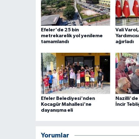
ÜLKE GÜNDEMİ
YAŞAM
Efeler'de 25 bin
Vali Varol
metrekarelik yol yenileme
Yardımcısı
YEREL
tamamlandı
ağırladı
Yerel Haberler
Efeler Belediyesi'nden
Nazilli'de 
Kocagür Mahallesi'ne
İncir Tebli
dayanışma eli
Yorumlar