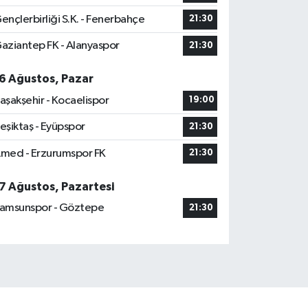
ençlerbirliği S.K. - Fenerbahçe
21:30
aziantep FK - Alanyaspor
21:30
6 Ağustos, Pazar
aşakşehir - Kocaelispor
19:00
eşiktaş - Eyüpspor
21:30
med - Erzurumspor FK
21:30
7 Ağustos, Pazartesi
amsunspor - Göztepe
21:30