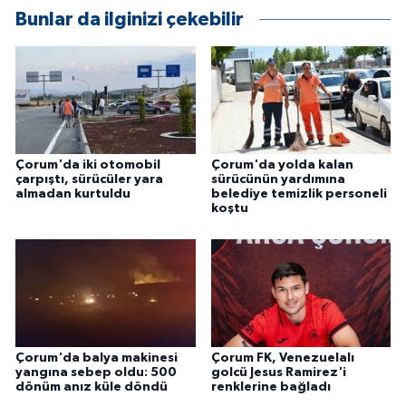
Bunlar da ilginizi çekebilir
Çorum'da iki otomobil
Çorum'da yolda kalan
çarpıştı, sürücüler yara
sürücünün yardımına
almadan kurtuldu
belediye temizlik personeli
koştu
Çorum'da balya makinesi
Çorum FK, Venezuelalı
yangına sebep oldu: 500
golcü Jesus Ramirez'i
dönüm anız küle döndü
renklerine bağladı