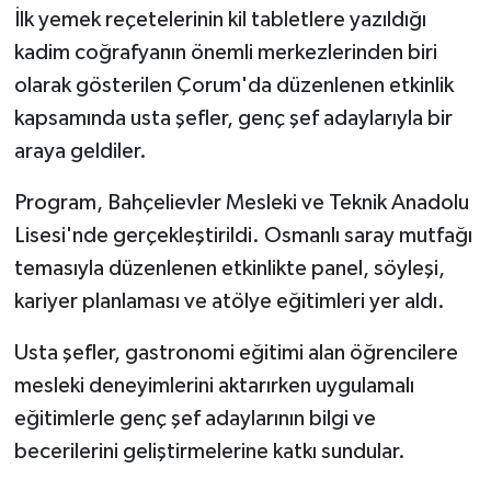
KÜLTÜR SANAT
İlk yemek reçetelerinin kil tabletlere yazıldığı
kadim coğrafyanın önemli merkezlerinden biri
MAGAZİN
olarak gösterilen Çorum'da düzenlenen etkinlik
kapsamında usta şefler, genç şef adaylarıyla bir
Otomobil
araya geldiler.
POLİTİKA
Program, Bahçelievler Mesleki ve Teknik Anadolu
Sağlık
Lisesi'nde gerçekleştirildi. Osmanlı saray mutfağı
temasıyla düzenlenen etkinlikte panel, söyleşi,
SİYASET
kariyer planlaması ve atölye eğitimleri yer aldı.
SPOR HABERLERİ
Usta şefler, gastronomi eğitimi alan öğrencilere
mesleki deneyimlerini aktarırken uygulamalı
TEKNOLOJİ
eğitimlerle genç şef adaylarının bilgi ve
becerilerini geliştirmelerine katkı sundular.
Turizm