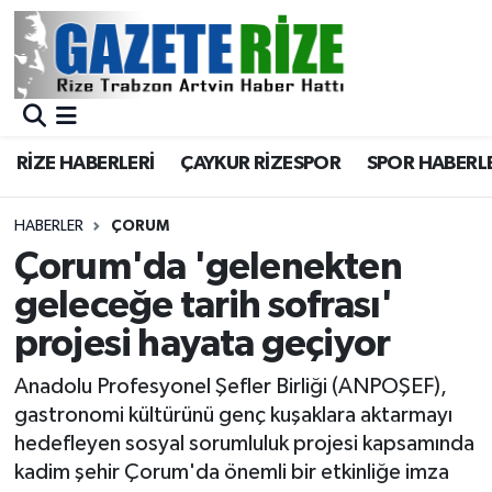
BÖLGEMİZ
Merkez Nöbetçi Eczaneler
SPOR
Merkez Hava Durumu
RİZE HABERLERİ
ÇAYKUR RİZESPOR
SPOR HABERL
Asayiş
Merkez Trafik Yoğunluk Haritası
HABERLER
ÇORUM
Rize Jandarma Komutanlığı
Süper Lig Puan Durumu ve Fikstür
Çorum'da 'gelenekten
geleceğe tarih sofrası'
Bilim Teknoloji
Tüm Manşetler
projesi hayata geçiyor
Bölge
Son Dakika Haberleri
Anadolu Profesyonel Şefler Birliği (ANPOŞEF),
gastronomi kültürünü genç kuşaklara aktarmayı
Advertising news
Haber Arşivi
hedefleyen sosyal sorumluluk projesi kapsamında
kadim şehir Çorum'da önemli bir etkinliğe imza
Canlı Maç