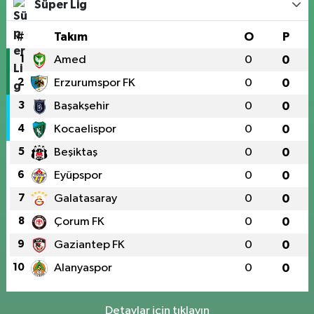
Süper Lig
#
Takım
O
P
1
Amed
0
0
2
Erzurumspor FK
0
0
3
Başakşehir
0
0
4
Kocaelispor
0
0
5
Beşiktaş
0
0
6
Eyüpspor
0
0
7
Galatasaray
0
0
8
Çorum FK
0
0
9
Gaziantep FK
0
0
10
Alanyaspor
0
0
Detaylar için tıklayın