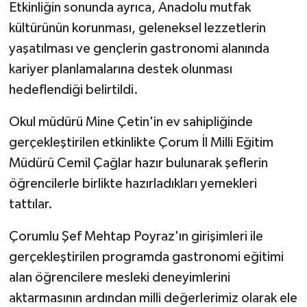
Etkinliğin sonunda ayrıca, Anadolu mutfak
ÜLKE GÜNDEMİ
kültürünün korunması, geleneksel lezzetlerin
YAŞAM
yaşatılması ve gençlerin gastronomi alanında
kariyer planlamalarına destek olunması
YEREL
hedeflendiği belirtildi.
Yerel Haberler
Okul müdürü Mine Çetin'in ev sahipliğinde
gerçekleştirilen etkinlikte Çorum İl Milli Eğitim
Müdürü Cemil Çağlar hazır bulunarak şeflerin
öğrencilerle birlikte hazırladıkları yemekleri
tattılar.
Çorumlu Şef Mehtap Poyraz'ın girişimleri ile
gerçekleştirilen programda gastronomi eğitimi
alan öğrencilere mesleki deneyimlerini
aktarmasının ardından milli değerlerimiz olarak ele