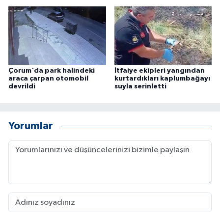
Çorum'da park halindeki
İtfaiye ekipleri yangından
araca çarpan otomobil
kurtardıkları kaplumbağayı
devrildi
suyla serinletti
Yorumlar