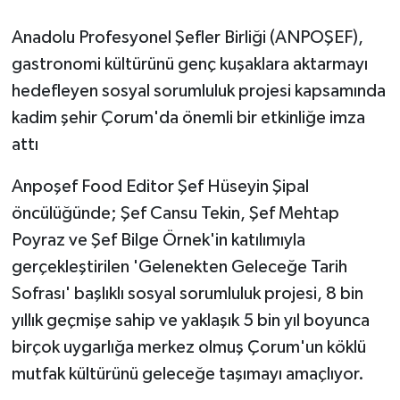
Anadolu Profesyonel Şefler Birliği (ANPOŞEF),
GENEL
gastronomi kültürünü genç kuşaklara aktarmayı
GÜNDEM
hedefleyen sosyal sorumluluk projesi kapsamında
kadim şehir Çorum'da önemli bir etkinliğe imza
Güvenlik
attı
HABERDE İNSAN
Anpoşef Food Editor Şef Hüseyin Şipal
öncülüğünde; Şef Cansu Tekin, Şef Mehtap
İNSAN
Poyraz ve Şef Bilge Örnek'in katılımıyla
gerçekleştirilen 'Gelenekten Geleceğe Tarih
İş Dünyası
Sofrası' başlıklı sosyal sorumluluk projesi, 8 bin
Jandarma
yıllık geçmişe sahip ve yaklaşık 5 bin yıl boyunca
birçok uygarlığa merkez olmuş Çorum'un köklü
Kadın
mutfak kültürünü geleceğe taşımayı amaçlıyor.