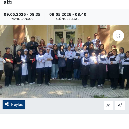
attı
ÇEVRE
09.05.2026 - 08:35
09.05.2026 - 08:40
YAYINLANMA
GÜNCELLEME
Dış Haberler
Dünya
EĞİTİM
EKONOMİ
English News
Finans
Paylaş
-
+
A
A
Flaş Haber
Gayrimenkul