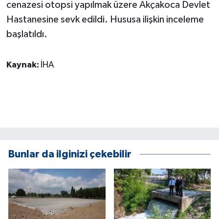
KÜLTÜR SANAT
cenazesi otopsi yapılmak üzere Akçakoca Devlet
Hastanesine sevk edildi. Hususa ilişkin inceleme
MAGAZİN
başlatıldı.
Otomobil
Kaynak:
İHA
POLİTİKA
Sağlık
SİYASET
SPOR HABERLERİ
Bunlar da ilginizi çekebilir
TEKNOLOJİ
Turizm