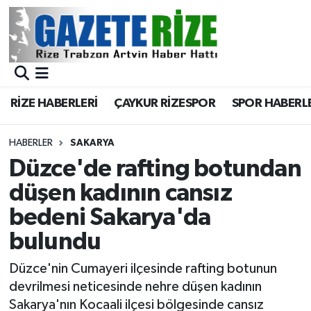
BÖLGEMİZ
Merkez Nöbetçi Eczaneler
SPOR
Merkez Hava Durumu
RİZE HABERLERİ
ÇAYKUR RİZESPOR
SPOR HABERL
Asayiş
Merkez Trafik Yoğunluk Haritası
HABERLER
SAKARYA
Rize Jandarma Komutanlığı
Süper Lig Puan Durumu ve Fikstür
Düzce'de rafting botundan
düşen kadının cansız
Bilim Teknoloji
Tüm Manşetler
bedeni Sakarya'da
Bölge
Son Dakika Haberleri
bulundu
Advertising news
Haber Arşivi
Düzce'nin Cumayeri ilçesinde rafting botunun
devrilmesi neticesinde nehre düşen kadının
Canlı Maç
Sakarya'nın Kocaali ilçesi bölgesinde cansız