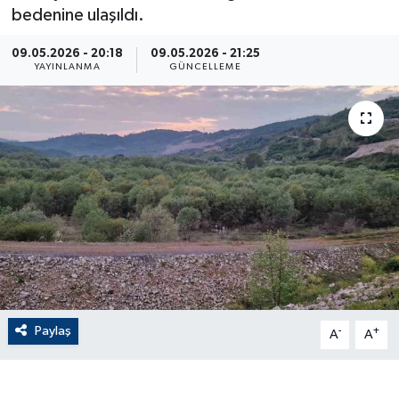
bedenine ulaşıldı.
ÇEVRE
09.05.2026 - 20:18
09.05.2026 - 21:25
YAYINLANMA
GÜNCELLEME
Dış Haberler
Dünya
EĞİTİM
EKONOMİ
English News
Finans
Paylaş
-
+
A
A
Flaş Haber
Gayrimenkul