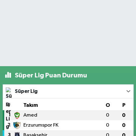
Süper Lig Puan Durumu
Süper Lig
#
Takım
O
P
1
Amed
0
0
2
Erzurumspor FK
0
0
3
Başakşehir
0
0