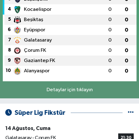
4
Kocaelispor
0
0
5
Beşiktaş
0
0
6
Eyüpspor
0
0
7
Galatasaray
0
0
8
Çorum FK
0
0
9
Gaziantep FK
0
0
10
Alanyaspor
0
0
Detaylar için tıklayın
Süper Lig Fikstür
14 Ağustos, Cuma
Galatasaray - Çorum FK
21:30