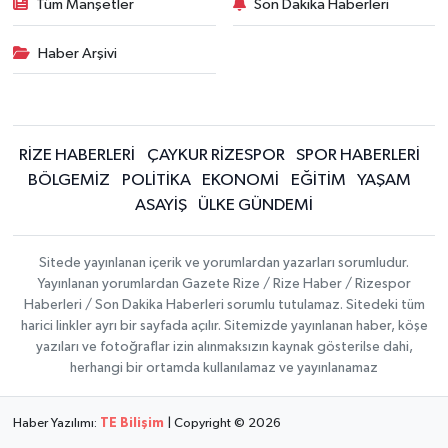
Tüm Manşetler
Son Dakika Haberleri
Haber Arşivi
RİZE HABERLERİ
ÇAYKUR RİZESPOR
SPOR HABERLERİ
BÖLGEMİZ
POLİTİKA
EKONOMİ
EĞİTİM
YAŞAM
ASAYİŞ
ÜLKE GÜNDEMİ
Sitede yayınlanan içerik ve yorumlardan yazarları sorumludur.
Yayınlanan yorumlardan Gazete Rize / Rize Haber / Rizespor
Haberleri / Son Dakika Haberleri sorumlu tutulamaz. Sitedeki tüm
harici linkler ayrı bir sayfada açılır. Sitemizde yayınlanan haber, köşe
yazıları ve fotoğraflar izin alınmaksızın kaynak gösterilse dahi,
herhangi bir ortamda kullanılamaz ve yayınlanamaz
Haber Yazılımı:
TE Bilişim
| Copyright © 2026