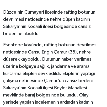
GENEL
Düzce'nin Cumayeri ilçesinde rafting botunun
devrilmesi neticesinde nehre düşen kadının
GÜNDEM
Sakarya'nın Kocaali ilçesi bölgesinde cansız
bedenine ulaşıldı.
Güvenlik
Esentepe köyünde, rafting botunun devrilmesi
HABERDE İNSAN
neticesinde Cansu Engin Çamur (35), nehre
düşerek kayboldu. Durumun haber verilmesi
İNSAN
üzerine bölgeye sağlık, jandarma ve arama
İş Dünyası
kurtarma ekipleri sevk edildi. Ekiplerin yaptığı
çalışma neticesinde Çamur'un cansız bedeni
Jandarma
Sakarya'nın Kocaali ilçesi Beyler Mahallesi
mevkiinde baraj bölgesinde bulundu. Olay
Kadın
yerinde yapılan incelemenin ardından kadının