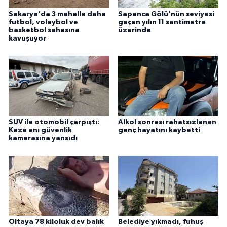
ÜLKE GÜNDEMİ
Sakarya'da 3 mahalle daha
Sapanca Gölü'nün seviyesi
futbol, voleybol ve
geçen yılın 11 santimetre
basketbol sahasına
üzerinde
YAŞAM
kavuşuyor
YEREL
Yerel Haberler
SUV ile otomobil çarpıştı:
Alkol sonrası rahatsızlanan
Kaza anı güvenlik
genç hayatını kaybetti
kamerasına yansıdı
Oltaya 78 kiloluk dev balık
Belediye yıkmadı, fuhuş