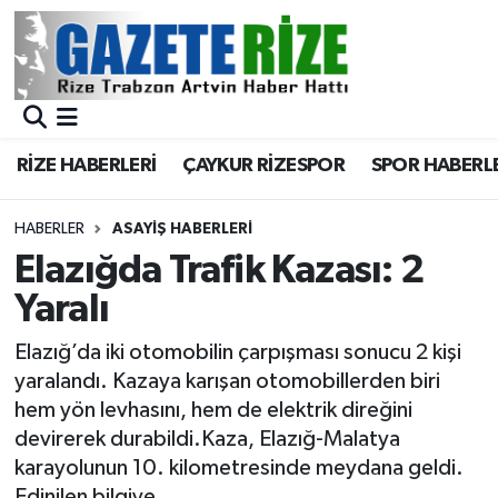
BÖLGEMİZ
Merkez Nöbetçi Eczaneler
SPOR
Merkez Hava Durumu
RİZE HABERLERİ
ÇAYKUR RİZESPOR
SPOR HABERL
Asayiş
Merkez Trafik Yoğunluk Haritası
HABERLER
ASAYIŞ HABERLERI
Rize Jandarma Komutanlığı
Süper Lig Puan Durumu ve Fikstür
Elazığda Trafik Kazası: 2
Yaralı
Bilim Teknoloji
Tüm Manşetler
Elazığ’da iki otomobilin çarpışması sonucu 2 kişi
Bölge
Son Dakika Haberleri
yaralandı. Kazaya karışan otomobillerden biri
hem yön levhasını, hem de elektrik direğini
Advertising news
Haber Arşivi
devirerek durabildi.Kaza, Elazığ-Malatya
karayolunun 10. kilometresinde meydana geldi.
Canlı Maç
Edinilen bilgiye...