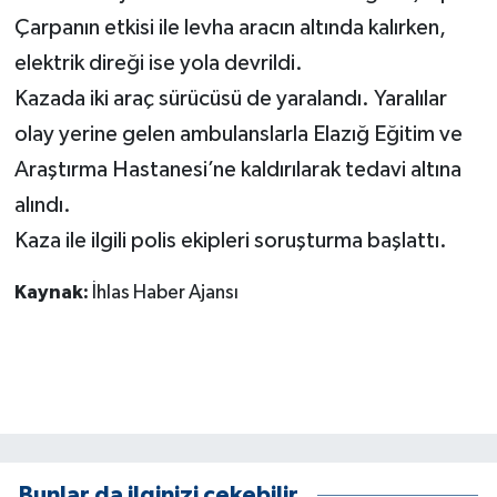
KÜLTÜR SANAT
Çarpanın etkisi ile levha aracın altında kalırken,
elektrik direği ise yola devrildi.
MAGAZİN
Kazada iki araç sürücüsü de yaralandı. Yaralılar
Otomobil
olay yerine gelen ambulanslarla Elazığ Eğitim ve
Araştırma Hastanesi’ne kaldırılarak tedavi altına
POLİTİKA
alındı.
Sağlık
Kaza ile ilgili polis ekipleri soruşturma başlattı.
SİYASET
Kaynak:
İhlas Haber Ajansı
SPOR HABERLERİ
TEKNOLOJİ
Turizm
Bunlar da ilginizi çekebilir