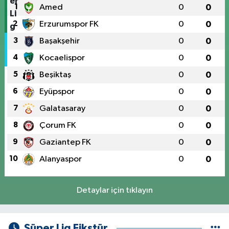
1
Amed
0
0
2
Erzurumspor FK
0
0
3
Başakşehir
0
0
4
Kocaelispor
0
0
5
Beşiktaş
0
0
6
Eyüpspor
0
0
7
Galatasaray
0
0
8
Çorum FK
0
0
9
Gaziantep FK
0
0
10
Alanyaspor
0
0
Detaylar için tıklayın
Süper Lig Fikstür