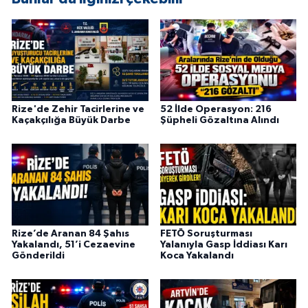
ÜLKE GÜNDEMİ
YAŞAM
YEREL
Rize'de Zehir Tacirlerine ve
52 İlde Operasyon: 216
Yerel Haberler
Kaçakçılığa Büyük Darbe
Şüpheli Gözaltına Alındı
Rize’de Aranan 84 Şahıs
FETÖ Soruşturması
Yakalandı, 51’i Cezaevine
Yalanıyla Gasp İddiası Karı
Gönderildi
Koca Yakalandı