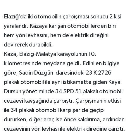
GENEL
Elazığ’da iki otomobilin çarpışması sonucu 2 kişi
yaralandı. Kazaya karışan otomobillerden biri
GÜNDEM
hem yön levhasını, hem de elektrik direğini
Güvenlik
devirerek durabildi.
Kaza, Elazığ-Malatya karayolunun 10.
HABERDE İNSAN
kilometresinde meydana geldi. Edinilen bilgiye
göre, Sadin Düzgün idaresindeki 23 K 2726
İNSAN
plakalı otomobil ile aynı istikamette giden Kaya
İş Dünyası
Dursun yönetiminde 34 SPD 51 plakalı otomobil
cezaevi kavşağında çarpıştı. Çarpışmanın etkisi
Jandarma
ile 34 plakalı otomobil karşı şeride geçip
Kadın
dururken, diğer araç ise önce kaldırıma, ardından
cezaevinin yön levhası ile elektrik direğine çarptı.