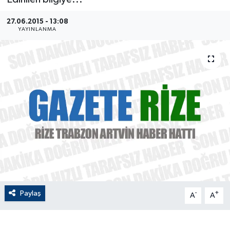
ÇEVRE
27.06.2015 - 13:08
YAYINLANMA
Dış Haberler
Dünya
EĞİTİM
EKONOMİ
English News
Finans
Paylaş
-
+
A
A
Flaş Haber
Gayrimenkul