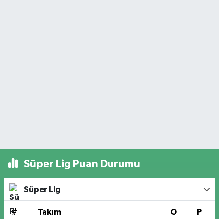
Süper Lig Puan Durumu
Süper Lig
#
Takım
O
P