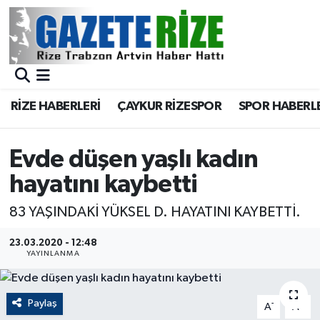
BÖLGEMİZ
Merkez Nöbetçi Eczaneler
SPOR
Merkez Hava Durumu
RİZE HABERLERİ
ÇAYKUR RİZESPOR
SPOR HABERL
Asayiş
Merkez Trafik Yoğunluk Haritası
Evde düşen yaşlı kadın
Rize Jandarma Komutanlığı
Süper Lig Puan Durumu ve Fikstür
hayatını kaybetti
Bilim Teknoloji
Tüm Manşetler
83 YAŞINDAKİ YÜKSEL D. HAYATINI KAYBETTİ.
Bölge
Son Dakika Haberleri
23.03.2020 - 12:48
YAYINLANMA
Advertising news
Haber Arşivi
Paylaş
-
+
A
A
Canlı Maç