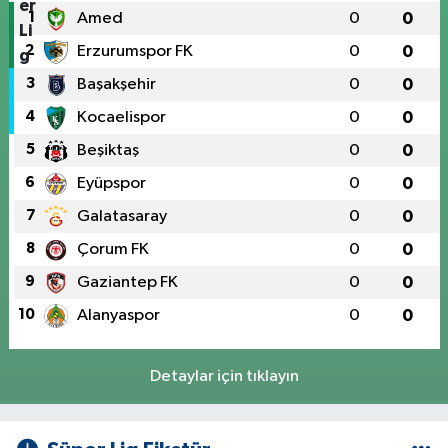
1
Amed
0
0
2
Erzurumspor FK
0
0
3
Başakşehir
0
0
4
Kocaelispor
0
0
5
Beşiktaş
0
0
6
Eyüpspor
0
0
7
Galatasaray
0
0
8
Çorum FK
0
0
9
Gaziantep FK
0
0
10
Alanyaspor
0
0
Detaylar için tıklayın