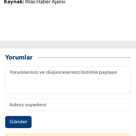
Kaynak:
İhlas Haber Ajansı
GENEL
GÜNDEM
Güvenlik
Yorumlar
HABERDE İNSAN
İNSAN
İş Dünyası
Jandarma
Gönder
Kadın