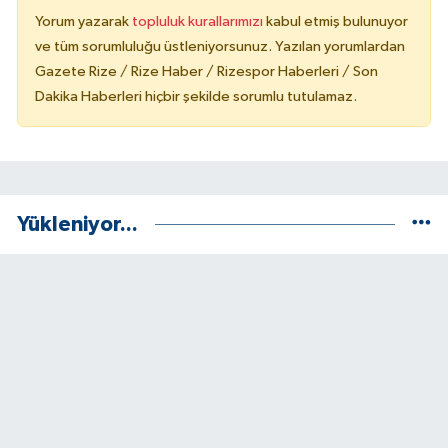
KÜLTÜR SANAT
Yorum yazarak
topluluk kurallarımızı
kabul etmiş bulunuyor
ve tüm sorumluluğu üstleniyorsunuz. Yazılan yorumlardan
MAGAZİN
Gazete Rize / Rize Haber / Rizespor Haberleri / Son
Dakika Haberleri hiçbir şekilde sorumlu tutulamaz.
Otomobil
POLİTİKA
Sağlık
Yükleniyor...
SİYASET
SPOR HABERLERİ
TEKNOLOJİ
Turizm