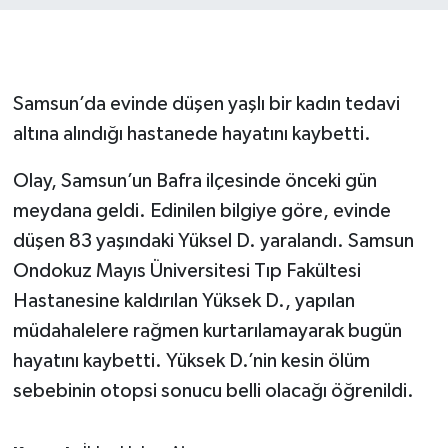
ÇEVRE
Dış Haberler
Samsun’da evinde düşen yaşlı bir kadın tedavi
altına alındığı hastanede hayatını kaybetti.
Dünya
Olay, Samsun’un Bafra ilçesinde önceki gün
EĞİTİM
meydana geldi. Edinilen bilgiye göre, evinde
EKONOMİ
düşen 83 yaşındaki Yüksel D. yaralandı. Samsun
Ondokuz Mayıs Üniversitesi Tıp Fakültesi
English News
Hastanesine kaldırılan Yüksek D., yapılan
müdahalelere rağmen kurtarılamayarak bugün
Finans
hayatını kaybetti. Yüksek D.’nin kesin ölüm
sebebinin otopsi sonucu belli olacağı öğrenildi.
Flaş Haber
Gayrimenkul