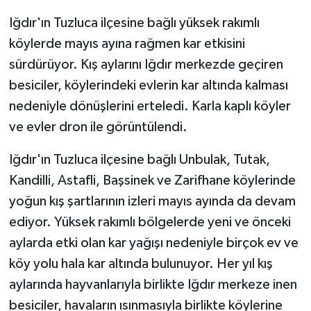
Iğdır'ın Tuzluca ilçesine bağlı yüksek rakımlı
GENEL
köylerde mayıs ayına rağmen kar etkisini
sürdürüyor. Kış aylarını Iğdır merkezde geçiren
GÜNDEM
besiciler, köylerindeki evlerin kar altında kalması
Güvenlik
nedeniyle dönüşlerini erteledi. Karla kaplı köyler
ve evler dron ile görüntülendi.
HABERDE İNSAN
Iğdır'ın Tuzluca ilçesine bağlı Unbulak, Tutak,
İNSAN
Kandilli, Astafli, Başsinek ve Zarifhane köylerinde
yoğun kış şartlarının izleri mayıs ayında da devam
İş Dünyası
ediyor. Yüksek rakımlı bölgelerde yeni ve önceki
aylarda etki olan kar yağışı nedeniyle birçok ev ve
Jandarma
köy yolu hala kar altında bulunuyor. Her yıl kış
Kadın
aylarında hayvanlarıyla birlikte Iğdır merkeze inen
besiciler, havaların ısınmasıyla birlikte köylerine