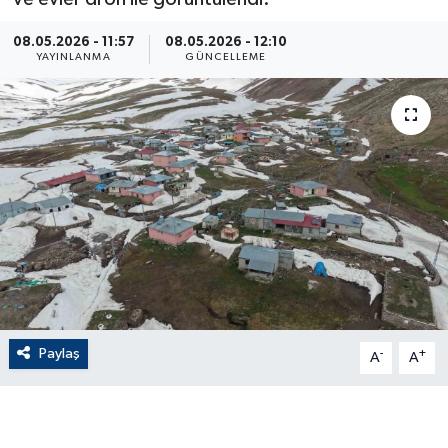
ÇEVRE
08.05.2026 - 11:57
08.05.2026 - 12:10
YAYINLANMA
GÜNCELLEME
Dış Haberler
Dünya
EĞİTİM
EKONOMİ
English News
Finans
Paylaş
-
+
A
A
Flaş Haber
Gayrimenkul