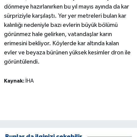
KÜLTÜR SANAT
dönmeye hazırlanırken bu yıl mayıs ayında da kar
sürpriziyle karşılaştı. Yer yer metreleri bulan kar
MAGAZİN
kalınlığı nedeniyle bazı evlerin büyük bölümü
Otomobil
görünmez hale gelirken, vatandaşlar karın
erimesini bekliyor. Köylerde kar altında kalan
POLİTİKA
evler ve beyaza bürünen yüksek kesimler dron ile
görüntülendi.
Sağlık
SİYASET
Kaynak:
İHA
SPOR HABERLERİ
TEKNOLOJİ
Turizm
Bunlar da ilginizi çekebilir