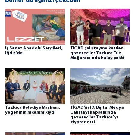
ÜLKE GÜNDEMİ
YAŞAM
YEREL
İş Sanat Anadolu Sergileri,
TİGAD çalıştayına katılan
Yerel Haberler
Iğdır'da
gazeteciler Tuzluca Tuz
Mağarası'nda halay çekti
Tuzluca Belediye Başkanı,
TİGAD'ın 13. Dijital Medya
yeğeninin nikahını kıydı
Çalıştayı kapsamında
gazeteciler Tuzluca'yı
ziyaret etti