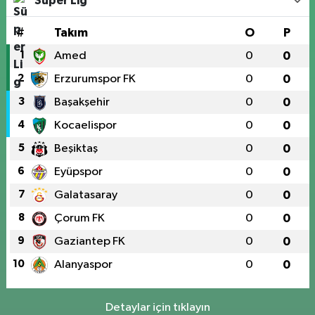
Süper Lig
#
Takım
O
P
1
Amed
0
0
2
Erzurumspor FK
0
0
3
Başakşehir
0
0
4
Kocaelispor
0
0
5
Beşiktaş
0
0
6
Eyüpspor
0
0
7
Galatasaray
0
0
8
Çorum FK
0
0
9
Gaziantep FK
0
0
10
Alanyaspor
0
0
Detaylar için tıklayın