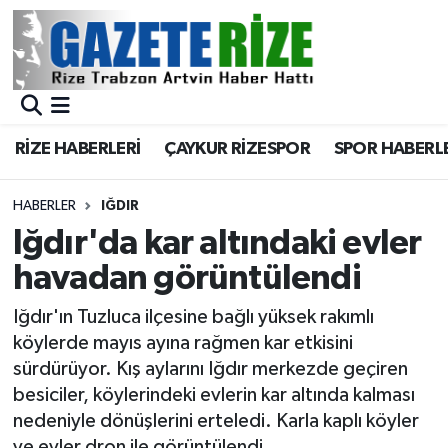
BÖLGEMİZ
Merkez Nöbetçi Eczaneler
SPOR
Merkez Hava Durumu
RİZE HABERLERİ
ÇAYKUR RİZESPOR
SPOR HABERL
Asayiş
Merkez Trafik Yoğunluk Haritası
HABERLER
IĞDIR
Rize Jandarma Komutanlığı
Süper Lig Puan Durumu ve Fikstür
Iğdır'da kar altındaki evler
havadan görüntülendi
Bilim Teknoloji
Tüm Manşetler
Iğdır'ın Tuzluca ilçesine bağlı yüksek rakımlı
Bölge
Son Dakika Haberleri
köylerde mayıs ayına rağmen kar etkisini
sürdürüyor. Kış aylarını Iğdır merkezde geçiren
Advertising news
Haber Arşivi
besiciler, köylerindeki evlerin kar altında kalması
nedeniyle dönüşlerini erteledi. Karla kaplı köyler
Canlı Maç
ve evler dron ile görüntülendi.