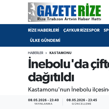
BÖLGEMİZ
Merkez Nöbetçi Eczaneler
RİZE HABERLERİ
ÇAYKUR RİZESPOR
SP
SPOR
Merkez Hava Durumu
ÜLKE GÜNDEMİ
Asayiş
Merkez Trafik Yoğunluk Haritası
HABERLER
KASTAMONU
Rize Jandarma Komutanlığı
Süper Lig Puan Durumu ve Fikstür
İnebolu'da çift
Bilim Teknoloji
Tüm Manşetler
dağıtıldı
Bölge
Son Dakika Haberleri
Kastamonu'nun İnebolu ilçesinde
Advertising news
Haber Arşivi
08.05.2026 - 23:40
08.05.2026 - 23:45
YAYINLANMA
GÜNCELLEME
Canlı Maç