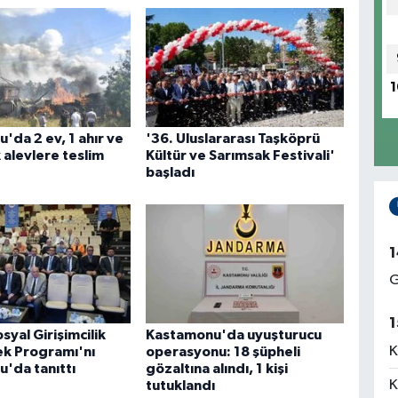
1
'da 2 ev, 1 ahır ve
'36. Uluslararası Taşköprü
 alevlere teslim
Kültür ve Sarımsak Festivali'
başladı
1
G
1
yal Girişimcilik
Kastamonu'da uyuşturucu
K
ek Programı'nı
operasyonu: 18 şüpheli
'da tanıttı
gözaltına alındı, 1 kişi
K
tutuklandı