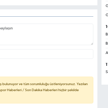
G
G
1
B
B
A
1
S
ş bulunuyor ve tüm sorumluluğu üstleniyorsunuz. Yazılan
or Haberleri / Son Dakika Haberleri hiçbir şekilde