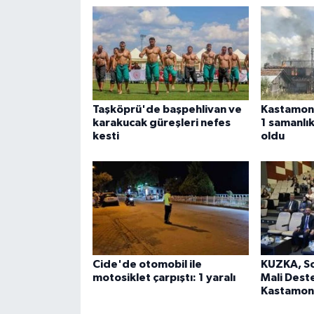
ÜLKE GÜNDEMİ
YAŞAM
YEREL
Taşköprü'de başpehlivan ve
Kastamonu
Yerel Haberler
karakucak güreşleri nefes
1 samanlık
kesti
oldu
Cide'de otomobil ile
KUZKA, Sos
motosiklet çarpıştı: 1 yaralı
Mali Dest
Kastamonu