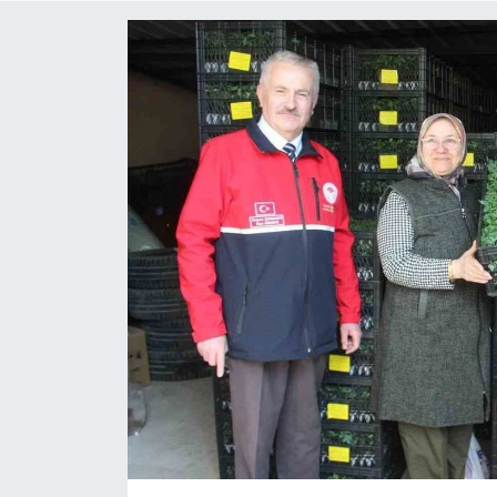
ÇEVRE
Dış Haberler
Dünya
EĞİTİM
EKONOMİ
English News
Finans
Flaş Haber
Gayrimenkul