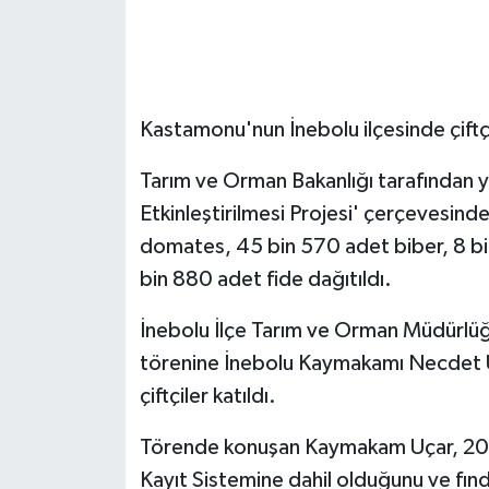
GENEL
GÜNDEM
Kastamonu'nun İnebolu ilçesinde çiftçi
Güvenlik
Tarım ve Orman Bakanlığı tarafından yü
Etkinleştirilmesi Projesi' çerçevesinde
HABERDE İNSAN
domates, 45 bin 570 adet biber, 8 bi
İNSAN
bin 880 adet fide dağıtıldı.
İş Dünyası
İnebolu İlçe Tarım ve Orman Müdürlüğ
törenine İnebolu Kaymakamı Necdet Uç
Jandarma
çiftçiler katıldı.
Kadın
Törende konuşan Kaymakam Uçar, 2026 yı
Kayıt Sistemine dahil olduğunu ve fındık