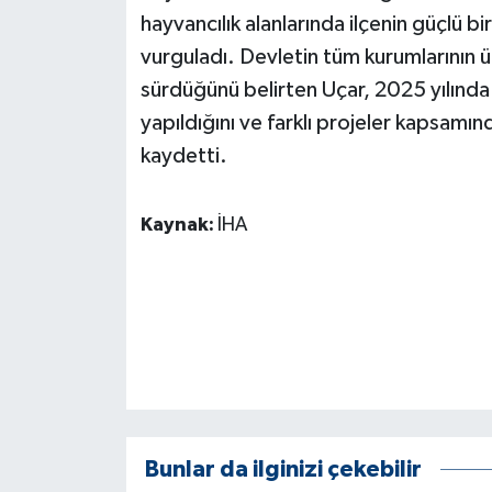
KÜLTÜR SANAT
hayvancılık alanlarında ilçenin güçlü b
vurguladı. Devletin tüm kurumlarının ü
MAGAZİN
sürdüğünü belirten Uçar, 2025 yılında
Otomobil
yapıldığını ve farklı projeler kapsamın
kaydetti.
POLİTİKA
Kaynak:
İHA
Sağlık
SİYASET
SPOR HABERLERİ
TEKNOLOJİ
Turizm
Bunlar da ilginizi çekebilir