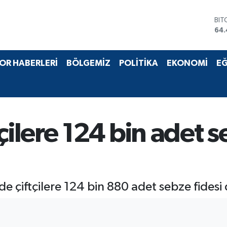
BIT
64.
DO
47,
EU
OR HABERLERİ
BÖLGEMİZ
POLİTİKA
EKONOMİ
EĞ
55,
STE
64
GRA
651
BİS
çilere 124 bin adet s
13.
 çiftçilere 124 bin 880 adet sebze fidesi d