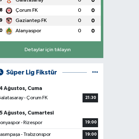
Galatasaray
0
0
8
Çorum FK
0
0
9
Gaziantep FK
0
0
0
Alanyaspor
0
0
Detaylar için tıklayın
Süper Lig Fikstür
4 Ağustos, Cuma
alatasaray - Çorum FK
21:30
5 Ağustos, Cumartesi
onyaspor - Rizespor
19:00
asımpaşa - Trabzonspor
19:00