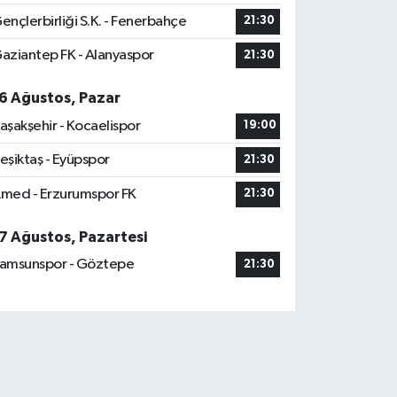
ençlerbirliği S.K. - Fenerbahçe
21:30
aziantep FK - Alanyaspor
21:30
6 Ağustos, Pazar
aşakşehir - Kocaelispor
19:00
eşiktaş - Eyüpspor
21:30
med - Erzurumspor FK
21:30
7 Ağustos, Pazartesi
amsunspor - Göztepe
21:30