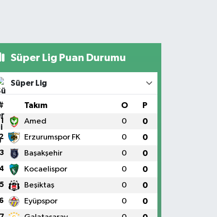
Süper Lig Puan Durumu
Süper Lig
#
Takım
O
P
1
Amed
0
0
2
Erzurumspor FK
0
0
3
Başakşehir
0
0
4
Kocaelispor
0
0
5
Beşiktaş
0
0
6
Eyüpspor
0
0
7