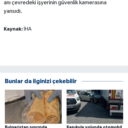
KÜLTÜR SANAT
anı çevredeki işyerinin güvenlik kamerasına
yansıdı.
MAGAZİN
Kaynak:
İHA
Otomobil
POLİTİKA
Sağlık
SİYASET
Bunlar da ilginizi çekebilir
SPOR HABERLERİ
TEKNOLOJİ
Turizm
Bulgaristan sınırında
Kapıkule yolunda otomobil