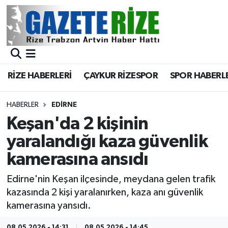
BÖLGEMİZ
Merkez Nöbetçi Eczaneler
SPOR
Merkez Hava Durumu
RİZE HABERLERİ
ÇAYKUR RİZESPOR
SPOR HABERL
Asayiş
Merkez Trafik Yoğunluk Haritası
HABERLER
EDIRNE
Rize Jandarma Komutanlığı
Süper Lig Puan Durumu ve Fikstür
Keşan'da 2 kişinin
yaralandığı kaza güvenlik
Bilim Teknoloji
Tüm Manşetler
kamerasına ansıdı
Bölge
Son Dakika Haberleri
Edirne'nin Keşan ilçesinde, meydana gelen trafik
kazasında 2 kişi yaralanırken, kaza anı güvenlik
Advertising news
Haber Arşivi
kamerasına yansıdı.
Canlı Maç
08.05.2026 - 14:31
08.05.2026 - 14:45