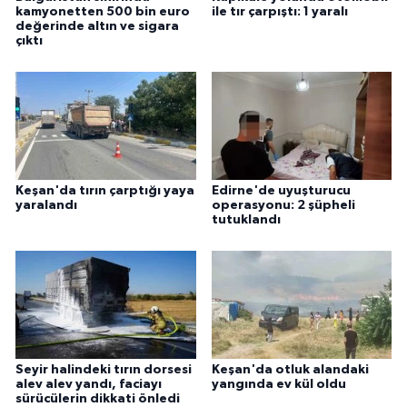
kamyonetten 500 bin euro
ile tır çarpıştı: 1 yaralı
ÜLKE GÜNDEMİ
değerinde altın ve sigara
çıktı
YAŞAM
YEREL
Yerel Haberler
Keşan'da tırın çarptığı yaya
Edirne'de uyuşturucu
yaralandı
operasyonu: 2 şüpheli
tutuklandı
Seyir halindeki tırın dorsesi
Keşan'da otluk alandaki
alev alev yandı, faciayı
yangında ev kül oldu
sürücülerin dikkati önledi