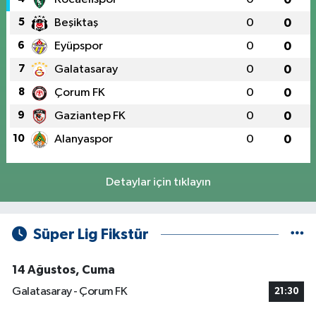
5
Beşiktaş
0
0
6
Eyüpspor
0
0
7
Galatasaray
0
0
8
Çorum FK
0
0
9
Gaziantep FK
0
0
10
Alanyaspor
0
0
Detaylar için tıklayın
Süper Lig Fikstür
14 Ağustos, Cuma
Galatasaray - Çorum FK
21:30