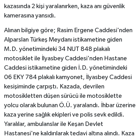
kazasında 2 kişi yaralanırken, kaza anı güvenlik
GENEL
kamerasına yansıdı.
Alınan bilgiye göre; Rasim Ergene Caddesi'nden
GÜNDEM
Alparslan Türkeş Meydanı istikametine giden
Güvenlik
M.D. yönetimindeki 34 NUT 848 plakalı
motosiklet ile İlyasbey Caddesi'nden Hastane
HABERDE İNSAN
Caddesi istikametine giden İ.D. yönetimindeki
06 EKY 784 plakalı kamyonet, İlyasbey Caddesi
İNSAN
kesişiminde çarpıştı. Kazada, devrilen
İş Dünyası
motosikletten düşen sürücü ile motosiklette
yolcu olarak bulunan Ö.Ü. yaralandı. İhbar üzerine
Jandarma
kaza yerine sağlık ekipleri ve polis sevk edildi.
Yaralılar, ambulanslar ile Keşan Devlet
Kadın
Hastanesi'ne kaldırılarak tedavi altına alındı. Kaza