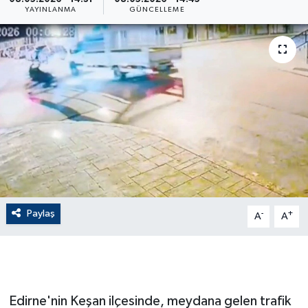
YAYINLANMA
GÜNCELLEME
ÇEVRE
Dış Haberler
Dünya
EĞİTİM
EKONOMİ
English News
Paylaş
-
+
A
A
Finans
Flaş Haber
Edirne'nin Keşan ilçesinde, meydana gelen trafik
Gayrimenkul