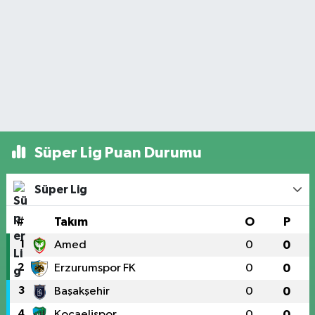
Süper Lig Puan Durumu
Süper Lig
#
Takım
O
P
1
Amed
0
0
2
Erzurumspor FK
0
0
3
Başakşehir
0
0
4
Kocaelispor
0
0