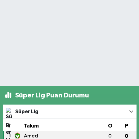
Süper Lig Puan Durumu
Süper Lig
#
Takım
O
P
1
Amed
0
0