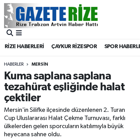
BÖLGEMİZ
Merkez Nöbetçi Eczaneler
SPOR
Merkez Hava Durumu
RİZE HABERLERİ
ÇAYKUR RİZESPOR
SPOR HABERL
Asayiş
Merkez Trafik Yoğunluk Haritası
HABERLER
MERSİN
Rize Jandarma Komutanlığı
Süper Lig Puan Durumu ve Fikstür
Kuma saplana saplana
tezahürat eşliğinde halat
Bilim Teknoloji
Tüm Manşetler
çektiler
Bölge
Son Dakika Haberleri
Mersin'in Silifke ilçesinde düzenlenen 2. Turan
Cup Uluslararası Halat Çekme Turnuvası, farklı
Advertising news
Haber Arşivi
ülkelerden gelen sporcuların katılımıyla büyük
heyecana sahne oldu.
Canlı Maç