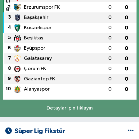
2
Erzurumspor FK
0
0
3
Başakşehir
0
0
4
Kocaelispor
0
0
5
Beşiktaş
0
0
6
Eyüpspor
0
0
7
Galatasaray
0
0
8
Çorum FK
0
0
9
Gaziantep FK
0
0
10
Alanyaspor
0
0
Detaylar için tıklayın
Süper Lig Fikstür