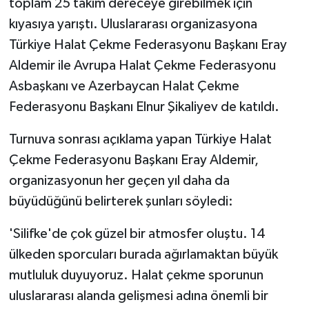
toplam 25 takım dereceye girebilmek için
KÜLTÜR SANAT
kıyasıya yarıştı. Uluslararası organizasyona
MAGAZİN
Türkiye Halat Çekme Federasyonu Başkanı Eray
Aldemir ile Avrupa Halat Çekme Federasyonu
Otomobil
Asbaşkanı ve Azerbaycan Halat Çekme
Federasyonu Başkanı Elnur Şikaliyev de katıldı.
POLİTİKA
Turnuva sonrası açıklama yapan Türkiye Halat
Sağlık
Çekme Federasyonu Başkanı Eray Aldemir,
organizasyonun her geçen yıl daha da
SİYASET
büyüdüğünü belirterek şunları söyledi:
SPOR HABERLERİ
'Silifke'de çok güzel bir atmosfer oluştu. 14
TEKNOLOJİ
ülkeden sporcuları burada ağırlamaktan büyük
mutluluk duyuyoruz. Halat çekme sporunun
Turizm
uluslararası alanda gelişmesi adına önemli bir