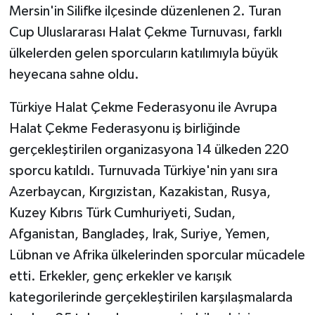
Mersin'in Silifke ilçesinde düzenlenen 2. Turan
Cup Uluslararası Halat Çekme Turnuvası, farklı
GENEL
ülkelerden gelen sporcuların katılımıyla büyük
GÜNDEM
heyecana sahne oldu.
Güvenlik
Türkiye Halat Çekme Federasyonu ile Avrupa
Halat Çekme Federasyonu iş birliğinde
HABERDE İNSAN
gerçekleştirilen organizasyona 14 ülkeden 220
sporcu katıldı. Turnuvada Türkiye'nin yanı sıra
İNSAN
Azerbaycan, Kırgızistan, Kazakistan, Rusya,
Kuzey Kıbrıs Türk Cumhuriyeti, Sudan,
İş Dünyası
Afganistan, Bangladeş, Irak, Suriye, Yemen,
Jandarma
Lübnan ve Afrika ülkelerinden sporcular mücadele
etti. Erkekler, genç erkekler ve karışık
Kadın
kategorilerinde gerçekleştirilen karşılaşmalarda