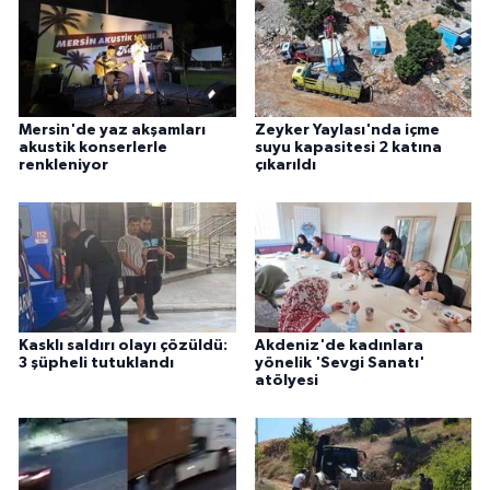
Mersin'de yaz akşamları
Zeyker Yaylası'nda içme
akustik konserlerle
suyu kapasitesi 2 katına
renkleniyor
çıkarıldı
Kasklı saldırı olayı çözüldü:
Akdeniz'de kadınlara
3 şüpheli tutuklandı
yönelik 'Sevgi Sanatı'
atölyesi