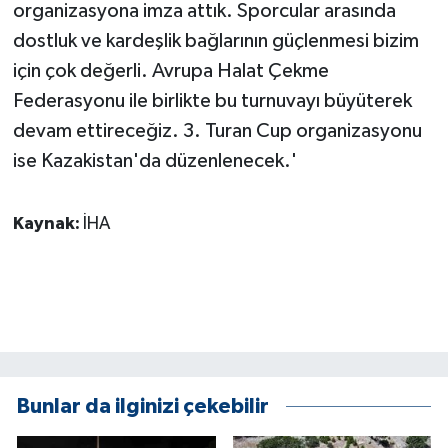
organizasyona imza attık. Sporcular arasında
ÜLKE GÜNDEMİ
dostluk ve kardeşlik bağlarının güçlenmesi bizim
YAŞAM
için çok değerli. Avrupa Halat Çekme
Federasyonu ile birlikte bu turnuvayı büyüterek
YEREL
devam ettireceğiz. 3. Turan Cup organizasyonu
ise Kazakistan'da düzenlenecek.'
Yerel Haberler
Kaynak:
İHA
Bunlar da ilginizi çekebilir