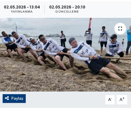
02.05.2026 - 13:04
02.05.2026 - 20:10
ÇEVRE
YAYINLANMA
GÜNCELLEME
Dış Haberler
Dünya
EĞİTİM
EKONOMİ
English News
Paylaş
-
+
Finans
A
A
Flaş Haber
Gayrimenkul