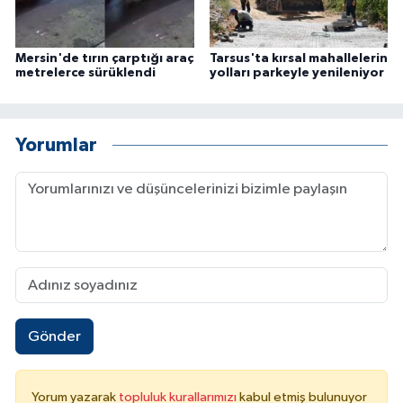
Mersin'de tırın çarptığı araç
Tarsus'ta kırsal mahallelerin
metrelerce sürüklendi
yolları parkeyle yenileniyor
Yorumlar
Gönder
Yorum yazarak
topluluk kurallarımızı
kabul etmiş bulunuyor