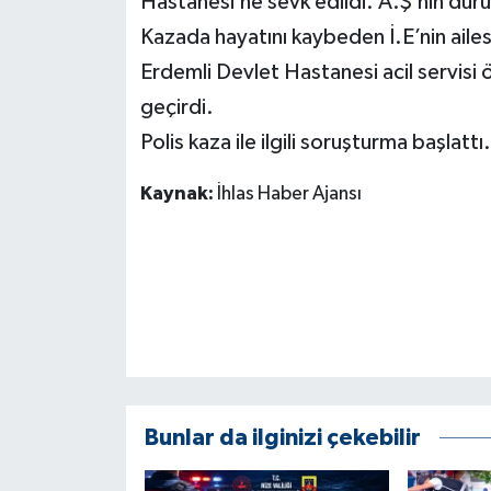
Hastanesi’ne sevk edildi. A.Ş’nin dur
KÜLTÜR SANAT
Kazada hayatını kaybeden İ.E’nin ailes
MAGAZİN
Erdemli Devlet Hastanesi acil servisi ön
geçirdi.
Otomobil
Polis kaza ile ilgili soruşturma başlattı.
POLİTİKA
Kaynak:
İhlas Haber Ajansı
Sağlık
SİYASET
SPOR HABERLERİ
TEKNOLOJİ
Bunlar da ilginizi çekebilir
Turizm