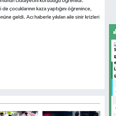
umunun ciddiyetini koruduğu öğrenildi.
i de çocuklarının kaza yaptığını öğrenince,
üne geldi. Acı haberle yıkılan aile sinir krizleri