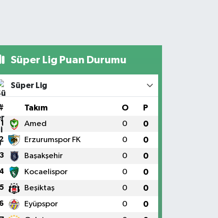
Süper Lig Puan Durumu
Süper Lig
#
Takım
O
P
1
Amed
0
0
2
Erzurumspor FK
0
0
3
Başakşehir
0
0
4
Kocaelispor
0
0
5
Beşiktaş
0
0
6
Eyüpspor
0
0