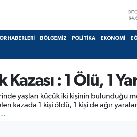
BIT
64.
DO
47,
EU
OR HABERLERİ
BÖLGEMİZ
POLİTİKA
EKONOMİ
EĞ
55,
STE
64,
GRA
651
BİS
 Kazası : 1 Ölü, 1 Yar
13.
inde yaşları küçük iki kişinin bulunduğu mo
 kazada 1 kişi öldü, 1 kişi de ağır yaralan
..