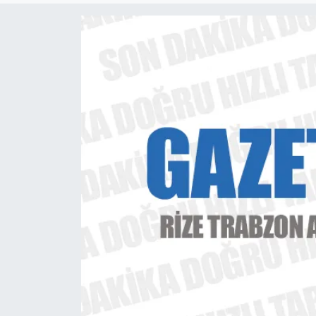
ÇEVRE
Dış Haberler
Dünya
EĞİTİM
EKONOMİ
English News
Finans
Flaş Haber
Gayrimenkul