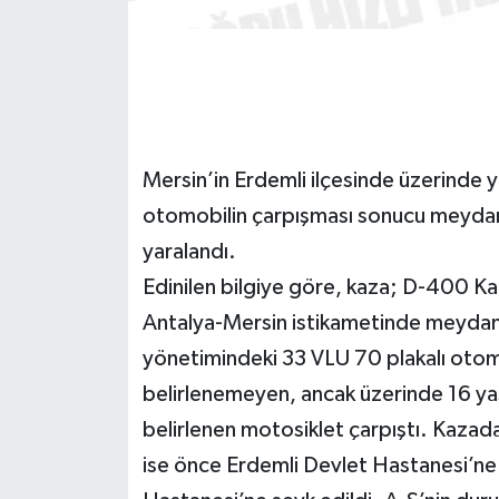
GENEL
GÜNDEM
Güvenlik
Mersin’in Erdemli ilçesinde üzerinde ya
otomobilin çarpışması sonucu meydana 
HABERDE İNSAN
yaralandı.
İNSAN
Edinilen bilgiye göre, kaza; D-400 K
Antalya-Mersin istikametinde meydana
İş Dünyası
yönetimindeki 33 VLU 70 plakalı otom
belirlenemeyen, ancak üzerinde 16 yaş
Jandarma
belirlenen motosiklet çarpıştı. Kazada 
Kadın
ise önce Erdemli Devlet Hastanesi’ne 