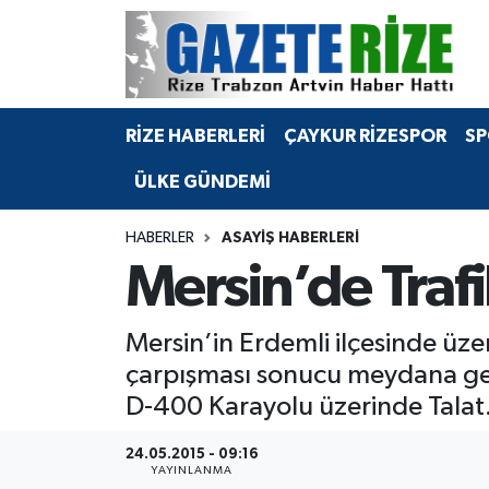
BÖLGEMİZ
Merkez Nöbetçi Eczaneler
RİZE HABERLERİ
ÇAYKUR RİZESPOR
SP
SPOR
Merkez Hava Durumu
ÜLKE GÜNDEMİ
Asayiş
Merkez Trafik Yoğunluk Haritası
HABERLER
ASAYIŞ HABERLERI
Rize Jandarma Komutanlığı
Süper Lig Puan Durumu ve Fikstür
Mersin’de Trafik
Bilim Teknoloji
Tüm Manşetler
Mersin’in Erdemli ilçesinde üzer
Bölge
Son Dakika Haberleri
çarpışması sonucu meydana gelen
D-400 Karayolu üzerinde Talat.
Advertising news
Haber Arşivi
24.05.2015 - 09:16
Canlı Maç
YAYINLANMA