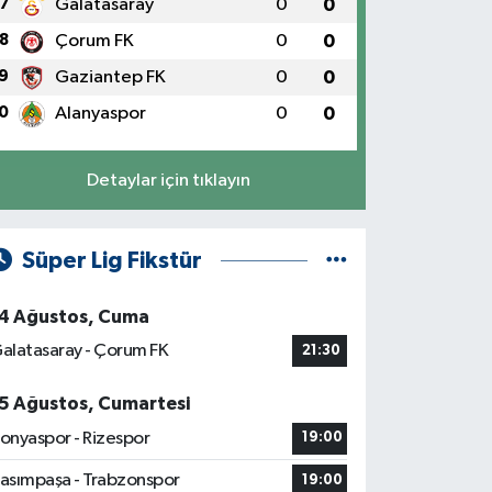
7
Galatasaray
0
0
8
Çorum FK
0
0
9
Gaziantep FK
0
0
0
Alanyaspor
0
0
Detaylar için tıklayın
Süper Lig Fikstür
4 Ağustos, Cuma
alatasaray - Çorum FK
21:30
5 Ağustos, Cumartesi
onyaspor - Rizespor
19:00
asımpaşa - Trabzonspor
19:00