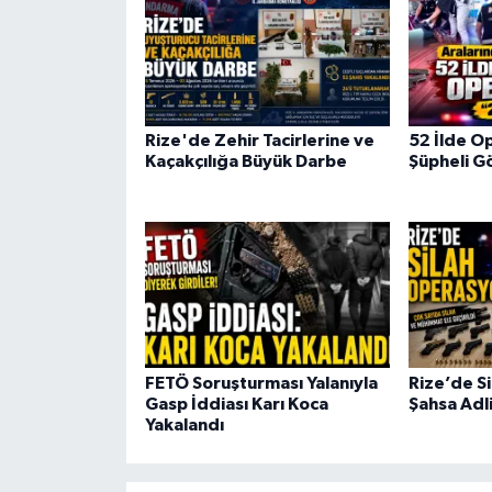
ÜLKE GÜNDEMİ
YAŞAM
YEREL
Rize'de Zehir Tacirlerine ve
52 İlde O
Kaçakçılığa Büyük Darbe
Şüpheli Gö
Yerel Haberler
FETÖ Soruşturması Yalanıyla
Rize’de S
Gasp İddiası Karı Koca
Şahsa Adli
Yakalandı