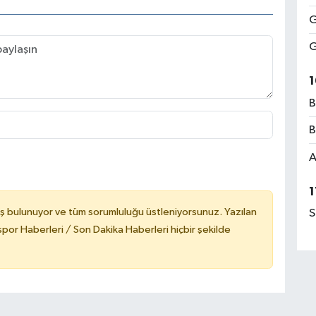
G
G
1
B
B
A
1
ş bulunuyor ve tüm sorumluluğu üstleniyorsunuz. Yazılan
S
or Haberleri / Son Dakika Haberleri hiçbir şekilde