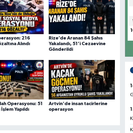
1
perasyon: 216
Rize’de Aranan 84 Şahıs
zaltına Alındı
Yakalandı, 51’i Cezaevine
Gönderildi
1
G
ilah Operasyonu: 51
Artvin'de insan tacirlerine
1
 İşlem Yapıldı
operasyon
K
K