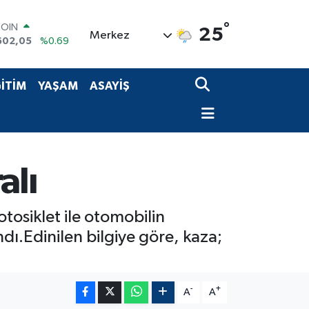
COIN
°
25
Merkez
602,05
%0.69
LAR
5986
%0.06
RO
İTİM
YAŞAM
ASAYİŞ
0700
%0.1
RLİN
2438
%0.21
M ALTIN
8.23
%0.39
T100
alı
703
%0
tosiklet ile otomobilin
dı.Edinilen bilgiye göre, kaza;
-
+
A
A