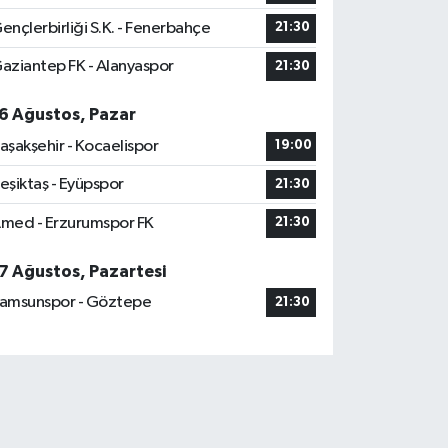
ençlerbirliği S.K. - Fenerbahçe
21:30
aziantep FK - Alanyaspor
21:30
6 Ağustos, Pazar
aşakşehir - Kocaelispor
19:00
eşiktaş - Eyüpspor
21:30
med - Erzurumspor FK
21:30
7 Ağustos, Pazartesi
amsunspor - Göztepe
21:30