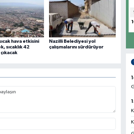
1
ıcak hava etkisini
Nazilli Belediyesi yol
, sıcaklık 42
çalışmalarını sürdürüyor
çıkacak
1
G
1
K
K
G