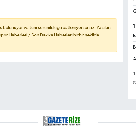
G
1
ş bulunuyor ve tüm sorumluluğu üstleniyorsunuz. Yazılan
or Haberleri / Son Dakika Haberleri hiçbir şekilde
B
B
A
1
S