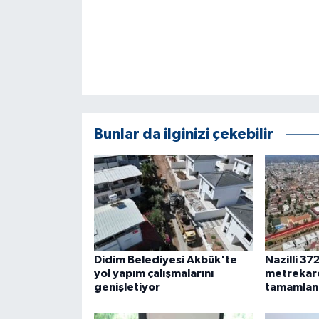
KÜLTÜR SANAT
MAGAZİN
Otomobil
POLİTİKA
Bunlar da ilginizi çekebilir
Sağlık
SİYASET
SPOR HABERLERİ
TEKNOLOJİ
Didim Belediyesi Akbük'te
Nazilli 37
yol yapım çalışmalarını
metrekarel
genişletiyor
tamamlan
Turizm