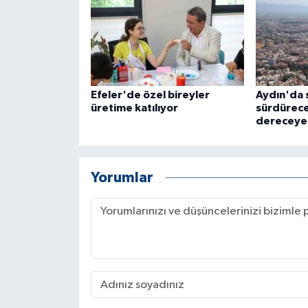
ÜLKE GÜNDEMİ
YAŞAM
YEREL
Efeler'de özel bireyler
Aydın'da s
üretime katılıyor
sürdürecek
Yerel Haberler
dereceye 
Yorumlar