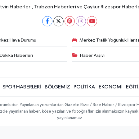
rtvin Haberleri, Trabzon Haberleri ve Çaykur Rizespor Haberl
rkez Hava Durumu
Merkez Trafik Yoğunluk Harita
Dakika Haberleri
Haber Arşivi
SPOR HABERLERİ
BÖLGEMİZ
POLİTİKA
EKONOMİ
EĞİT
 sorumludur. Yayınlanan yorumlardan Gazete Rize / Rize Haber / Rizespor H
temizde yayınlanan haber, köşe yazıları ve fotoğraflar izin alınmaksızın kayn
yayınlanamaz