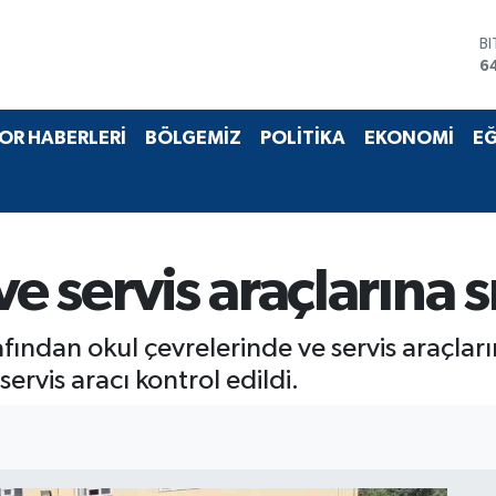
B
6
D
4
E
OR HABERLERİ
BÖLGEMİZ
POLİTİKA
EKONOMİ
EĞ
5
S
6
G
6
B
ve servis araçlarına 
1
fından okul çevrelerinde ve servis araçlar
ervis aracı kontrol edildi.