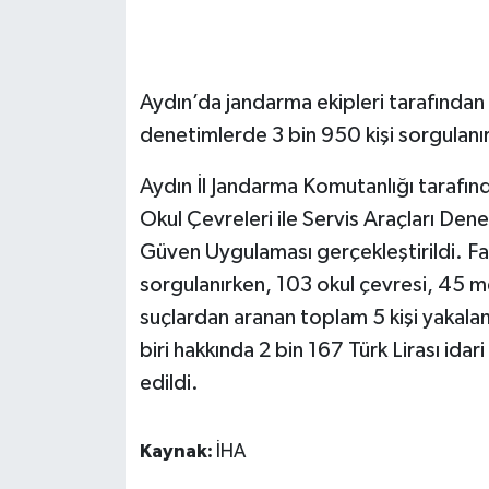
GENEL
Aydın’da jandarma ekipleri tarafından 
GÜNDEM
denetimlerde 3 bin 950 kişi sorgulanırk
Güvenlik
Aydın İl Jandarma Komutanlığı tarafı
HABERDE İNSAN
Okul Çevreleri ile Servis Araçları Dene
Güven Uygulaması gerçekleştirildi. Fa
İNSAN
sorgulanırken, 103 okul çevresi, 45 met
suçlardan aranan toplam 5 kişi yakalan
İş Dünyası
biri hakkında 2 bin 167 Türk Lirası ida
edildi.
Jandarma
Kadın
Kaynak:
İHA