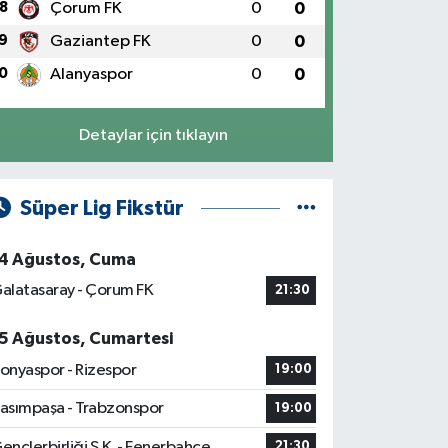
8
Çorum FK
0
0
9
Gaziantep FK
0
0
0
Alanyaspor
0
0
Detaylar için tıklayın
Süper Lig Fikstür
4 Ağustos, Cuma
alatasaray - Çorum FK
21:30
5 Ağustos, Cumartesi
onyaspor - Rizespor
19:00
asımpaşa - Trabzonspor
19:00
ençlerbirliği S.K. - Fenerbahçe
21:30