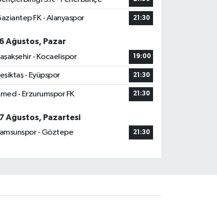
aziantep FK - Alanyaspor
21:30
6 Ağustos, Pazar
aşakşehir - Kocaelispor
19:00
eşiktaş - Eyüpspor
21:30
med - Erzurumspor FK
21:30
7 Ağustos, Pazartesi
amsunspor - Göztepe
21:30