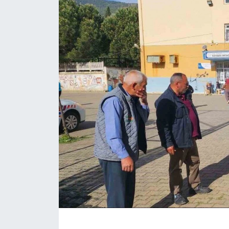
ÇEVRE
Dış Haberler
Dünya
EĞİTİM
EKONOMİ
English News
Finans
Flaş Haber
Gayrimenkul