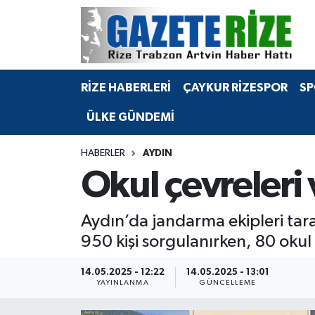
BÖLGEMİZ
Merkez Nöbetçi Eczaneler
RİZE HABERLERİ
ÇAYKUR RİZESPOR
SP
SPOR
Merkez Hava Durumu
ÜLKE GÜNDEMİ
Asayiş
Merkez Trafik Yoğunluk Haritası
HABERLER
AYDIN
Rize Jandarma Komutanlığı
Süper Lig Puan Durumu ve Fikstür
Okul çevreleri 
Bilim Teknoloji
Tüm Manşetler
Aydın’da jandarma ekipleri tara
Bölge
Son Dakika Haberleri
950 kişi sorgulanırken, 80 okul s
Advertising news
Haber Arşivi
14.05.2025 - 12:22
14.05.2025 - 13:01
YAYINLANMA
GÜNCELLEME
Canlı Maç