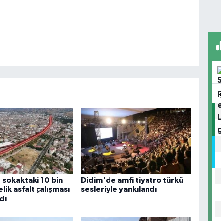
2 sokaktaki 10 bin
Didim'de amfi tiyatro türkü
ik asfalt çalışması
sesleriyle yankılandı
dı