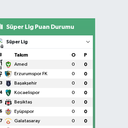
Süper Lig Puan Durumu
Süper Lig
#
Takım
O
P
1
Amed
0
0
2
Erzurumspor FK
0
0
3
Başakşehir
0
0
4
Kocaelispor
0
0
5
Beşiktaş
0
0
6
Eyüpspor
0
0
7
Galatasaray
0
0