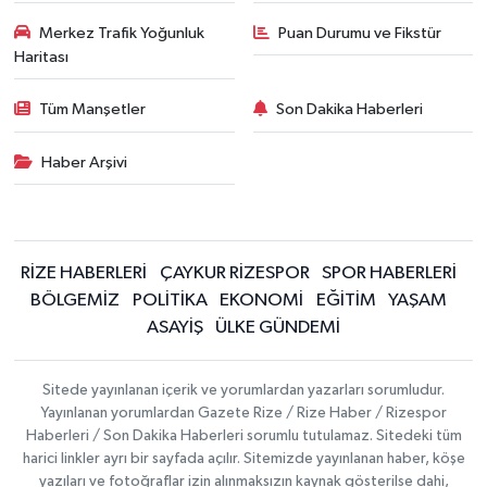
Merkez Trafik Yoğunluk
Puan Durumu ve Fikstür
Haritası
Tüm Manşetler
Son Dakika Haberleri
Haber Arşivi
RİZE HABERLERİ
ÇAYKUR RİZESPOR
SPOR HABERLERİ
BÖLGEMİZ
POLİTİKA
EKONOMİ
EĞİTİM
YAŞAM
ASAYİŞ
ÜLKE GÜNDEMİ
Sitede yayınlanan içerik ve yorumlardan yazarları sorumludur.
Yayınlanan yorumlardan Gazete Rize / Rize Haber / Rizespor
Haberleri / Son Dakika Haberleri sorumlu tutulamaz. Sitedeki tüm
harici linkler ayrı bir sayfada açılır. Sitemizde yayınlanan haber, köşe
yazıları ve fotoğraflar izin alınmaksızın kaynak gösterilse dahi,