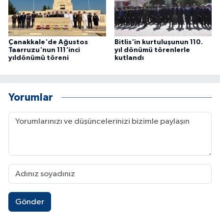
Çanakkale'de Ağustos
Bitlis'in kurtuluşunun 110.
Taarruzu'nun 111'inci
yıl dönümü törenlerle
yıldönümü töreni
kutlandı
Yorumlar
Gönder