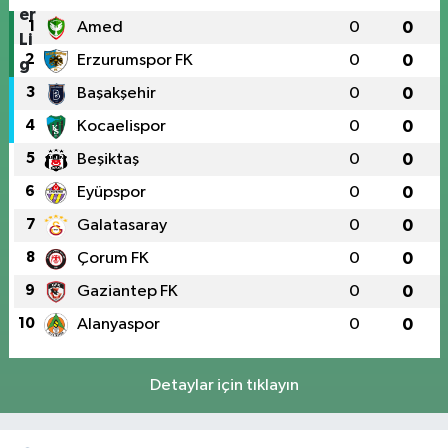
1
Amed
0
0
2
Erzurumspor FK
0
0
3
Başakşehir
0
0
4
Kocaelispor
0
0
5
Beşiktaş
0
0
6
Eyüpspor
0
0
7
Galatasaray
0
0
8
Çorum FK
0
0
9
Gaziantep FK
0
0
10
Alanyaspor
0
0
Detaylar için tıklayın