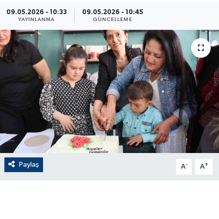
09.05.2026 - 10:33
09.05.2026 - 10:45
ÇEVRE
YAYINLANMA
GÜNCELLEME
Dış Haberler
Dünya
EĞİTİM
EKONOMİ
English News
Paylaş
-
+
Finans
A
A
Flaş Haber
Gayrimenkul