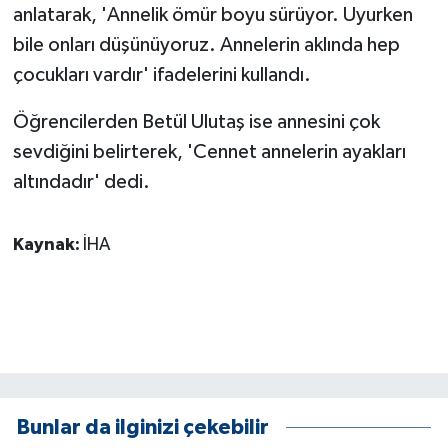
anlatarak, 'Annelik ömür boyu sürüyor. Uyurken
ÜLKE GÜNDEMİ
bile onları düşünüyoruz. Annelerin aklında hep
YAŞAM
çocukları vardır' ifadelerini kullandı.
YEREL
Öğrencilerden Betül Ulutaş ise annesini çok
sevdiğini belirterek, 'Cennet annelerin ayakları
Yerel Haberler
altındadır' dedi.
Kaynak:
İHA
Bunlar da ilginizi çekebilir