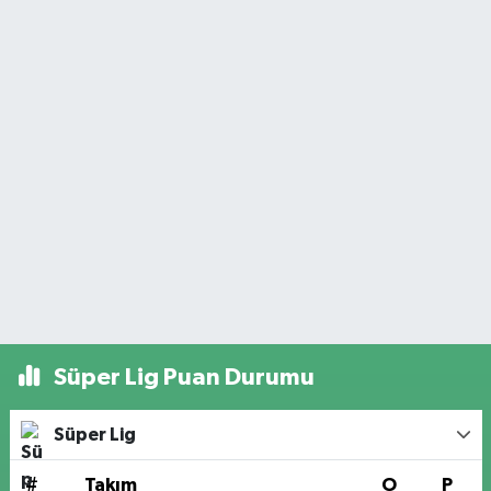
Süper Lig Puan Durumu
Süper Lig
#
Takım
O
P