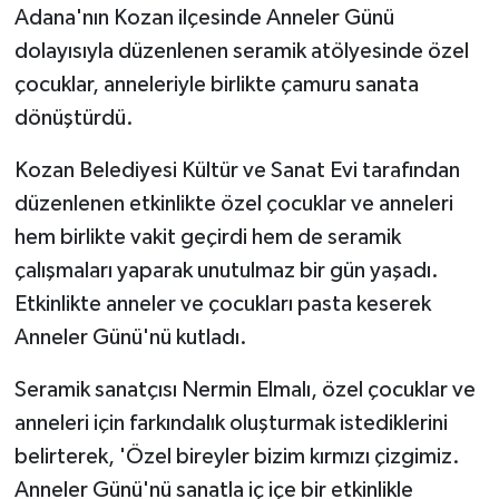
Adana'nın Kozan ilçesinde Anneler Günü
dolayısıyla düzenlenen seramik atölyesinde özel
GENEL
çocuklar, anneleriyle birlikte çamuru sanata
GÜNDEM
dönüştürdü.
Güvenlik
Kozan Belediyesi Kültür ve Sanat Evi tarafından
düzenlenen etkinlikte özel çocuklar ve anneleri
HABERDE İNSAN
hem birlikte vakit geçirdi hem de seramik
çalışmaları yaparak unutulmaz bir gün yaşadı.
İNSAN
Etkinlikte anneler ve çocukları pasta keserek
Anneler Günü'nü kutladı.
İş Dünyası
Seramik sanatçısı Nermin Elmalı, özel çocuklar ve
Jandarma
anneleri için farkındalık oluşturmak istediklerini
Kadın
belirterek, 'Özel bireyler bizim kırmızı çizgimiz.
Anneler Günü'nü sanatla iç içe bir etkinlikle