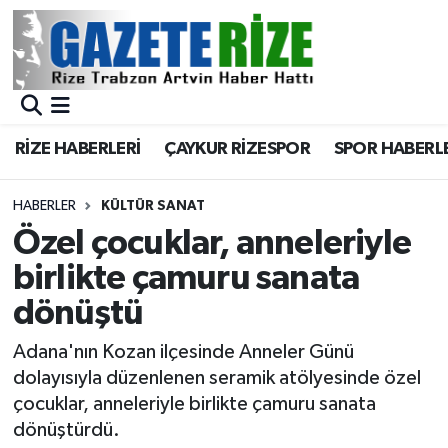
BÖLGEMİZ
Merkez Nöbetçi Eczaneler
SPOR
Merkez Hava Durumu
RİZE HABERLERİ
ÇAYKUR RİZESPOR
SPOR HABERL
Asayiş
Merkez Trafik Yoğunluk Haritası
HABERLER
KÜLTÜR SANAT
Rize Jandarma Komutanlığı
Süper Lig Puan Durumu ve Fikstür
Özel çocuklar, anneleriyle
birlikte çamuru sanata
Bilim Teknoloji
Tüm Manşetler
dönüştü
Bölge
Son Dakika Haberleri
Adana'nın Kozan ilçesinde Anneler Günü
dolayısıyla düzenlenen seramik atölyesinde özel
Advertising news
Haber Arşivi
çocuklar, anneleriyle birlikte çamuru sanata
dönüştürdü.
Canlı Maç