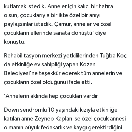
KÜLTÜR SANAT
kutlamak istedik. Anneler için kalıcı bir hatıra
olsun, çocuklarıyla birlikte özel bir anıyı
MAGAZİN
paylaşsınlar istedik. Çamur, anneler ve özel
Otomobil
çocukların ellerinde sanata dönüştü' diye
konuştu.
POLİTİKA
Rehabilitasyon merkezi yetkililerinden Tuğba Koç
Sağlık
da etkinliğe ev sahipliği yapan Kozan
Belediyesi'ne teşekkür ederek tüm annelerin ve
SİYASET
çocukların özel olduğunu ifade etti.
SPOR HABERLERİ
'Annelerin aklında hep çocukları vardır'
TEKNOLOJİ
Down sendromlu 10 yaşındaki kızıyla etkinliğe
katılan anne Zeynep Kaplan ise özel çocuk annesi
Turizm
olmanın büyük fedakarlık ve kaygı gerektirdiğini