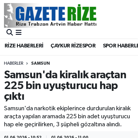
BÖLGEMİZ
Merkez Nöbetçi Eczaneler
SPOR
Merkez Hava Durumu
RİZE HABERLERİ
ÇAYKUR RİZESPOR
SPOR HABERL
Asayiş
Merkez Trafik Yoğunluk Haritası
HABERLER
SAMSUN
Rize Jandarma Komutanlığı
Süper Lig Puan Durumu ve Fikstür
Samsun'da kiralık araçtan
225 bin uyuşturucu hap
Bilim Teknoloji
Tüm Manşetler
çıktı
Bölge
Son Dakika Haberleri
Samsun'da narkotik ekiplerince durdurulan kiralık
araçta yapılan aramada 225 bin adet uyuşturucu
Advertising news
Haber Arşivi
hap ele geçirilirken, 3 şüpheli gözaltına alındı.
Canlı Maç
01.06.2026 - 10:52
01.06.2026 - 11:00