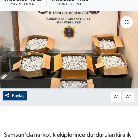
YAYINLANMA
GÜNCELLEME
ÇEVRE
Dış Haberler
Dünya
EĞİTİM
EKONOMİ
English News
Paylaş
-
+
A
A
Finans
Flaş Haber
Samsun'da narkotik ekiplerince durdurulan kiralık
Gayrimenkul