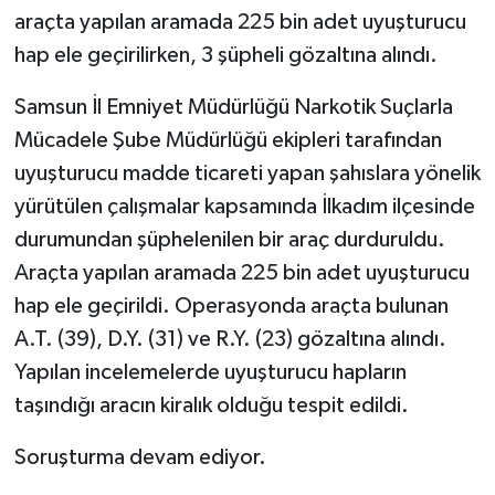
araçta yapılan aramada 225 bin adet uyuşturucu
GENEL
hap ele geçirilirken, 3 şüpheli gözaltına alındı.
Samsun İl Emniyet Müdürlüğü Narkotik Suçlarla
GÜNDEM
Mücadele Şube Müdürlüğü ekipleri tarafından
Güvenlik
uyuşturucu madde ticareti yapan şahıslara yönelik
yürütülen çalışmalar kapsamında İlkadım ilçesinde
HABERDE İNSAN
durumundan şüphelenilen bir araç durduruldu.
Araçta yapılan aramada 225 bin adet uyuşturucu
İNSAN
hap ele geçirildi. Operasyonda araçta bulunan
İş Dünyası
A.T. (39), D.Y. (31) ve R.Y. (23) gözaltına alındı.
Yapılan incelemelerde uyuşturucu hapların
Jandarma
taşındığı aracın kiralık olduğu tespit edildi.
Kadın
Soruşturma devam ediyor.