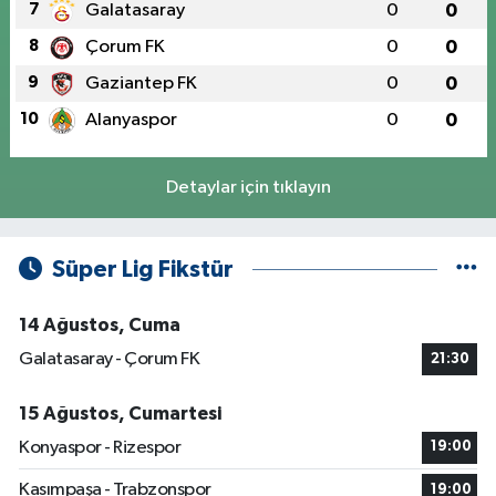
7
Galatasaray
0
0
8
Çorum FK
0
0
9
Gaziantep FK
0
0
10
Alanyaspor
0
0
Detaylar için tıklayın
Süper Lig Fikstür
14 Ağustos, Cuma
Galatasaray - Çorum FK
21:30
15 Ağustos, Cumartesi
Konyaspor - Rizespor
19:00
Kasımpaşa - Trabzonspor
19:00