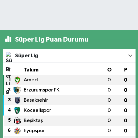
Süper Lig Puan Durumu
Süper Lig
#
Takım
O
P
1
Amed
0
0
2
Erzurumspor FK
0
0
3
Başakşehir
0
0
4
Kocaelispor
0
0
5
Beşiktaş
0
0
6
Eyüpspor
0
0