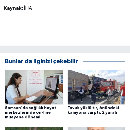
KÜLTÜR SANAT
Kaynak:
İHA
MAGAZİN
Otomobil
POLİTİKA
Bunlar da ilginizi çekebilir
Sağlık
SİYASET
SPOR HABERLERİ
TEKNOLOJİ
Samsun'da sağlıklı hayat
Tavuk yüklü tır, önündeki
merkezlerinde on-line
kamyona çarptı: 2 yaralı
muayene dönemi
Turizm