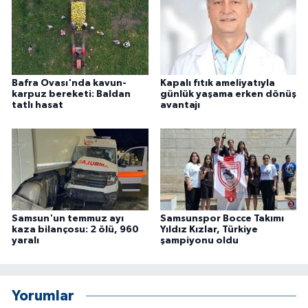
ÜLKE GÜNDEMİ
YAŞAM
YEREL
Bafra Ovası'nda kavun-
Kapalı fıtık ameliyatıyla
karpuz bereketi: Baldan
günlük yaşama erken dönüş
tatlı hasat
avantajı
Yerel Haberler
Samsun'un temmuz ayı
Samsunspor Bocce Takımı
kaza bilançosu: 2 ölü, 960
Yıldız Kızlar, Türkiye
yaralı
şampiyonu oldu
Yorumlar