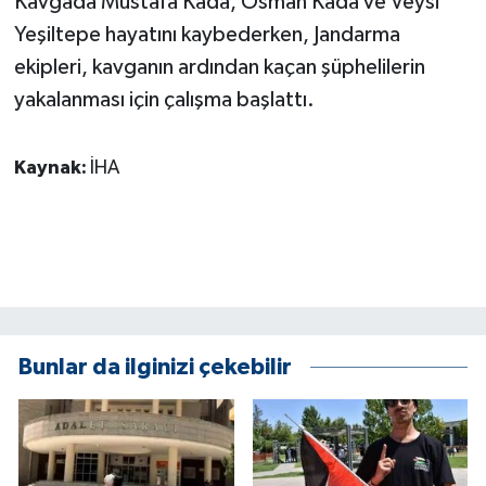
Kavgada Mustafa Kada, Osman Kada ve Veysi
Yeşiltepe hayatını kaybederken, Jandarma
GENEL
ekipleri, kavganın ardından kaçan şüphelilerin
yakalanması için çalışma başlattı.
GÜNDEM
Güvenlik
Kaynak:
İHA
HABERDE İNSAN
İNSAN
İş Dünyası
Bunlar da ilginizi çekebilir
Jandarma
Kadın