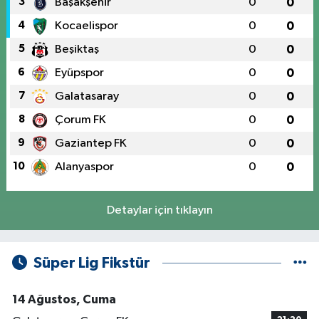
3
Başakşehir
0
0
4
Kocaelispor
0
0
5
Beşiktaş
0
0
6
Eyüpspor
0
0
7
Galatasaray
0
0
8
Çorum FK
0
0
9
Gaziantep FK
0
0
10
Alanyaspor
0
0
Detaylar için tıklayın
Süper Lig Fikstür
14 Ağustos, Cuma