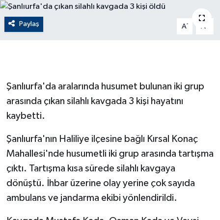
ÇEVRE
Paylaş
-
+
A
A
Dış Haberler
Dünya
Şanlıurfa'da aralarında husumet bulunan iki grup
EĞİTİM
arasında çıkan silahlı kavgada 3 kişi hayatını
kaybetti.
EKONOMİ
Şanlıurfa'nın Haliliye ilçesine bağlı Kırsal Konaç
English News
Mahallesi'nde husumetli iki grup arasında tartışma
Finans
çıktı. Tartışma kısa sürede silahlı kavgaya
dönüştü. İhbar üzerine olay yerine çok sayıda
Flaş Haber
ambulans ve jandarma ekibi yönlendirildi.
Gayrimenkul