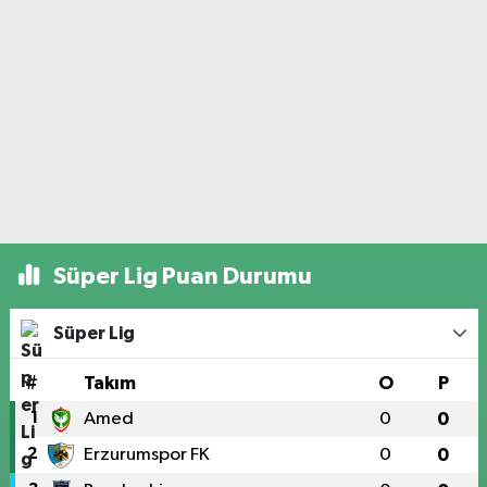
Süper Lig Puan Durumu
Süper Lig
#
Takım
O
P
1
Amed
0
0
2
Erzurumspor FK
0
0