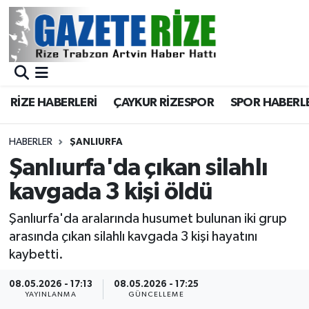
BÖLGEMİZ
Merkez Nöbetçi Eczaneler
SPOR
Merkez Hava Durumu
RİZE HABERLERİ
ÇAYKUR RİZESPOR
SPOR HABERL
Asayiş
Merkez Trafik Yoğunluk Haritası
HABERLER
ŞANLIURFA
Rize Jandarma Komutanlığı
Süper Lig Puan Durumu ve Fikstür
Şanlıurfa'da çıkan silahlı
kavgada 3 kişi öldü
Bilim Teknoloji
Tüm Manşetler
Şanlıurfa'da aralarında husumet bulunan iki grup
Bölge
Son Dakika Haberleri
arasında çıkan silahlı kavgada 3 kişi hayatını
kaybetti.
Advertising news
Haber Arşivi
08.05.2026 - 17:13
08.05.2026 - 17:25
YAYINLANMA
GÜNCELLEME
Canlı Maç