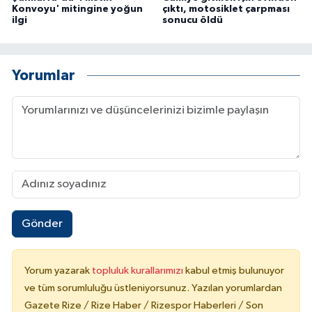
Konvoyu' mitingine yoğun
çıktı, motosiklet çarpması
ÜLKE GÜNDEMİ
ilgi
sonucu öldü
YAŞAM
Yorumlar
YEREL
Yerel Haberler
Gönder
Yorum yazarak
topluluk kurallarımızı
kabul etmiş bulunuyor
ve tüm sorumluluğu üstleniyorsunuz. Yazılan yorumlardan
Gazete Rize / Rize Haber / Rizespor Haberleri / Son