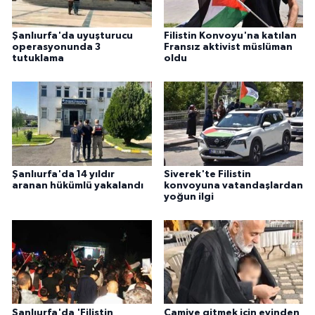
KÜLTÜR SANAT
Şanlıurfa'da uyuşturucu
Filistin Konvoyu'na katılan
MAGAZİN
operasyonunda 3
Fransız aktivist müslüman
tutuklama
oldu
Otomobil
POLİTİKA
Sağlık
Şanlıurfa'da 14 yıldır
Siverek'te Filistin
SİYASET
aranan hükümlü yakalandı
konvoyuna vatandaşlardan
yoğun ilgi
SPOR HABERLERİ
TEKNOLOJİ
Turizm
Şanlıurfa'da 'Filistin
Camiye gitmek için evinden