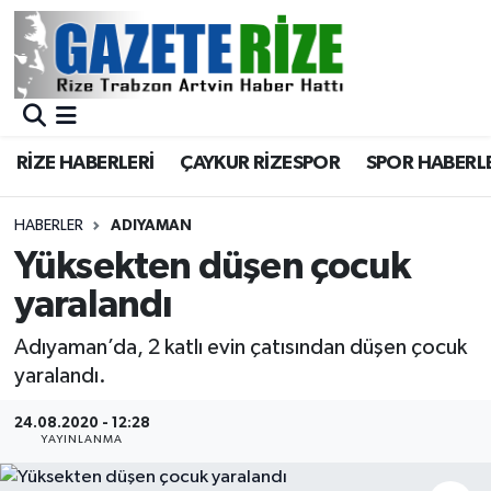
BÖLGEMİZ
Merkez Nöbetçi Eczaneler
SPOR
Merkez Hava Durumu
RİZE HABERLERİ
ÇAYKUR RİZESPOR
SPOR HABERL
Asayiş
Merkez Trafik Yoğunluk Haritası
HABERLER
ADIYAMAN
Rize Jandarma Komutanlığı
Süper Lig Puan Durumu ve Fikstür
Yüksekten düşen çocuk
yaralandı
Bilim Teknoloji
Tüm Manşetler
Adıyaman’da, 2 katlı evin çatısından düşen çocuk
Bölge
Son Dakika Haberleri
yaralandı.
Advertising news
Haber Arşivi
24.08.2020 - 12:28
YAYINLANMA
Canlı Maç