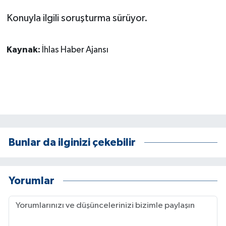
Konuyla ilgili soruşturma sürüyor.
GENEL
GÜNDEM
Kaynak:
İhlas Haber Ajansı
Güvenlik
HABERDE İNSAN
İNSAN
Bunlar da ilginizi çekebilir
İş Dünyası
Jandarma
Yorumlar
Kadın