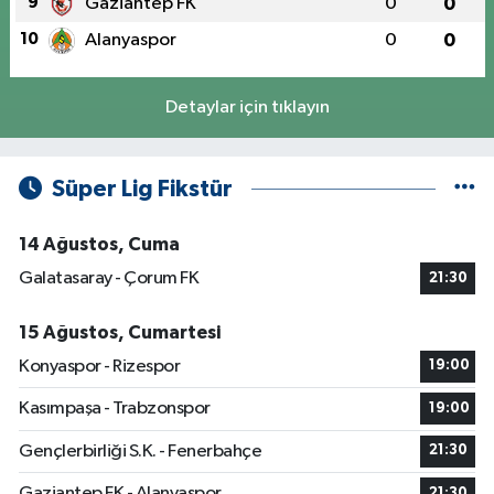
9
Gaziantep FK
0
0
10
Alanyaspor
0
0
Detaylar için tıklayın
Süper Lig Fikstür
14 Ağustos, Cuma
Galatasaray - Çorum FK
21:30
15 Ağustos, Cumartesi
Konyaspor - Rizespor
19:00
Kasımpaşa - Trabzonspor
19:00
Gençlerbirliği S.K. - Fenerbahçe
21:30
Gaziantep FK - Alanyaspor
21:30