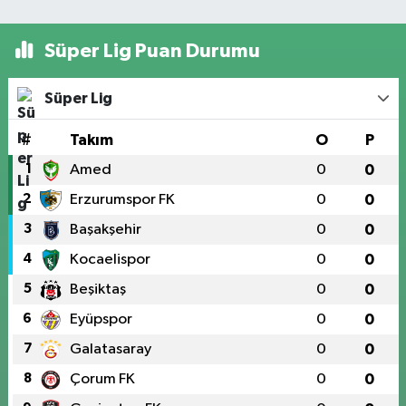
Süper Lig Puan Durumu
Süper Lig
#
Takım
O
P
1
Amed
0
0
2
Erzurumspor FK
0
0
3
Başakşehir
0
0
4
Kocaelispor
0
0
5
Beşiktaş
0
0
6
Eyüpspor
0
0
7
Galatasaray
0
0
8
Çorum FK
0
0