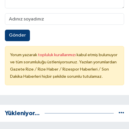
KÜLTÜR SANAT
MAGAZİN
Otomobil
Gönder
POLİTİKA
Yorum yazarak
topluluk kurallarımızı
kabul etmiş bulunuyor
Sağlık
ve tüm sorumluluğu üstleniyorsunuz. Yazılan yorumlardan
Gazete Rize / Rize Haber / Rizespor Haberleri / Son
SİYASET
Dakika Haberleri hiçbir şekilde sorumlu tutulamaz.
SPOR HABERLERİ
TEKNOLOJİ
Yükleniyor...
Turizm