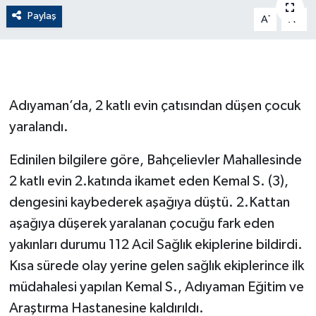
Paylaş
-
+
A
A
ÇEVRE
Dış Haberler
Dünya
Adıyaman’da, 2 katlı evin çatısından düşen çocuk
yaralandı.
EĞİTİM
Edinilen bilgilere göre, Bahçelievler Mahallesinde
EKONOMİ
2 katlı evin 2.katında ikamet eden Kemal S. (3),
dengesini kaybederek aşağıya düştü. 2.Kattan
English News
aşağıya düşerek yaralanan çocuğu fark eden
Finans
yakınları durumu 112 Acil Sağlık ekiplerine bildirdi.
Kısa sürede olay yerine gelen sağlık ekiplerince ilk
Flaş Haber
müdahalesi yapılan Kemal S., Adıyaman Eğitim ve
Araştırma Hastanesine kaldırıldı.
Gayrimenkul