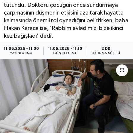
tutundu. Doktoru çocuğun önce sundurmaya
ÇEVRE
çarpmasının düşmenin etkisini azaltarak hayatta
kalmasında önemli rol oynadığını belirtirken, baba
Dış Haberler
Hakan Karaca ise, 'Rabbim evladımızı bize ikinci
kez bağışladı' dedi.
Dünya
11.06.2026 - 11:00
11.06.2026 - 11:10
2 DK
YAYINLANMA
GÜNCELLEME
OKUNMA SÜRESI
EĞİTİM
EKONOMİ
English News
Finans
Flaş Haber
Gayrimenkul