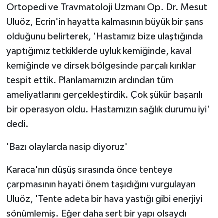
Ortopedi ve Travmatoloji Uzmanı Op. Dr. Mesut
ÜLKE GÜNDEMİ
Uluöz, Ecrin'in hayatta kalmasının büyük bir şans
YAŞAM
olduğunu belirterek, 'Hastamız bize ulaştığında
yaptığımız tetkiklerde uyluk kemiğinde, kaval
YEREL
kemiğinde ve dirsek bölgesinde parçalı kırıklar
tespit ettik. Planlamamızın ardından tüm
Yerel Haberler
ameliyatlarını gerçekleştirdik. Çok şükür başarılı
bir operasyon oldu. Hastamızın sağlık durumu iyi'
dedi.
'Bazı olaylarda nasip diyoruz'
Karaca'nın düşüş sırasında önce tenteye
çarpmasının hayati önem taşıdığını vurgulayan
Uluöz, 'Tente adeta bir hava yastığı gibi enerjiyi
sönümlemiş. Eğer daha sert bir yapı olsaydı