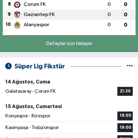
8
Çorum FK
0
0
9
Gaziantep FK
0
0
10
Alanyaspor
0
0
Detaylar için tıklayın
Süper Lig Fikstür
14 Ağustos, Cuma
Galatasaray - Çorum FK
21:30
15 Ağustos, Cumartesi
Konyaspor - Rizespor
19:00
Kasımpaşa - Trabzonspor
19:00