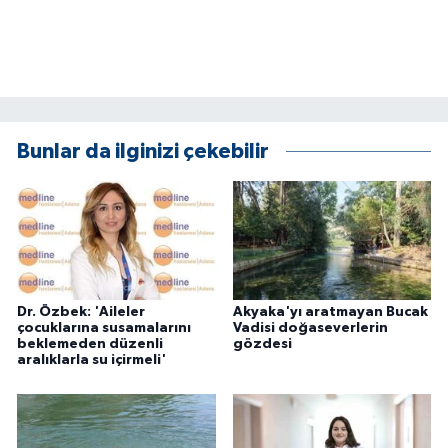
Bunlar da ilginizi çekebilir
Dr. Özbek: 'Aileler
Akyaka'yı aratmayan Bucak
çocuklarına susamalarını
Vadisi doğaseverlerin
beklemeden düzenli
gözdesi
aralıklarla su içirmeli'