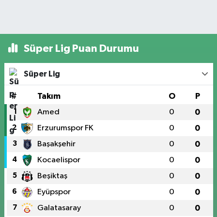
Süper Lig Puan Durumu
Süper Lig
#
Takım
O
P
1
Amed
0
0
2
Erzurumspor FK
0
0
3
Başakşehir
0
0
4
Kocaelispor
0
0
5
Beşiktaş
0
0
6
Eyüpspor
0
0
7
Galatasaray
0
0