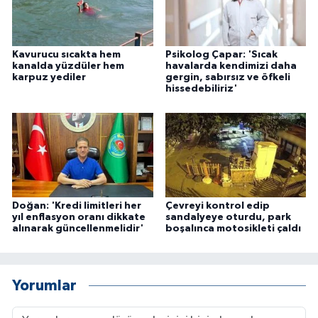
Kavurucu sıcakta hem
Psikolog Çapar: 'Sıcak
kanalda yüzdüler hem
havalarda kendimizi daha
karpuz yediler
gergin, sabırsız ve öfkeli
hissedebiliriz'
Doğan: 'Kredi limitleri her
Çevreyi kontrol edip
yıl enflasyon oranı dikkate
sandalyeye oturdu, park
alınarak güncellenmelidir'
boşalınca motosikleti çaldı
Yorumlar