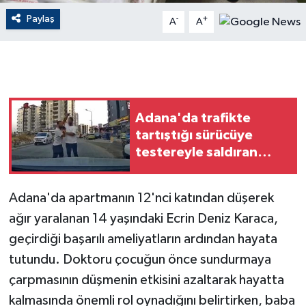
Paylaş
-
+
A
A
GENEL
GÜNDEM
Güvenlik
Adana'da trafikte
tartıştığı sürücüye
HABERDE İNSAN
testereyle saldıran
şahıs kamerada
İNSAN
Adana'da apartmanın 12'nci katından düşerek
İş Dünyası
ağır yaralanan 14 yaşındaki Ecrin Deniz Karaca,
geçirdiği başarılı ameliyatların ardından hayata
Jandarma
tutundu. Doktoru çocuğun önce sundurmaya
Kadın
çarpmasının düşmenin etkisini azaltarak hayatta
kalmasında önemli rol oynadığını belirtirken, baba