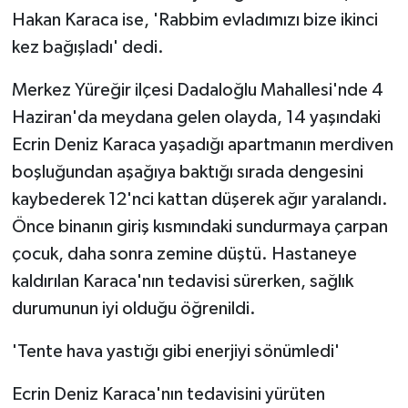
KÜLTÜR SANAT
Hakan Karaca ise, 'Rabbim evladımızı bize ikinci
kez bağışladı' dedi.
MAGAZİN
Merkez Yüreğir ilçesi Dadaloğlu Mahallesi'nde 4
Otomobil
Haziran'da meydana gelen olayda, 14 yaşındaki
Ecrin Deniz Karaca yaşadığı apartmanın merdiven
POLİTİKA
boşluğundan aşağıya baktığı sırada dengesini
Sağlık
kaybederek 12'nci kattan düşerek ağır yaralandı.
Önce binanın giriş kısmındaki sundurmaya çarpan
SİYASET
çocuk, daha sonra zemine düştü. Hastaneye
kaldırılan Karaca'nın tedavisi sürerken, sağlık
SPOR HABERLERİ
durumunun iyi olduğu öğrenildi.
TEKNOLOJİ
'Tente hava yastığı gibi enerjiyi sönümledi'
Turizm
Ecrin Deniz Karaca'nın tedavisini yürüten