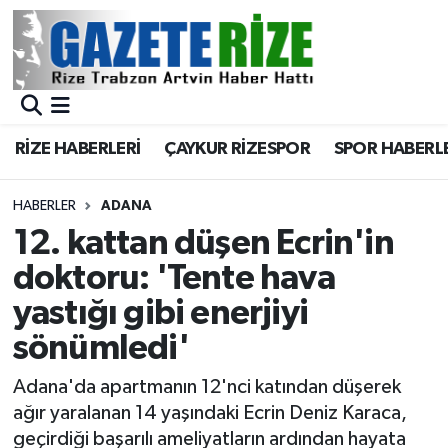
BÖLGEMİZ
Merkez Nöbetçi Eczaneler
SPOR
Merkez Hava Durumu
RİZE HABERLERİ
ÇAYKUR RİZESPOR
SPOR HABERL
Asayiş
Merkez Trafik Yoğunluk Haritası
HABERLER
ADANA
Rize Jandarma Komutanlığı
Süper Lig Puan Durumu ve Fikstür
12. kattan düşen Ecrin'in
doktoru: 'Tente hava
Bilim Teknoloji
Tüm Manşetler
yastığı gibi enerjiyi
Bölge
Son Dakika Haberleri
sönümledi'
Advertising news
Haber Arşivi
Adana'da apartmanın 12'nci katından düşerek
ağır yaralanan 14 yaşındaki Ecrin Deniz Karaca,
Canlı Maç
geçirdiği başarılı ameliyatların ardından hayata