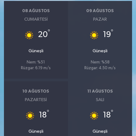
KÜLTÜR SANAT
08 AĞUSTOS
09 AĞUSTOS
MAGAZİN
CUMARTESI
PAZAR
°
°
Otomobil
20
19
POLİTİKA
Güneşli
Güneşli
Nem: %51
Nem: %58
Sağlık
Rüzgar: 6.19 m/s
Rüzgar: 4.50 m/s
SİYASET
10 AĞUSTOS
11 AĞUSTOS
SPOR HABERLERİ
PAZARTESI
SALI
TEKNOLOJİ
°
°
18
18
Turizm
Güneşli
Güneşli