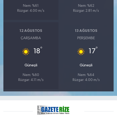
ÜLKE GÜNDEMİ
Nem: %61
Nem: %62
Rüzgar: 4.00 m/s
Rüzgar: 2.81 m/s
YAŞAM
YEREL
12 AĞUSTOS
13 AĞUSTOS
ÇARŞAMBA
PERŞEMBE
Yerel Haberler
°
°
18
17
Güneşli
Güneşli
Nem: %60
Nem: %64
Rüzgar: 4.11 m/s
Rüzgar: 4.00 m/s