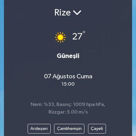
ÇEVRE
Rize
Dış Haberler
°
27
Dünya
Güneşli
EĞİTİM
EKONOMİ
07 Ağustos Cuma
15:00
English News
Finans
Nem: %33, Basınç: 1009 hpa hPa,
Rüzgar: 5.00 m/s
Flaş Haber
Ardeşen
Çamlıhemşin
Çayeli
Gayrimenkul