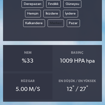
Derepazarı
Fındıklı
Güneysu
GENEL
Hemşin
İkizdere
İyidere
GÜNDEM
Kalkandere
Merkez
Pazar
Güvenlik
HABERDE İNSAN
NEM
BASINÇ
İNSAN
%33
1009 HPA
hpa
İş Dünyası
RÜZGAR
EN DÜŞÜK / EN YÜKSEK
Jandarma
°
°
5.00 M/S
12
/ 27
Kadın