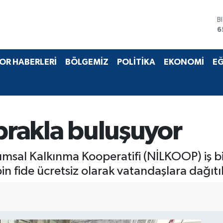
B
6
D
4
E
5
OR HABERLERİ
BÖLGEMİZ
POLİTİKA
EKONOMİ
EĞ
S
6
G
6
B
1
oprakla buluşuyor
rımsal Kalkınma Kooperatifi (NİLKOOP) iş bi
bin fide ücretsiz olarak vatandaşlara dağıtıl