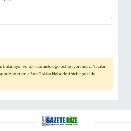
ş bulunuyor ve tüm sorumluluğu üstleniyorsunuz. Yazılan
or Haberleri / Son Dakika Haberleri hiçbir şekilde