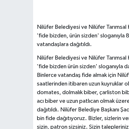
GENEL
Nilüfer Belediyesi ve Nilüfer Tarımsal
GÜNDEM
'fide bizden, ürün sizden' sloganıyla 8
Güvenlik
vatandaşlara dağıtıldı.
HABERDE İNSAN
Nilüfer Belediyesi ve Nilüfer Tarımsal
'fide bizden ürün sizden' sloganıyla da
İNSAN
Binlerce vatandaş fide almak için Nilü
saatlerinden itibaren uzun kuyruklar ol
İş Dünyası
domates, dolmalık biber, çarliston biber
acı biber ve uzun patlıcan olmak üzere 
Jandarma
dağıtıldı. Nilüfer Belediye Başkanı Şa
Kadın
bin fide dağıtıyoruz. Bizler, sizlerin v
sizin, patron sizsiniz. Sizin taleplerin