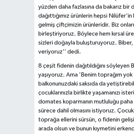
KÜLTÜR SANAT
yüzden daha fazlasına da bakarız bir 
dağıttığımız ürünlerin hepsi Nilüfer'in 
MAGAZİN
gelmiş çiftçimizin ürünleridir. Biz onlar
Otomobil
birleştiriyoruz. Böylece hem kırsal ür
sizleri doğayla buluşturuyoruz. Biber
POLİTİKA
veriyoruz'' dedi.
Sağlık
8 çeşit fidenin dağıtıldığını söyley
yaşıyoruz. Ama 'Benim toprağım yok k
SİYASET
balkonunuzdaki saksıda da yetiştirebili
çocuklarınızla birlikte yaşamanızı ister
SPOR HABERLERİ
domates koparmanın mutluluğu paha biç
TEKNOLOJİ
sürece dahil olmasını istiyoruz. Çocuk
toprağa ellerini sürsün, o fidenin gelişi
Turizm
arada olsun ve bunun kıymetini erken