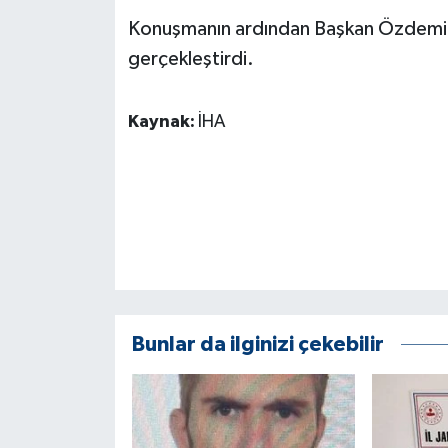
ÜLKE GÜNDEMİ
Konuşmanın ardından Başkan Özdemir'
gerçekleştirdi.
YAŞAM
YEREL
Kaynak:
İHA
Yerel Haberler
Bunlar da ilginizi çekebilir