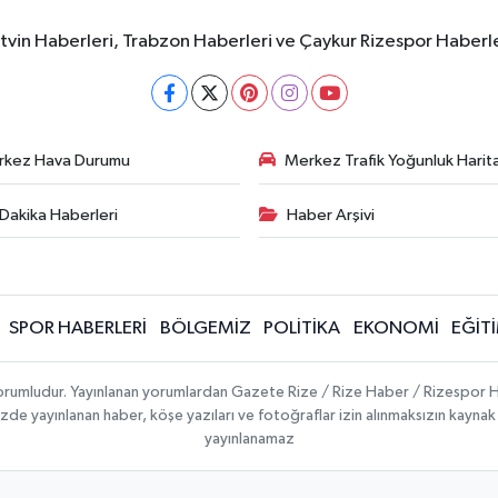
rtvin Haberleri, Trabzon Haberleri ve Çaykur Rizespor Haberl
rkez Hava Durumu
Merkez Trafik Yoğunluk Harita
Dakika Haberleri
Haber Arşivi
SPOR HABERLERİ
BÖLGEMİZ
POLİTİKA
EKONOMİ
EĞİT
 sorumludur. Yayınlanan yorumlardan Gazete Rize / Rize Haber / Rizespor H
temizde yayınlanan haber, köşe yazıları ve fotoğraflar izin alınmaksızın kayn
yayınlanamaz