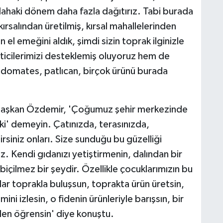
dahaki dönem daha fazla dağıtırız. Tabi burada
kırsalından üretilmiş, kırsal mahallelerinden
ın el emeğini aldık, şimdi sizin toprak ilginizle
eticilerimizi desteklemiş oluyoruz hem de
, domates, patlıcan, birçok ürünü burada
en Başkan Özdemir, 'Çoğumuz şehir merkezinde
i' demeyin. Çatınızda, terasınızda,
rsiniz onları. Size sunduğu bu güzelliği
iz. Kendi gıdanızı yetiştirmenin, dalından bir
ilmez bir şeydir. Özellikle çocuklarımızın bu
lar toprakla buluşsun, toprakta ürün üretsin,
mini izlesin, o fidenin ürünleriyle barışsın, bir
den öğrensin' diye konuştu.