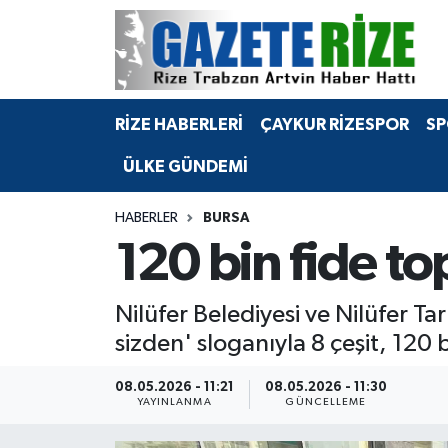
BÖLGEMİZ
Merkez Nöbetçi Eczaneler
RİZE HABERLERİ
ÇAYKUR RİZESPOR
SP
SPOR
Merkez Hava Durumu
ÜLKE GÜNDEMİ
Asayiş
Merkez Trafik Yoğunluk Haritası
HABERLER
BURSA
Rize Jandarma Komutanlığı
Süper Lig Puan Durumu ve Fikstür
120 bin fide t
Bilim Teknoloji
Tüm Manşetler
Nilüfer Belediyesi ve Nilüfer Ta
Bölge
Son Dakika Haberleri
sizden' sloganıyla 8 çeşit, 120 
Advertising news
Haber Arşivi
08.05.2026 - 11:21
08.05.2026 - 11:30
YAYINLANMA
GÜNCELLEME
Canlı Maç