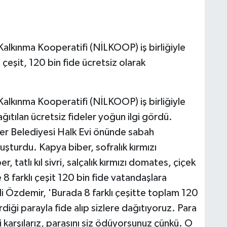
 Kalkınma Kooperatifi (NİLKOOP) iş birliğiyle
 çeşit, 120 bin fide ücretsiz olarak
 Kalkınma Kooperatifi (NİLKOOP) iş birliğiyle
ğıtılan ücretsiz fideler yoğun ilgi gördü.
fer Belediyesi Halk Evi önünde sabah
uşturdu. Kapya biber, sofralık kırmızı
, tatlı kıl sivri, salçalık kırmızı domates, çiçek
8 farklı çeşit 120 bin fide vatandaşlara
di Özdemir, 'Burada 8 farklı çeşitte toplam 120
erdiği parayla fide alıp sizlere dağıtıyoruz. Para
izi karşılarız, parasını siz ödüyorsunuz çünkü. O