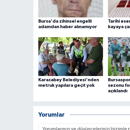
Bursa'da zihinsel engelli
Tarihi ese
adamdan haber alınamıyor
kayaya ça
Karacabey Belediyesi'nden
Bursaspo
metruk yapılara geçit yok
sezonu fo
açıklandı
Yorumlar