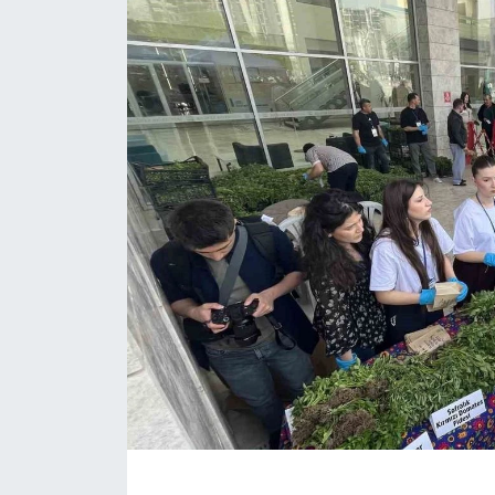
ÇEVRE
Dış Haberler
Dünya
EĞİTİM
EKONOMİ
English News
Finans
Flaş Haber
Gayrimenkul