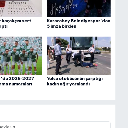
r kaçakçısı sert
Karacabey Belediyespor'dan
rptı
5 imza birden
r'da 2026-2027
Yolcu otobüsünün çarptığı
rma numaraları
kadın ağır yaralandı