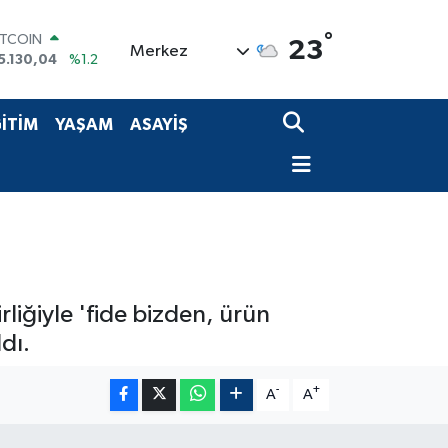
ITCOIN
5.130,04
%1.2
°
23
Merkez
OLAR
7,7106
%0.17
URO
5,1652
%0.27
İTİM
YAŞAM
ASAYİŞ
TERLİN
4,4046
%0.35
RAM ALTIN
648.99
%2.59
İST100
3.773
%-19
rliğiyle 'fide bizden, ürün
dı.
-
+
A
A