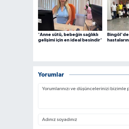
'Anne sütü, bebeğin sağlıklı
Bingöl'de
gelişimi için en ideal besindir'
hastaların
Yorumlar