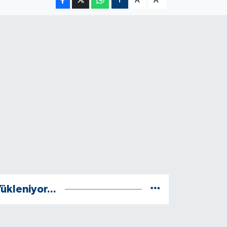
A
A
ükleniyor...