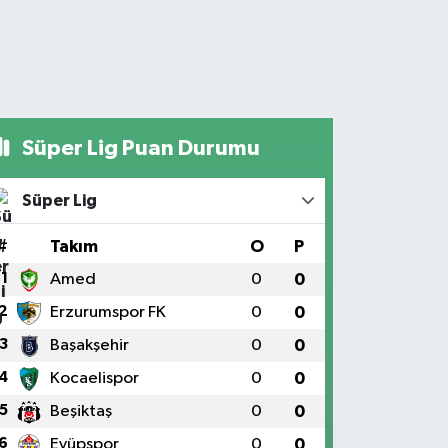
Süper Lig Puan Durumu
Süper Lig
#
Takım
O
P
1
Amed
0
0
2
Erzurumspor FK
0
0
3
Başakşehir
0
0
4
Kocaelispor
0
0
5
Beşiktaş
0
0
6
Eyüpspor
0
0