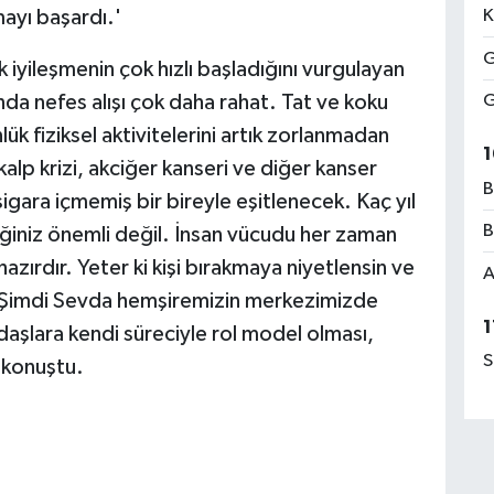
mayı başardı.'
K
G
k iyileşmenin çok hızlı başladığını vurgulayan
a nefes alışı çok daha rahat. Tat ve koku
G
k fiziksel aktivitelerini artık zorlanmadan
1
alp krizi, akciğer kanseri ve diğer kanser
B
sigara içmemiş bir bireyle eşitlenecek. Kaç yıl
B
iğiniz önemli değil. İnsan vücudu her zaman
ırdır. Yeter ki kişi bırakmaya niyetlensin ve
A
 Şimdi Sevda hemşiremizin merkezimizde
1
daşlara kendi süreciyle rol model olması,
S
e konuştu.