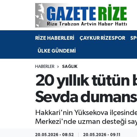
BÖLGEMİZ
Merkez Nöbetçi Eczaneler
RİZE HABERLERİ
ÇAYKUR RİZESPOR
SP
SPOR
Merkez Hava Durumu
ÜLKE GÜNDEMİ
Asayiş
Merkez Trafik Yoğunluk Haritası
HABERLER
SAĞLIK
Rize Jandarma Komutanlığı
Süper Lig Puan Durumu ve Fikstür
20 yıllık tütün
Bilim Teknoloji
Tüm Manşetler
Sevda dumansı
Bölge
Son Dakika Haberleri
Hakkari'nin Yüksekova ilçesinde
Advertising news
Haber Arşivi
Merkezi'nde uzman desteği sayes
Canlı Maç
20.05.2026 - 08:52
20.05.2026 - 09:11