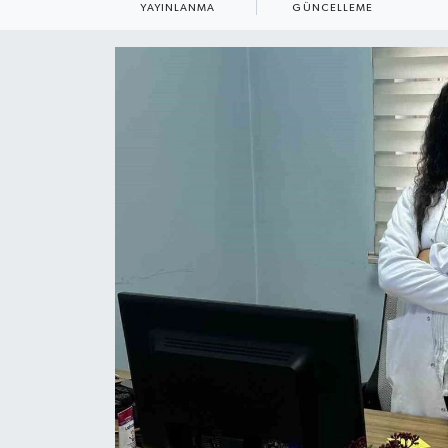
YAYINLANMA
GÜNCELLEME
ÇEVRE
Dış Haberler
Dünya
EĞİTİM
EKONOMİ
English News
Finans
Flaş Haber
Gayrimenkul