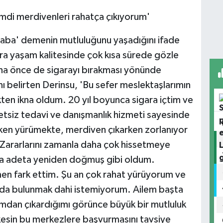
mdi merdivenleri rahatça çıkıyorum'
rhaba' demenin mutluluğunu yaşadığını ifade
nra yaşam kalitesinde çok kısa sürede gözle
aha önce de sigarayı bırakması yönünde
nı belirten Derinsu, 'Bu sefer meslektaşlarımın
ten ikna oldum. 20 yıl boyunca sigara içtim ve
tsiz tedavi ve danışmanlık hizmeti sayesinde
ırken yürümekte, merdiven çıkarken zorlanıyor
Zararlarını zamanla daha çok hissetmeye
nra adeta yeniden doğmuş gibi oldum.
men fark ettim. Şu an çok rahat yürüyorum ve
larda bulunmak dahi istemiyorum. Ailem başta
dan çıkardığımı görünce büyük bir mutluluk
rkesin bu merkezlere başvurmasını tavsiye