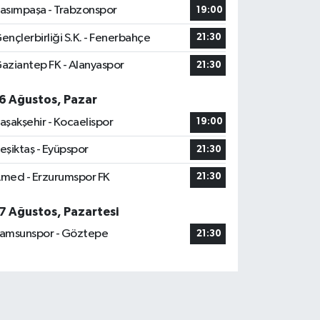
asımpaşa - Trabzonspor
19:00
ençlerbirliği S.K. - Fenerbahçe
21:30
aziantep FK - Alanyaspor
21:30
6 Ağustos, Pazar
aşakşehir - Kocaelispor
19:00
eşiktaş - Eyüpspor
21:30
med - Erzurumspor FK
21:30
7 Ağustos, Pazartesi
amsunspor - Göztepe
21:30