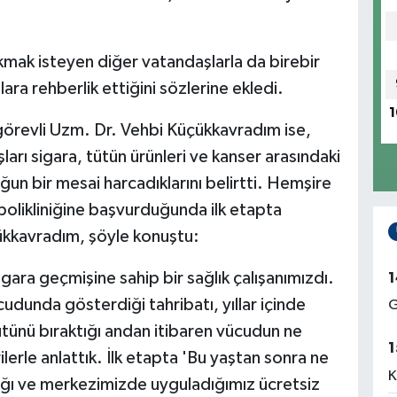
rakmak isteyen diğer vatandaşlarla da birebir
lara rehberlik ettiğini sözlerine ekledi.
1
örevli Uzm. Dr. Vehbi Küçükkavradım ise,
arı sigara, tütün ürünleri ve kanser arasındaki
oğun bir mesai harcadıklarını belirtti. Hemşire
olikliniğine başvurduğunda ilk etapta
ükkavradım, şöyle konuştu:
igara geçmişine sahip bir sağlık çalışanımızdı.
1
dunda gösterdiği tahribatı, yıllar içinde
G
tütünü bıraktığı andan itibaren vücudun ne
1
ilerle anlattık. İlk etapta 'Bu yaştan sonra ne
K
lığı ve merkezimizde uyguladığımız ücretsiz