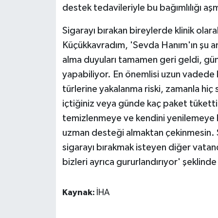
destek tedavileriyle bu bağımlılığı aş
Sigarayı bırakan bireylerde klinik olara
Küçükkavradım, 'Sevda Hanım'ın şu and
alma duyuları tamamen geri geldi, günlü
yapabiliyor. En önemlisi uzun vadede k
türlerine yakalanma riski, zamanla hiç 
içtiğiniz veya günde kaç paket tükett
temizlenmeye ve kendini yenilemeye haz
uzman desteği almaktan çekinmesin.
sigarayı bırakmak isteyen diğer vatan
bizleri ayrıca gururlandırıyor' şeklind
Kaynak:
İHA