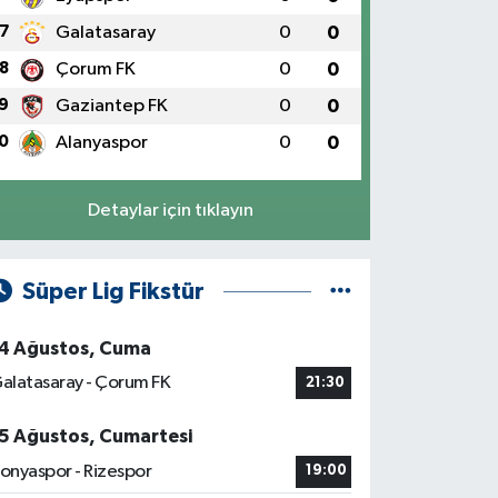
7
Galatasaray
0
0
8
Çorum FK
0
0
9
Gaziantep FK
0
0
0
Alanyaspor
0
0
Detaylar için tıklayın
Süper Lig Fikstür
4 Ağustos, Cuma
alatasaray - Çorum FK
21:30
5 Ağustos, Cumartesi
onyaspor - Rizespor
19:00