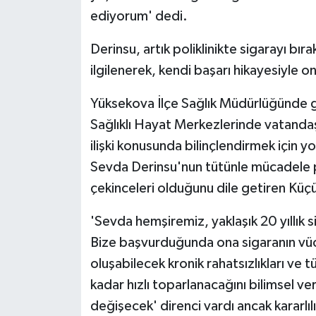
ÜLKE GÜNDEMİ
ediyorum' dedi.
YAŞAM
Derinsu, artık poliklinikte sigarayı bı
ilgilenerek, kendi başarı hikayesiyle on
YEREL
Yüksekova İlçe Sağlık Müdürlüğünde g
Yerel Haberler
Sağlıklı Hayat Merkezlerinde vatandaşl
ilişki konusunda bilinçlendirmek için y
Sevda Derinsu'nun tütünle mücadele p
çekinceleri olduğunu dile getiren Küç
'Sevda hemşiremiz, yaklaşık 20 yıllık s
Bize başvurduğunda ona sigaranın vücu
oluşabilecek kronik rahatsızlıkları ve 
kadar hızlı toparlanacağını bilimsel ver
değişecek' direnci vardı ancak kararlı