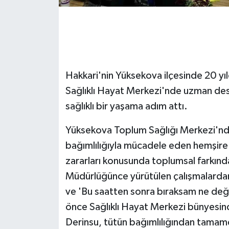
GENEL
GÜNDEM
Hakkari'nin Yüksekova ilçesinde 20 yıl
Güvenlik
Sağlıklı Hayat Merkezi'nde uzman des
HABERDE İNSAN
sağlıklı bir yaşama adım attı.
İNSAN
Yüksekova Toplum Sağlığı Merkezi'nde
bağımlılığıyla mücadele eden hemşire 
İş Dünyası
zararları konusunda toplumsal farkında
Müdürlüğünce yürütülen çalışmalardan 
Jandarma
ve 'Bu saatten sonra bıraksam ne değ
Kadın
önce Sağlıklı Hayat Merkezi bünyesind
Derinsu, tütün bağımlılığından tamame