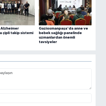
 Alzheimer
Gaziosmanpaşa'da anne ve
a çipli takip sistemi
bebek sağlığı panelinde
uzmanlardan önemli
tavsiyeler