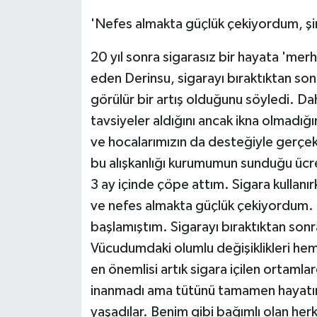
KÜLTÜR SANAT
'Nefes almakta güçlük çekiyordum, şi
MAGAZİN
20 yıl sonra sigarasız bir hayata 'me
Otomobil
eden Derinsu, sigarayı bıraktıktan so
görülür bir artış olduğunu söyledi. D
POLİTİKA
tavsiyeler aldığını ancak ikna olmadığı
ve hocalarımızın da desteğiyle gerçek
Sağlık
bu alışkanlığı kurumumun sunduğu ücre
3 ay içinde çöpe attım. Sigara kullan
SİYASET
ve nefes almakta güçlük çekiyordum. 
SPOR HABERLERİ
başlamıştım. Sigarayı bıraktıktan so
Vücudumdaki olumlu değişiklikleri he
TEKNOLOJİ
en önemlisi artık sigara içilen ortam
inanmadı ama tütünü tamamen hayatım
Turizm
yaşadılar. Benim gibi bağımlı olan he