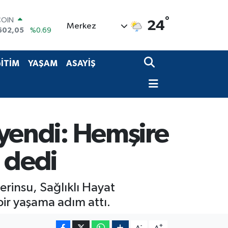
°
LAR
24
Merkez
6006
%0.06
RO
0250
%0.02
RLİN
İTİM
YAŞAM
ASAYİŞ
2398
%0.2
M ALTIN
3.94
%0.32
T100
768
%48
COIN
a yendi: Hemşire
602,05
%0.69
 dedi
erinsu, Sağlıklı Hayat
bir yaşama adım attı.
-
+