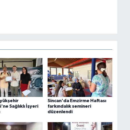
yükşehir
Sincan'da Emzirme Haftası
'ne Sağlıklı İşyeri
farkındalık semineri
ı
düzenlendi