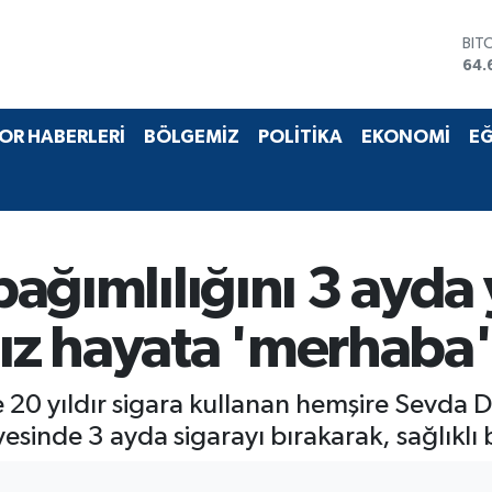
DO
47,
EU
55,
STE
OR HABERLERİ
BÖLGEMİZ
POLİTİKA
EKONOMİ
EĞ
64,
GRA
651
BİS
13.
BIT
 bağımlılığını 3 ayd
64.
z hayata 'merhaba'
 20 yıldır sigara kullanan hemşire Sevda D
inde 3 ayda sigarayı bırakarak, sağlıklı 