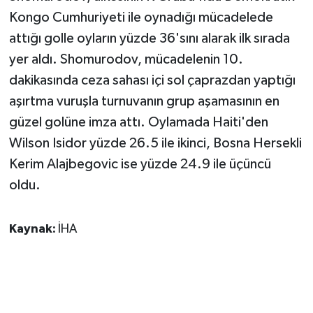
KÜLTÜR SANAT
Kongo Cumhuriyeti ile oynadığı mücadelede
attığı golle oyların yüzde 36'sını alarak ilk sırada
MAGAZİN
yer aldı. Shomurodov, mücadelenin 10.
Otomobil
dakikasında ceza sahası içi sol çaprazdan yaptığı
aşırtma vuruşla turnuvanın grup aşamasının en
POLİTİKA
güzel golüne imza attı. Oylamada Haiti'den
Wilson Isidor yüzde 26.5 ile ikinci, Bosna Hersekli
Sağlık
Kerim Alajbegovic ise yüzde 24.9 ile üçüncü
SİYASET
oldu.
SPOR HABERLERİ
Kaynak:
İHA
TEKNOLOJİ
Turizm