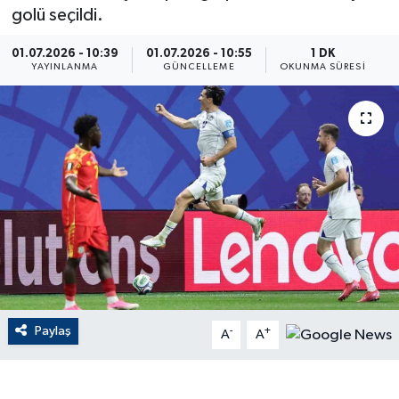
golü seçildi.
ÇEVRE
01.07.2026 - 10:39
01.07.2026 - 10:55
1 DK
YAYINLANMA
GÜNCELLEME
OKUNMA SÜRESI
Dış Haberler
Dünya
EĞİTİM
EKONOMİ
English News
Finans
Paylaş
-
+
A
A
Flaş Haber
Gayrimenkul