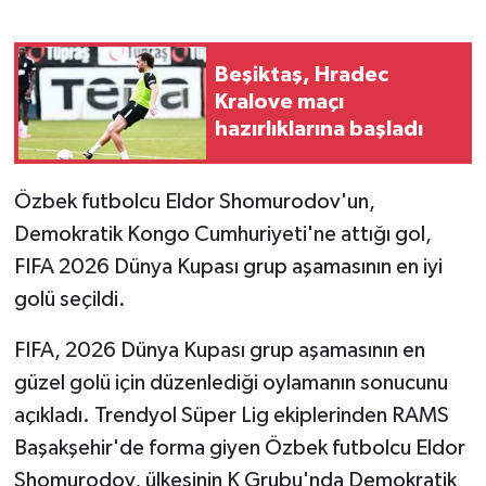
GENEL
Beşiktaş, Hradec
Kralove maçı
GÜNDEM
hazırlıklarına başladı
Güvenlik
Özbek futbolcu Eldor Shomurodov'un,
HABERDE İNSAN
Demokratik Kongo Cumhuriyeti'ne attığı gol,
FIFA 2026 Dünya Kupası grup aşamasının en iyi
İNSAN
golü seçildi.
İş Dünyası
FIFA, 2026 Dünya Kupası grup aşamasının en
güzel golü için düzenlediği oylamanın sonucunu
Jandarma
açıkladı. Trendyol Süper Lig ekiplerinden RAMS
Kadın
Başakşehir'de forma giyen Özbek futbolcu Eldor
Shomurodov, ülkesinin K Grubu'nda Demokratik