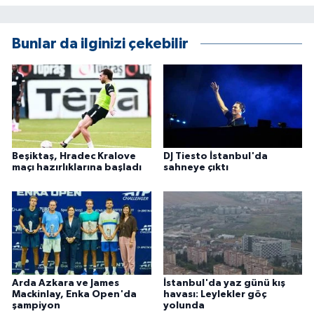
ÜLKE GÜNDEMİ
Bunlar da ilginizi çekebilir
YAŞAM
YEREL
Yerel Haberler
Beşiktaş, Hradec Kralove
DJ Tiesto İstanbul'da
maçı hazırlıklarına başladı
sahneye çıktı
Arda Azkara ve James
İstanbul'da yaz günü kış
Mackinlay, Enka Open'da
havası: Leylekler göç
şampiyon
yolunda