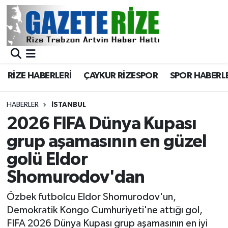
BÖLGEMİZ
Merkez Nöbetçi Eczaneler
SPOR
Merkez Hava Durumu
RİZE HABERLERİ
ÇAYKUR RİZESPOR
SPOR HABERL
Asayiş
Merkez Trafik Yoğunluk Haritası
HABERLER
İSTANBUL
Rize Jandarma Komutanlığı
Süper Lig Puan Durumu ve Fikstür
2026 FIFA Dünya Kupası
grup aşamasının en güzel
Bilim Teknoloji
Tüm Manşetler
golü Eldor
Bölge
Son Dakika Haberleri
Shomurodov'dan
Advertising news
Haber Arşivi
Özbek futbolcu Eldor Shomurodov'un,
Demokratik Kongo Cumhuriyeti'ne attığı gol,
Canlı Maç
FIFA 2026 Dünya Kupası grup aşamasının en iyi