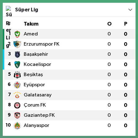
Süper Lig
#
Takım
O
P
1
Amed
0
0
2
Erzurumspor FK
0
0
3
Başakşehir
0
0
4
Kocaelispor
0
0
5
Beşiktaş
0
0
6
Eyüpspor
0
0
7
Galatasaray
0
0
8
Çorum FK
0
0
9
Gaziantep FK
0
0
10
Alanyaspor
0
0