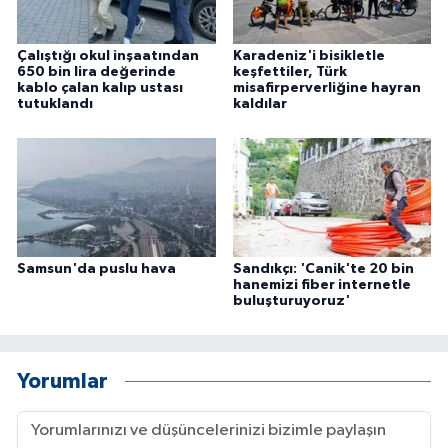
Çalıştığı okul inşaatından
Karadeniz'i bisikletle
650 bin lira değerinde
keşfettiler, Türk
kablo çalan kalıp ustası
misafirperverliğine hayran
tutuklandı
kaldılar
Samsun'da puslu hava
Sandıkçı: 'Canik'te 20 bin
hanemizi fiber internetle
buluşturuyoruz'
Yorumlar