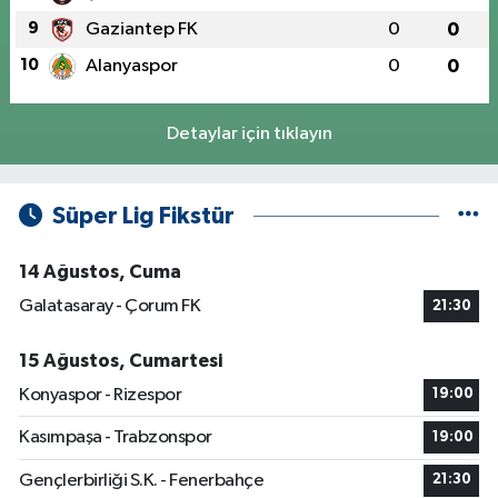
9
Gaziantep FK
0
0
10
Alanyaspor
0
0
Detaylar için tıklayın
Süper Lig Fikstür
14 Ağustos, Cuma
Galatasaray - Çorum FK
21:30
15 Ağustos, Cumartesi
Konyaspor - Rizespor
19:00
Kasımpaşa - Trabzonspor
19:00
Gençlerbirliği S.K. - Fenerbahçe
21:30