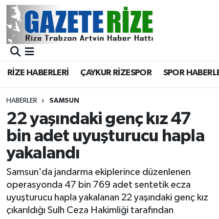
BÖLGEMİZ
Merkez Nöbetçi Eczaneler
SPOR
Merkez Hava Durumu
RİZE HABERLERİ
ÇAYKUR RİZESPOR
SPOR HABERL
Asayiş
Merkez Trafik Yoğunluk Haritası
HABERLER
SAMSUN
Rize Jandarma Komutanlığı
Süper Lig Puan Durumu ve Fikstür
22 yaşındaki genç kız 47
bin adet uyuşturucu hapla
Bilim Teknoloji
Tüm Manşetler
yakalandı
Bölge
Son Dakika Haberleri
Samsun'da jandarma ekiplerince düzenlenen
operasyonda 47 bin 769 adet sentetik ecza
Advertising news
Haber Arşivi
uyuşturucu hapla yakalanan 22 yaşındaki genç kız
çıkarıldığı Sulh Ceza Hakimliği tarafından
Canlı Maç