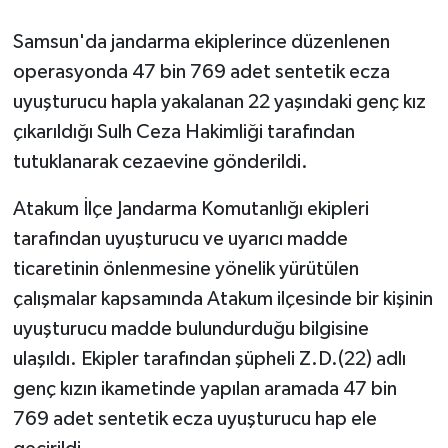
Samsun'da jandarma ekiplerince düzenlenen
GENEL
operasyonda 47 bin 769 adet sentetik ecza
GÜNDEM
uyuşturucu hapla yakalanan 22 yaşındaki genç kız
çıkarıldığı Sulh Ceza Hakimliği tarafından
Güvenlik
tutuklanarak cezaevine gönderildi.
HABERDE İNSAN
Atakum İlçe Jandarma Komutanlığı ekipleri
tarafından uyuşturucu ve uyarıcı madde
İNSAN
ticaretinin önlenmesine yönelik yürütülen
çalışmalar kapsamında Atakum ilçesinde bir kişinin
İş Dünyası
uyuşturucu madde bulundurduğu bilgisine
Jandarma
ulaşıldı. Ekipler tarafından şüpheli Z.D.(22) adlı
genç kızın ikametinde yapılan aramada 47 bin
Kadın
769 adet sentetik ecza uyuşturucu hap ele