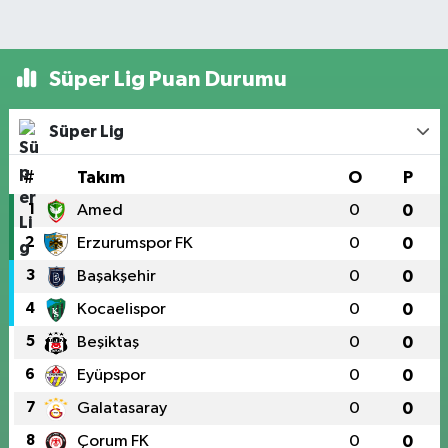
Süper Lig Puan Durumu
Süper Lig
#
Takım
O
P
1
Amed
0
0
2
Erzurumspor FK
0
0
3
Başakşehir
0
0
4
Kocaelispor
0
0
5
Beşiktaş
0
0
6
Eyüpspor
0
0
7
Galatasaray
0
0
8
Çorum FK
0
0