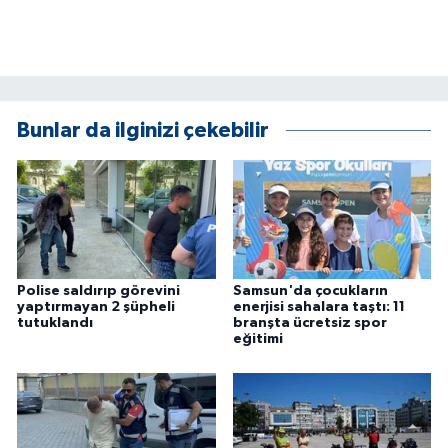
ÜLKE GÜNDEMİ
YAŞAM
YEREL
Bunlar da ilginizi çekebilir
Yerel Haberler
Polise saldırıp görevini
Samsun'da çocukların
yaptırmayan 2 şüpheli
enerjisi sahalara taştı: 11
tutuklandı
branşta ücretsiz spor
eğitimi