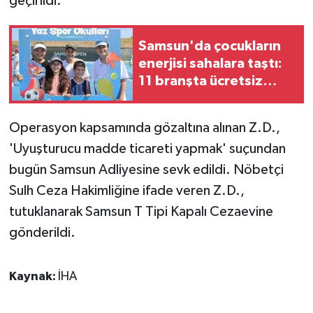
geçirildi.
KÜLTÜR SANAT
MAGAZİN
Samsun'da çocukların
enerjisi sahalara taştı:
Otomobil
11 branşta ücretsiz
spor eğitimi
POLİTİKA
Operasyon kapsamında gözaltına alınan Z.D.,
Sağlık
'Uyuşturucu madde ticareti yapmak' suçundan
bugün Samsun Adliyesine sevk edildi. Nöbetçi
SİYASET
Sulh Ceza Hakimliğine ifade veren Z.D.,
tutuklanarak Samsun T Tipi Kapalı Cezaevine
SPOR HABERLERİ
gönderildi.
TEKNOLOJİ
Kaynak:
İHA
Turizm