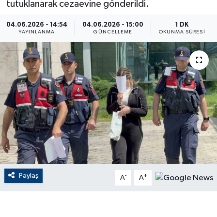
tutuklanarak cezaevine gönderildi.
ÇEVRE
04.06.2026 - 14:54
04.06.2026 - 15:00
1 DK
YAYINLANMA
GÜNCELLEME
OKUNMA SÜRESI
Dış Haberler
Dünya
EĞİTİM
EKONOMİ
English News
Finans
Paylaş
-
+
A
A
Flaş Haber
Gayrimenkul