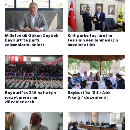
ÜLKE GÜNDEMİ
YAŞAM
YEREL
Milletvekili Gökan Zeybek
Kilit parke taşı üretim
Bayburt'ta parti
tesisinin yenilenmesi için
çalışmalarını anlattı
imzalar atıldı
Yerel Haberler
Bayburt'ta 246 hafız için
Bayburt'ta 'Sıfır Atık
icazet merasimi
Pikniği' düzenlendi
düzenlenecek