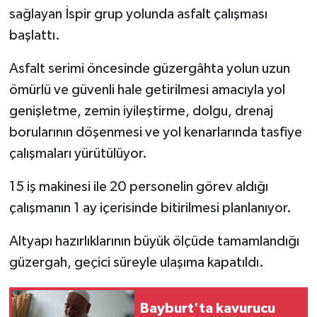
sağlayan İspir grup yolunda asfalt çalışması
GENEL
başlattı.
Asfalt serimi öncesinde güzergâhta yolun uzun
GÜNDEM
ömürlü ve güvenli hale getirilmesi amacıyla yol
Güvenlik
genişletme, zemin iyileştirme, dolgu, drenaj
borularının döşenmesi ve yol kenarlarında tasfiye
HABERDE İNSAN
çalışmaları yürütülüyor.
İNSAN
15 iş makinesi ile 20 personelin görev aldığı
çalışmanın 1 ay içerisinde bitirilmesi planlanıyor.
İş Dünyası
Altyapı hazırlıklarının büyük ölçüde tamamlandığı
Jandarma
güzergah, geçici süreyle ulaşıma kapatıldı.
Kadın
Bayburt'ta kavurucu