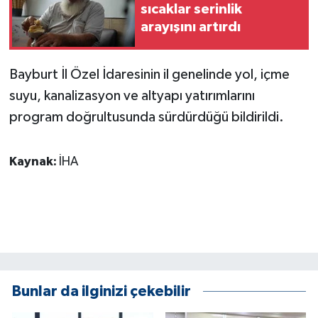
KÜLTÜR SANAT
sıcaklar serinlik
arayışını artırdı
MAGAZİN
Bayburt İl Özel İdaresinin il genelinde yol, içme
Otomobil
suyu, kanalizasyon ve altyapı yatırımlarını
POLİTİKA
program doğrultusunda sürdürdüğü bildirildi.
Sağlık
Kaynak:
İHA
SİYASET
SPOR HABERLERİ
TEKNOLOJİ
Bunlar da ilginizi çekebilir
Turizm