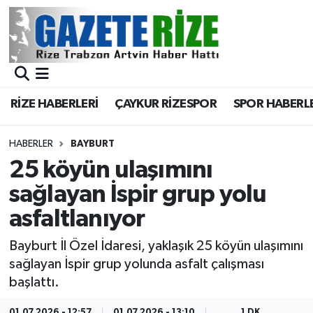
BÖLGEMİZ
Merkez Nöbetçi Eczaneler
SPOR
Merkez Hava Durumu
RİZE HABERLERİ
ÇAYKUR RİZESPOR
SPOR HABERL
Asayiş
Merkez Trafik Yoğunluk Haritası
HABERLER
BAYBURT
Rize Jandarma Komutanlığı
Süper Lig Puan Durumu ve Fikstür
25 köyün ulaşımını
sağlayan İspir grup yolu
Bilim Teknoloji
Tüm Manşetler
asfaltlanıyor
Bölge
Son Dakika Haberleri
Bayburt İl Özel İdaresi, yaklaşık 25 köyün ulaşımını
sağlayan İspir grup yolunda asfalt çalışması
Advertising news
Haber Arşivi
başlattı.
Canlı Maç
01.07.2026 - 12:57
01.07.2026 - 13:10
1 DK