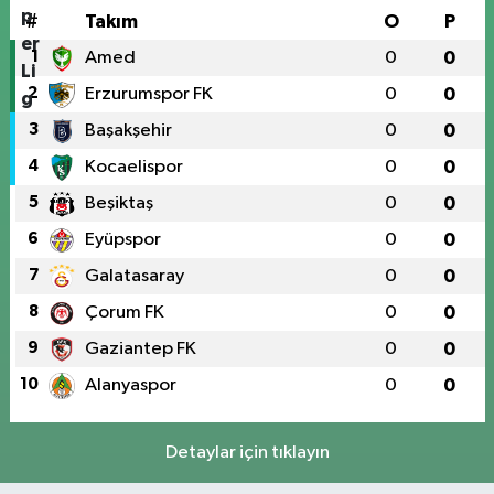
#
Takım
O
P
1
Amed
0
0
2
Erzurumspor FK
0
0
3
Başakşehir
0
0
4
Kocaelispor
0
0
5
Beşiktaş
0
0
6
Eyüpspor
0
0
7
Galatasaray
0
0
8
Çorum FK
0
0
9
Gaziantep FK
0
0
10
Alanyaspor
0
0
Detaylar için tıklayın