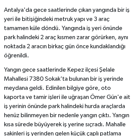
Antalya'da gece saatlerinde çıkan yangında bir iş
GENEL
yeri ile bitişiğindeki metruk yapı ve 3 araç
tamamen küle döndü. Yangında iş yeri önünde
GÜNDEM
park halindeki 2 araç kısmen zarar görürken, aynı
Güvenlik
noktada 2 aracın birkaç gün önce kundaklandığı
öğrenildi.
HABERDE İNSAN
Yangın gece saatlerinde Kepez ilçesi Şelale
İNSAN
Mahallesi 7380 Sokak'ta bulunan bir iş yerinde
meydana geldi. Edinilen bilgiye göre, oto
İş Dünyası
kaporta ve tamir işleri ile uğraşan Ömer Gün'e ait
iş yerinin önünde park halindeki hurda araçlarda
Jandarma
henüz bilinmeyen bir nedenle yangın çıktı. Yangın
Kadın
kısa sürede büyüyerek iş yerine sıçradı. Mahalle
sakinleri iş yerinden gelen küçük çaplı patlama