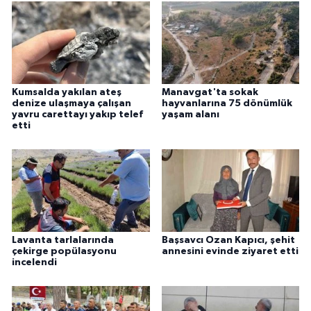
Kumsalda yakılan ateş
Manavgat'ta sokak
denize ulaşmaya çalışan
hayvanlarına 75 dönümlük
yavru carettayı yakıp telef
yaşam alanı
etti
Lavanta tarlalarında
Başsavcı Ozan Kapıcı, şehit
çekirge popülasyonu
annesini evinde ziyaret etti
incelendi