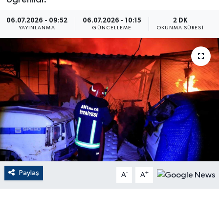
ÇEVRE
06.07.2026 - 09:52
06.07.2026 - 10:15
2 DK
YAYINLANMA
GÜNCELLEME
OKUNMA SÜRESI
Dış Haberler
Dünya
EĞİTİM
EKONOMİ
English News
Finans
Paylaş
-
+
A
A
Flaş Haber
Gayrimenkul