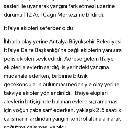
KÜLTÜR SANAT
sesleri ile uyanarak yangını fark etmesi üzerine
durumu 112 Acil Çağrı Merkezi'ne bildirdi.
MAGAZİN
İtfaiye ekipleri seferber oldu
Otomobil
İhbarla olay yerine Antalya Büyükşehir Belediyesi
POLİTİKA
İtfaiye Daire Başkanlığı'na bağlı ekiplerin yanı sıra
polis ekipleri sevk edildi. Adrese gelen itfaiye
Sağlık
ekipleri alevlerin sardığı iş yerindeki yangına
SİYASET
müdahale ederken, birbirine bitişik
gecekonduların bulunması nedeniyle olay yerine
SPOR HABERLERİ
takviye ekipler yönlendirildi. İtfaiye ekipleri
alevlerin bitişiğinde bulunan evlere sıçramaması
TEKNOLOJİ
için yoğun çaba sarf ederken, yaklaşık 2.5 saatlik
çalışmanın ardından yangın kontrol altına alınarak
Turizm
soğutma çalışması yapıldı.