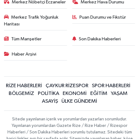
Merkez Nöbetçi Eczaneler
Merkez Hava Durumu
Merkez Trafik Yoğunluk
Puan Durumu ve Fikstür
Haritası
Tüm Manşetler
Son Dakika Haberleri
Haber Arşivi
RİZE HABERLERİ
ÇAYKUR RİZESPOR
SPOR HABERLERİ
BÖLGEMİZ
POLİTİKA
EKONOMİ
EĞİTİM
YAŞAM
ASAYİŞ
ÜLKE GÜNDEMİ
Sitede yayınlanan içerik ve yorumlardan yazarları sorumludur.
Yayınlanan yorumlardan Gazete Rize / Rize Haber / Rizespor
Haberleri / Son Dakika Haberleri sorumlu tutulamaz. Sitedeki tüm
harici linkler ayrı bir sayfada açılır. Sitemizde yayınlanan haber, köşe