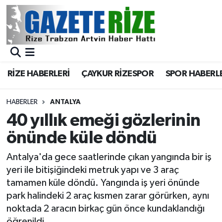
BÖLGEMİZ
Merkez Nöbetçi Eczaneler
SPOR
Merkez Hava Durumu
RİZE HABERLERİ
ÇAYKUR RİZESPOR
SPOR HABERL
Asayiş
Merkez Trafik Yoğunluk Haritası
HABERLER
ANTALYA
Rize Jandarma Komutanlığı
Süper Lig Puan Durumu ve Fikstür
40 yıllık emeği gözlerinin
önünde küle döndü
Bilim Teknoloji
Tüm Manşetler
Antalya'da gece saatlerinde çıkan yangında bir iş
Bölge
Son Dakika Haberleri
yeri ile bitişiğindeki metruk yapı ve 3 araç
tamamen küle döndü. Yangında iş yeri önünde
Advertising news
Haber Arşivi
park halindeki 2 araç kısmen zarar görürken, aynı
noktada 2 aracın birkaç gün önce kundaklandığı
Canlı Maç
öğrenildi.