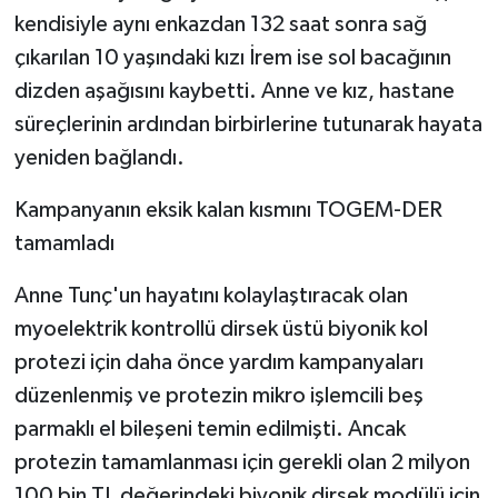
ÜLKE GÜNDEMİ
kendisiyle aynı enkazdan 132 saat sonra sağ
çıkarılan 10 yaşındaki kızı İrem ise sol bacağının
YAŞAM
dizden aşağısını kaybetti. Anne ve kız, hastane
süreçlerinin ardından birbirlerine tutunarak hayata
YEREL
yeniden bağlandı.
Yerel Haberler
Kampanyanın eksik kalan kısmını TOGEM-DER
tamamladı
Anne Tunç'un hayatını kolaylaştıracak olan
myoelektrik kontrollü dirsek üstü biyonik kol
protezi için daha önce yardım kampanyaları
düzenlenmiş ve protezin mikro işlemcili beş
parmaklı el bileşeni temin edilmişti. Ancak
protezin tamamlanması için gerekli olan 2 milyon
100 bin TL değerindeki biyonik dirsek modülü için