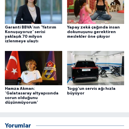
Garanti BBVA'nın 'Yatırım
Yapay zekâ çağında insan
Konuşuyoruz' serisi
dokunuşunu gerektiren
yaklaşık 70 milyon
meslekler öne çıkıyor
izlenmeye ulaştı
Hamza Akman:
Togg'un servis ağı hızla
'Galatasaray altyapısında
büyüyor
sorun olduğunu
düşünmüyorum'
Yorumlar