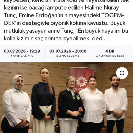
kaybeden, kendisinin sol kolu ve hayatta kalan tek
kızının ise bacağı ampute edilen Halime Nuray
ÇEVRE
Tunç, Emine Erdoğan'ın himayesindeki TOGEM-
DER'in desteğiyle biyonik koluna kavuştu. Büyük
Dış Haberler
mutluluk yaşayan anne Tunç, 'En büyük hayalim bu
kolla kızımın saçlarını tarayabilmek' dedi.
Dünya
03.07.2026 - 19:29
03.07.2026 - 20:00
4 DK
EĞİTİM
YAYINLANMA
GÜNCELLEME
OKUNMA SÜRESI
EKONOMİ
English News
Finans
Flaş Haber
Gayrimenkul