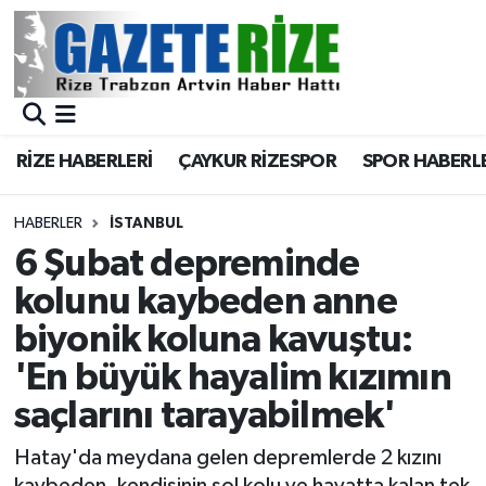
BÖLGEMİZ
Merkez Nöbetçi Eczaneler
SPOR
Merkez Hava Durumu
RİZE HABERLERİ
ÇAYKUR RİZESPOR
SPOR HABERL
Asayiş
Merkez Trafik Yoğunluk Haritası
HABERLER
İSTANBUL
Rize Jandarma Komutanlığı
Süper Lig Puan Durumu ve Fikstür
6 Şubat depreminde
kolunu kaybeden anne
Bilim Teknoloji
Tüm Manşetler
biyonik koluna kavuştu:
Bölge
Son Dakika Haberleri
'En büyük hayalim kızımın
saçlarını tarayabilmek'
Advertising news
Haber Arşivi
Hatay'da meydana gelen depremlerde 2 kızını
Canlı Maç