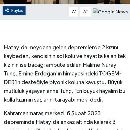
Paylaş
-
+
A
A
GENEL
GÜNDEM
Güvenlik
Hatay'da meydana gelen depremlerde 2 kızını
kaybeden, kendisinin sol kolu ve hayatta kalan tek
HABERDE İNSAN
kızının ise bacağı ampute edilen Halime Nuray
İNSAN
Tunç, Emine Erdoğan'ın himayesindeki TOGEM-
DER'in desteğiyle biyonik koluna kavuştu. Büyük
İş Dünyası
mutluluk yaşayan anne Tunç, 'En büyük hayalim bu
kolla kızımın saçlarını tarayabilmek' dedi.
Jandarma
Kahramanmaraş merkezli 6 Şubat 2023
Kadın
depreminde Hatay'da enkaz altında kalarak 3