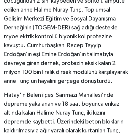
çocuğundan 2'sini kaybeden ve sol kolu ampute
KÜLTÜR SANAT
edilen anne Halime Nuray Tunç, Toplumsal
MAGAZİN
Gelişim Merkezi Eğitim ve Sosyal Dayanışma
Derneğinin (TOGEM-DER) sağladığı destekle
Otomobil
myoelektrik kontrollü biyonik kol protezine
kavuştu. Cumhurbaşkanı Recep Tayyip
POLİTİKA
Erdoğan'ın eşi Emine Erdoğan'ın talimatıyla
Sağlık
devreye giren dernek, protezin eksik kalan 2
milyon 100 bin liralık dirsek modülünü karşılayarak
SİYASET
anne Tunç'un hayalini gerçeğe dönüştürdü.
SPOR HABERLERİ
Hatay'ın Belen ilçesi Sarımazı Mahallesi'nde
depreme yakalanan ve 18 saat boyunca enkaz
TEKNOLOJİ
altında kalan Halime Nuray Tunç, iki kızını
depremde kaybetti. Üzerindeki beton blokların
Turizm
kaldırılmasıyla ağır yaralı olarak kurtarılan Tunç,