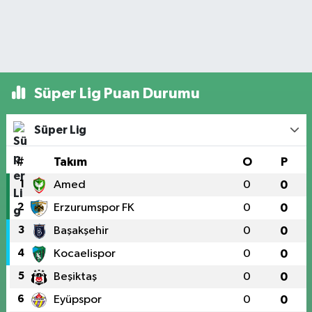
Süper Lig Puan Durumu
Süper Lig
#
Takım
O
P
1
Amed
0
0
2
Erzurumspor FK
0
0
3
Başakşehir
0
0
4
Kocaelispor
0
0
5
Beşiktaş
0
0
6
Eyüpspor
0
0