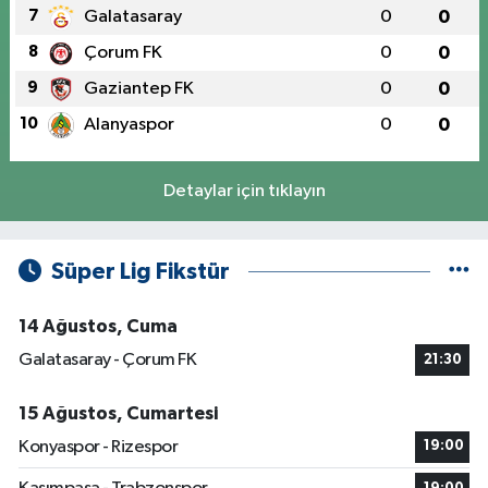
7
Galatasaray
0
0
8
Çorum FK
0
0
9
Gaziantep FK
0
0
10
Alanyaspor
0
0
Detaylar için tıklayın
Süper Lig Fikstür
14 Ağustos, Cuma
Galatasaray - Çorum FK
21:30
15 Ağustos, Cumartesi
Konyaspor - Rizespor
19:00