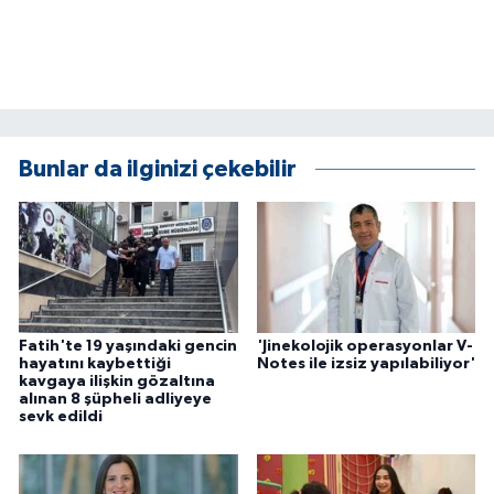
Bunlar da ilginizi çekebilir
Fatih'te 19 yaşındaki gencin
'Jinekolojik operasyonlar V-
hayatını kaybettiği
Notes ile izsiz yapılabiliyor'
kavgaya ilişkin gözaltına
alınan 8 şüpheli adliyeye
sevk edildi