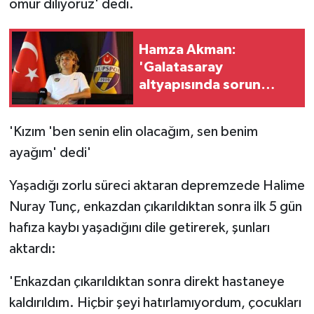
ömür diliyoruz' dedi.
Hamza Akman:
'Galatasaray
altyapısında sorun
olduğunu
düşünmüyorum'
'Kızım 'ben senin elin olacağım, sen benim
ayağım' dedi'
Yaşadığı zorlu süreci aktaran depremzede Halime
Nuray Tunç, enkazdan çıkarıldıktan sonra ilk 5 gün
hafıza kaybı yaşadığını dile getirerek, şunları
aktardı:
'Enkazdan çıkarıldıktan sonra direkt hastaneye
kaldırıldım. Hiçbir şeyi hatırlamıyordum, çocukları