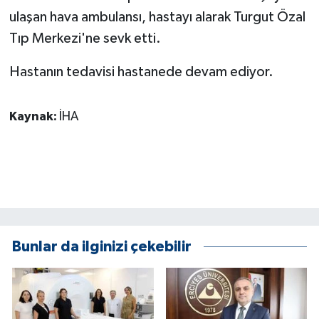
KÜLTÜR SANAT
ulaşan hava ambulansı, hastayı alarak Turgut Özal
Tıp Merkezi'ne sevk etti.
MAGAZİN
Hastanın tedavisi hastanede devam ediyor.
Otomobil
POLİTİKA
Kaynak:
İHA
Sağlık
SİYASET
SPOR HABERLERİ
Bunlar da ilginizi çekebilir
TEKNOLOJİ
Turizm