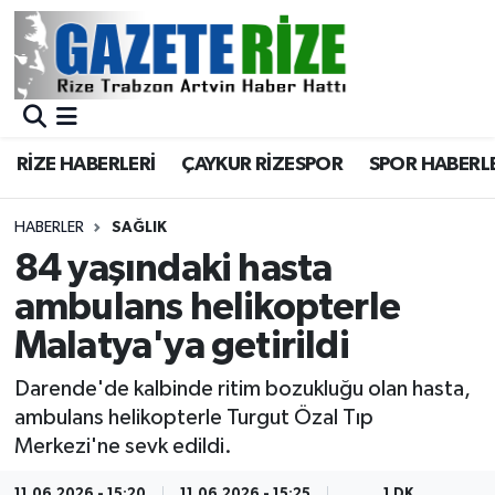
BÖLGEMİZ
Merkez Nöbetçi Eczaneler
SPOR
Merkez Hava Durumu
RİZE HABERLERİ
ÇAYKUR RİZESPOR
SPOR HABERL
Asayiş
Merkez Trafik Yoğunluk Haritası
HABERLER
SAĞLIK
Rize Jandarma Komutanlığı
Süper Lig Puan Durumu ve Fikstür
84 yaşındaki hasta
ambulans helikopterle
Bilim Teknoloji
Tüm Manşetler
Malatya'ya getirildi
Bölge
Son Dakika Haberleri
Darende'de kalbinde ritim bozukluğu olan hasta,
ambulans helikopterle Turgut Özal Tıp
Advertising news
Haber Arşivi
Merkezi'ne sevk edildi.
Canlı Maç
11.06.2026 - 15:20
11.06.2026 - 15:25
1 DK