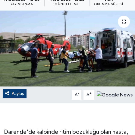
YAYINLANMA
GÜNCELLEME
OKUNMA SÜRESI
ÇEVRE
Dış Haberler
Dünya
EĞİTİM
EKONOMİ
English News
Paylaş
-
+
A
A
Finans
Flaş Haber
Darende'de kalbinde ritim bozukluğu olan hasta,
Gayrimenkul