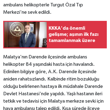
ambulans helikopterle Turgut Özal Tıp
GENEL
Merkezi'ne sevk edildi.
GÜNDEM
KKKA'da önemli
gelişme; aşının ilk fazı
Güvenlik
tamamlanmak üzere
HABERDE İNSAN
Malatya'nın Darende ilçesinde ambulans
İNSAN
helikopter 84 yaşındaki hasta için havalandı.
Edinilen bilgiye göre, A.K. Darende ilçesinde
İş Dünyası
aniden rahatsızlandı. Kalbinde ritim bozukluğu
olduğu belirlenen hastaya ilk müdahale Darende
Jandarma
Devlet Hastanesi'nde yapıldı. Yaşlı hastanın ileri
Kadın
tetkik ve tedavisi için Malatya merkeze sevki için
hava ambulansı talep edildi. Kısa sürede ilçeye