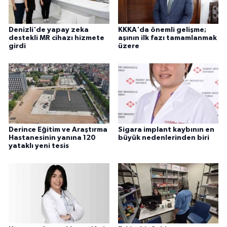
ÜLKE GÜNDEMİ
Denizli'de yapay zeka
KKKA'da önemli gelişme;
YAŞAM
destekli MR cihazı hizmete
aşının ilk fazı tamamlanmak
girdi
üzere
YEREL
Yerel Haberler
Derince Eğitim ve Araştırma
Sigara implant kaybının en
Hastanesinin yanına 120
büyük nedenlerinden biri
yataklı yeni tesis