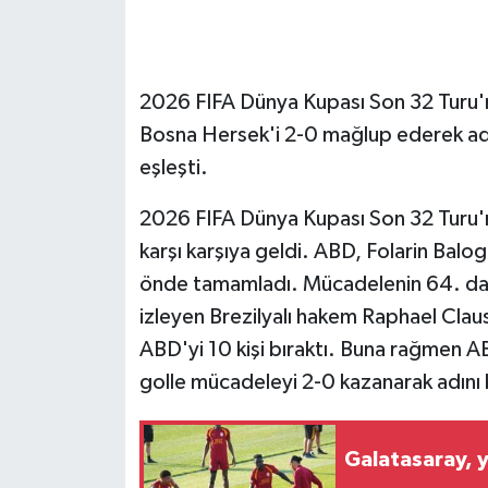
GENEL
2026 FIFA Dünya Kupası Son 32 Turu'n
GÜNDEM
Bosna Hersek'i 2-0 mağlup ederek adın
Güvenlik
eşleşti.
HABERDE İNSAN
2026 FIFA Dünya Kupası Son 32 Turu'
karşı karşıya geldi. ABD, Folarin Balogu
İNSAN
önde tamamladı. Mücadelenin 64. daki
izleyen Brezilyalı hakem Raphael Claus
İş Dünyası
ABD'yi 10 kişi bıraktı. Buna rağmen AB
golle mücadeleyi 2-0 kazanarak adını b
Jandarma
Kadın
Galatasaray, y