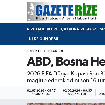
BÖLGEMİZ
Merkez Nöbetçi Eczaneler
RİZE HABERLERİ
ÇAYKUR RİZESPOR
SP
SPOR
Merkez Hava Durumu
ÜLKE GÜNDEMİ
Asayiş
Merkez Trafik Yoğunluk Haritası
HABERLER
İSTANBUL
Rize Jandarma Komutanlığı
Süper Lig Puan Durumu ve Fikstür
ABD, Bosna Her
Bilim Teknoloji
Tüm Manşetler
2026 FIFA Dünya Kupası Son 32 
Bölge
Son Dakika Haberleri
mağlup ederek adını son 16 turun
Advertising news
Haber Arşivi
02.07.2026 - 09:17
02.07.2026 - 09:35
YAYINLANMA
GÜNCELLEME
OKU
Canlı Maç