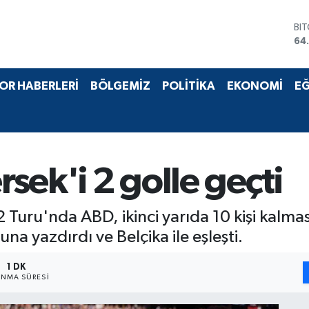
BI
64
DO
47
EU
OR HABERLERİ
BÖLGEMİZ
POLİTİKA
EKONOMİ
EĞ
55
ST
64
GR
66
Bİ
sek'i 2 golle geçti
13
Turu'nda ABD, ikinci yarıda 10 kişi kalm
a yazdırdı ve Belçika ile eşleşti.
1 DK
NMA SÜRESI