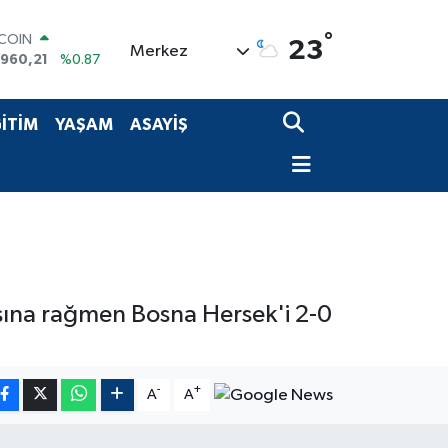
TCOIN
°
23
.960,21
%0.87
Merkez
LAR
,7436
%0.18
RO
İTİM
YAŞAM
ASAYİŞ
,2510
%0.32
ERLİN
,4811
%0.38
AM ALTIN
48.99
%2.59
ST100
.773
%-19
asına rağmen Bosna Hersek'i 2-0
-
+
A
A