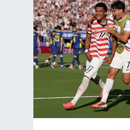
ÇEVRE
Dış Haberler
Dünya
EĞİTİM
EKONOMİ
English News
Finans
Flaş Haber
Gayrimenkul