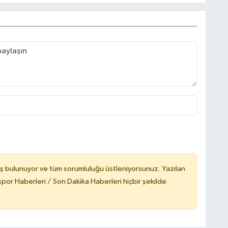
ş bulunuyor ve tüm sorumluluğu üstleniyorsunuz. Yazılan
or Haberleri / Son Dakika Haberleri hiçbir şekilde