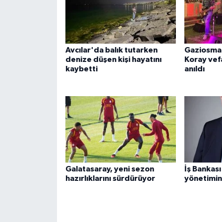
ÜLKE GÜNDEMİ
YAŞAM
Avcılar'da balık tutarken
Gaziosma
YEREL
denize düşen kişi hayatını
Koray vefa
kaybetti
anıldı
Yerel Haberler
Galatasaray, yeni sezon
İş Bankası
hazırlıklarını sürdürüyor
yönetimin