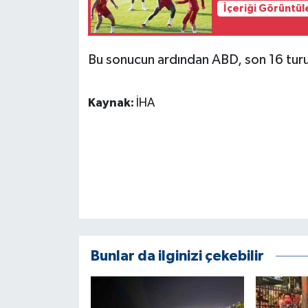
KÜLTÜR SANAT
İçeriği Görüntül
MAGAZİN
Bu sonucun ardından ABD, son 16 turun
Otomobil
Kaynak:
İHA
POLİTİKA
Sağlık
SİYASET
SPOR HABERLERİ
TEKNOLOJİ
Bunlar da ilginizi çekebilir
Turizm