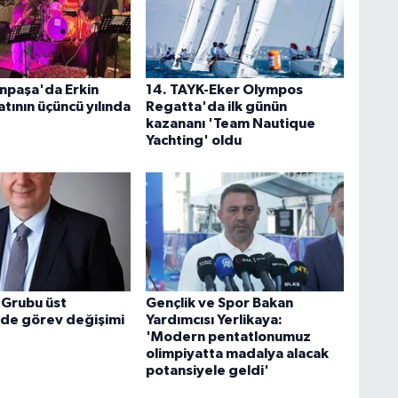
npaşa'da Erkin
14. TAYK-Eker Olympos
tının üçüncü yılında
Regatta'da ilk günün
kazananı 'Team Nautique
Yachting' oldu
 Grubu üst
Gençlik ve Spor Bakan
de görev değişimi
Yardımcısı Yerlikaya:
'Modern pentatlonumuz
olimpiyatta madalya alacak
potansiyele geldi'