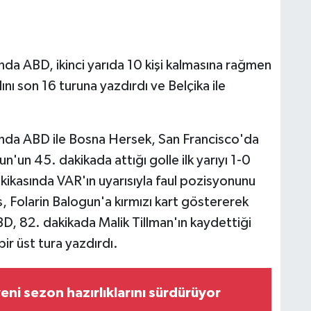
da ABD, ikinci yarıda 10 kişi kalmasına rağmen
ı son 16 turuna yazdırdı ve Belçika ile
nda ABD ile Bosna Hersek, San Francisco'da
n'un 45. dakikada attığı golle ilk yarıyı 1-0
kasında VAR'ın uyarısıyla faul pozisyonunu
, Folarin Balogun'a kırmızı kart göstererek
D, 82. dakikada Malik Tillman'ın kaydettiği
ir üst tura yazdırdı.
eni sezon hazırlıklarını sürdürüyor