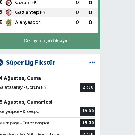
8
Çorum FK
0
0
9
Gaziantep FK
0
0
0
Alanyaspor
0
0
Detaylar için tıklayın
Süper Lig Fikstür
4 Ağustos, Cuma
alatasaray - Çorum FK
21:30
5 Ağustos, Cumartesi
onyaspor - Rizespor
19:00
asımpaşa - Trabzonspor
19:00
ençlerbirliği S.K. - Fenerbahçe
21:30