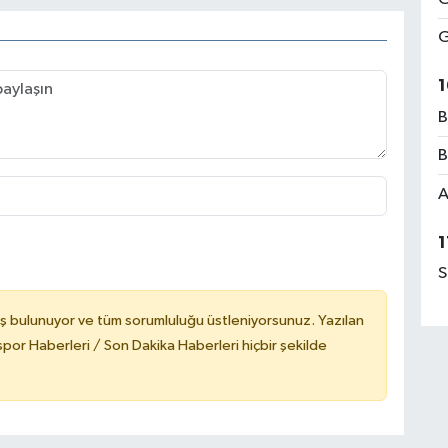
G
1
B
B
A
1
S
ş bulunuyor ve tüm sorumluluğu üstleniyorsunuz. Yazılan
or Haberleri / Son Dakika Haberleri hiçbir şekilde