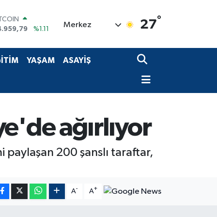
ITCOIN
°
27
Merkez
4.959,79
%1.11
OLAR
7,7436
%0.18
URO
İTİM
YAŞAM
ASAYİŞ
5,2510
%0.32
TERLİN
4,4811
%0.38
RAM ALTIN
660.55
%0.03
İST100
iye'de ağırlıyor
3.779
%-14
i paylaşan 200 şanslı taraftar,
-
+
A
A