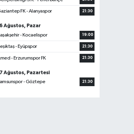
aziantep FK - Alanyaspor
21:30
6 Ağustos, Pazar
aşakşehir - Kocaelispor
19:00
eşiktaş - Eyüpspor
21:30
med - Erzurumspor FK
21:30
7 Ağustos, Pazartesi
amsunspor - Göztepe
21:30