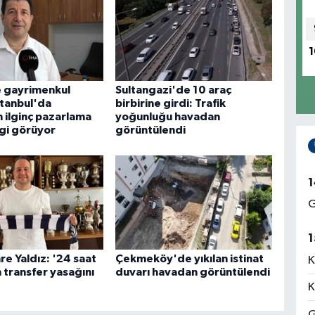
1
e gayrimenkul
Sultangazi'de 10 araç
stanbul'da
birbirine girdi: Trafik
n ilginç pazarlama
yoğunluğu havadan
lgi görüyor
görüntülendi
1
G
1
e Yaldız: '24 saat
Çekmeköy'de yıkılan istinat
K
transfer yasağını
duvarı havadan görüntülendi
K
G