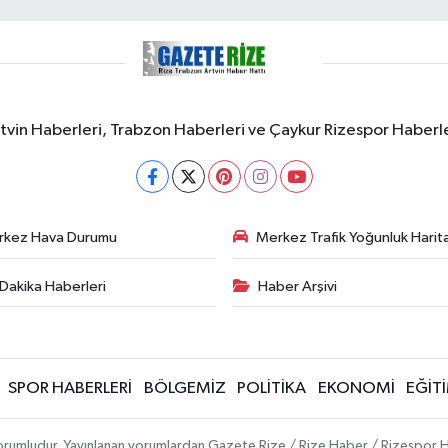
rtvin Haberleri, Trabzon Haberleri ve Çaykur Rizespor Haberl
rkez Hava Durumu
Merkez Trafik Yoğunluk Harita
Dakika Haberleri
Haber Arşivi
SPOR HABERLERİ
BÖLGEMİZ
POLİTİKA
EKONOMİ
EĞİT
 sorumludur. Yayınlanan yorumlardan Gazete Rize / Rize Haber / Rizespor H