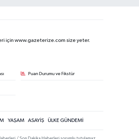
eri için www.gazeterize.com size yeter.
sı
Puan Durumu ve Fikstür
İM
YAŞAM
ASAYİŞ
ÜLKE GÜNDEMİ
aberleri / Son Dakika Haberleri sorumlu tutulamaz.