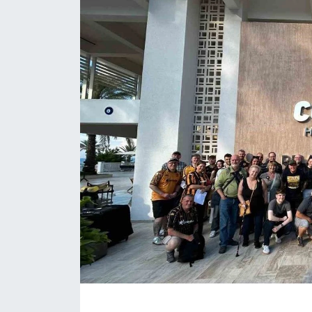
ÇEVRE
Dış Haberler
Dünya
EĞİTİM
EKONOMİ
English News
Finans
Flaş Haber
Gayrimenkul