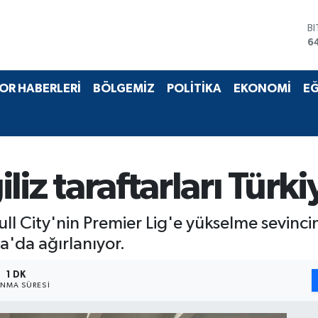
B
6
D
4
E
OR HABERLERİ
BÖLGEMİZ
POLİTİKA
EKONOMİ
EĞ
5
S
6
G
6
B
giliz taraftarları Türk
1
ull City'nin Premier Lig'e yükselme sevincin
ya'da ağırlanıyor.
1 DK
NMA SÜRESI