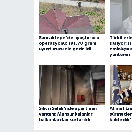
ÜLKE GÜNDEMİ
YAŞAM
YEREL
Sancaktepe'de uyuşturucu
Türkülerl
operasyonu: 191,70 gram
satıyor: İ
uyuşturucu ele geçirildi
emlakçını
Yerel Haberler
yöntemi i
Silivri Sahili'nde apartman
Ahmet Emr
yangını: Mahsur kalanlar
sürmeden 
balkonlardan kurtarıldı
kaldırdık'