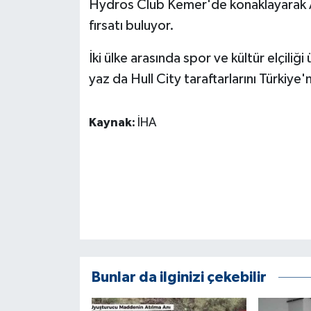
Hydros Club Kemer'de konaklayarak A
KÜLTÜR SANAT
fırsatı buluyor.
MAGAZİN
İki ülke arasında spor ve kültür elçiliği
Otomobil
yaz da Hull City taraftarlarını Türkiye'
POLİTİKA
Kaynak:
İHA
Sağlık
SİYASET
SPOR HABERLERİ
TEKNOLOJİ
Bunlar da ilginizi çekebilir
Turizm