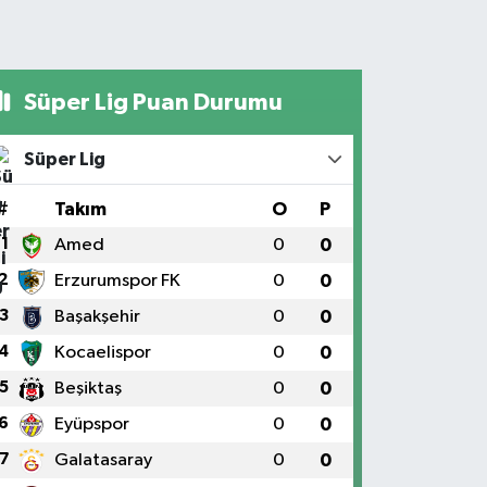
Süper Lig Puan Durumu
Süper Lig
#
Takım
O
P
1
Amed
0
0
2
Erzurumspor FK
0
0
3
Başakşehir
0
0
4
Kocaelispor
0
0
5
Beşiktaş
0
0
6
Eyüpspor
0
0
7
Galatasaray
0
0