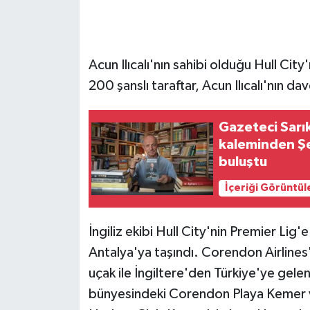
GENEL
Acun Ilıcalı'nın sahibi olduğu Hull Cit
GÜNDEM
200 şanslı taraftar, Acun Ilıcalı'nın dav
Güvenlik
Gazeteci Sarık
HABERDE İNSAN
kaleminden Şe
buluştu
İNSAN
İçeriği Görüntül
İş Dünyası
İngiliz ekibi Hull City'nin Premier Lig'
Jandarma
Antalya'ya taşındı. Corendon Airlines'
uçak ile İngiltere'den Türkiye'ye gel
Kadın
bünyesindeki Corendon Playa Kemer v