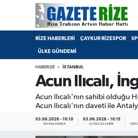
BÖLGEMİZ
Merkez Nöbetçi Eczaneler
RİZE HABERLERİ
ÇAYKUR RİZESPOR
SP
SPOR
Merkez Hava Durumu
ÜLKE GÜNDEMİ
Asayiş
Merkez Trafik Yoğunluk Haritası
HABERLER
İSTANBUL
Rize Jandarma Komutanlığı
Süper Lig Puan Durumu ve Fikstür
Acun Ilıcalı, İn
Bilim Teknoloji
Tüm Manşetler
Acun Ilıcalı'nın sahibi olduğu H
Bölge
Son Dakika Haberleri
Acun Ilıcalı'nın daveti ile Antal
Advertising news
Haber Arşivi
03.06.2026 - 10:10
03.06.2026 - 10:15
YAYINLANMA
GÜNCELLEME
OKU
Canlı Maç