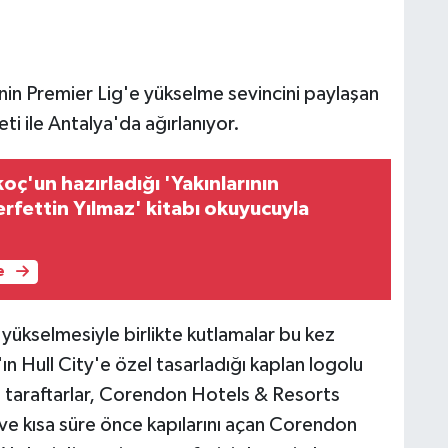
y'nin Premier Lig'e yükselme sevincini paylaşan
eti ile Antalya'da ağırlanıyor.
oç'un hazırladığı 'Yakınlarının
rfettin Yılmaz' kitabı okuyucuyla
e
e yükselmesiyle birlikte kutlamalar bu kez
ın Hull City'e özel tasarladığı kaplan logolu
en taraftarlar, Corendon Hotels & Resorts
e kısa süre önce kapılarını açan Corendon