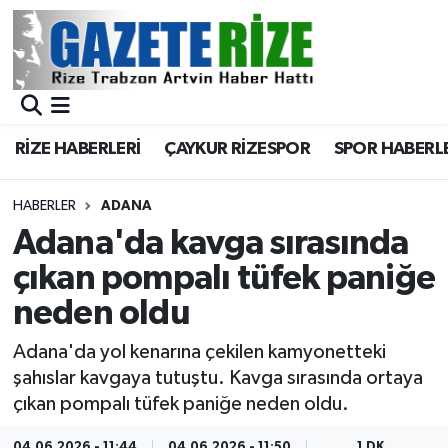
BÖLGEMİZ
Merkez Nöbetçi Eczaneler
SPOR
Merkez Hava Durumu
RİZE HABERLERİ
ÇAYKUR RİZESPOR
SPOR HABERL
Asayiş
Merkez Trafik Yoğunluk Haritası
HABERLER
ADANA
Rize Jandarma Komutanlığı
Süper Lig Puan Durumu ve Fikstür
Adana'da kavga sırasında
çıkan pompalı tüfek paniğe
Bilim Teknoloji
Tüm Manşetler
neden oldu
Bölge
Son Dakika Haberleri
Adana'da yol kenarına çekilen kamyonetteki
şahıslar kavgaya tutuştu. Kavga sırasında ortaya
Advertising news
Haber Arşivi
çıkan pompalı tüfek paniğe neden oldu.
Canlı Maç
04.06.2026 - 11:44
04.06.2026 - 11:50
1 DK