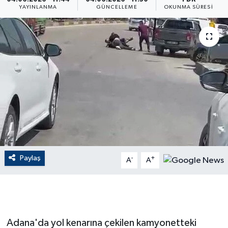
YAYINLANMA
GÜNCELLEME
OKUNMA SÜRESI
ÇEVRE
Dış Haberler
Dünya
EĞİTİM
EKONOMİ
English News
Paylaş
-
+
A
A
Finans
Flaş Haber
Adana'da yol kenarına çekilen kamyonetteki
Gayrimenkul