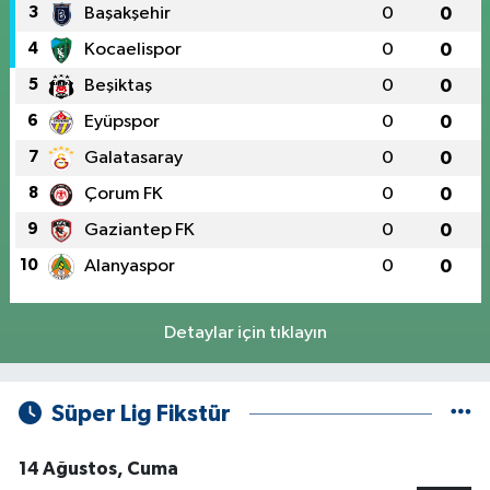
3
Başakşehir
0
0
4
Kocaelispor
0
0
5
Beşiktaş
0
0
6
Eyüpspor
0
0
7
Galatasaray
0
0
8
Çorum FK
0
0
9
Gaziantep FK
0
0
10
Alanyaspor
0
0
Detaylar için tıklayın
Süper Lig Fikstür
14 Ağustos, Cuma