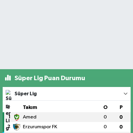
Süper Lig Puan Durumu
Süper Lig
#
Takım
O
P
1
Amed
0
0
2
Erzurumspor FK
0
0