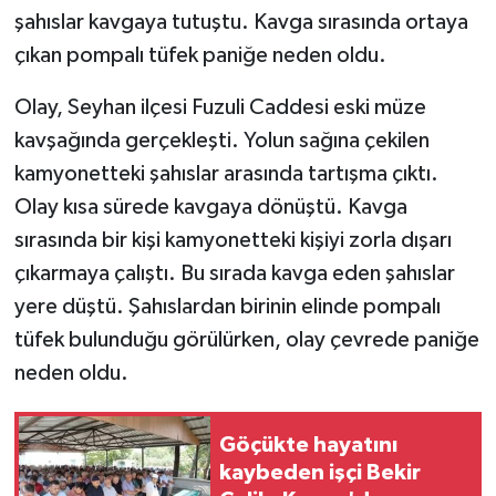
şahıslar kavgaya tutuştu. Kavga sırasında ortaya
GENEL
çıkan pompalı tüfek paniğe neden oldu.
Olay, Seyhan ilçesi Fuzuli Caddesi eski müze
GÜNDEM
kavşağında gerçekleşti. Yolun sağına çekilen
Güvenlik
kamyonetteki şahıslar arasında tartışma çıktı.
Olay kısa sürede kavgaya dönüştü. Kavga
HABERDE İNSAN
sırasında bir kişi kamyonetteki kişiyi zorla dışarı
çıkarmaya çalıştı. Bu sırada kavga eden şahıslar
İNSAN
yere düştü. Şahıslardan birinin elinde pompalı
İş Dünyası
tüfek bulunduğu görülürken, olay çevrede paniğe
neden oldu.
Jandarma
Göçükte hayatını
Kadın
kaybeden işçi Bekir