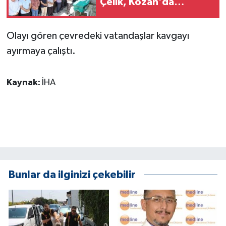
Çelik, Kozan'da
KÜLTÜR SANAT
toprağa verildi
MAGAZİN
Olayı gören çevredeki vatandaşlar kavgayı
ayırmaya çalıştı.
Otomobil
POLİTİKA
Kaynak:
İHA
Sağlık
SİYASET
SPOR HABERLERİ
Bunlar da ilginizi çekebilir
TEKNOLOJİ
Turizm