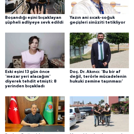
ÜLKE GÜNDEMİ
Boşandığı eşini bıçaklayan
Yazın ani sıcak-soğuk
YAŞAM
şüpheli adliyeye sevk edildi
geçişleri sinüziti tetikliyor
YEREL
Yerel Haberler
Eski eşini 13 gün önce
Doç. Dr. Akıncı: 'Bu bir af
'mezar yeri alacağım'
değil, terörle mücadelenin
diyerek tehdit etmişti: 8
hukuki zemine taşınması'
yerinden bıçakladı