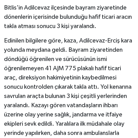
Bitlis'in Adilcevaz ilçesinde bayram ziyaretinde
GENEL
dönenlerin içerisinde bulunduğu hafif ticari aracın
takla atması sonucu 3 kişi yaralandı.
GÜNDEM
Edinilen bilgilere göre, kaza, Adilcevaz-Erciş kara
Güvenlik
yolunda meydana geldi. Bayram ziyaretinden
döndüğü öğrenilen ve sürücüsünün ismi
HABERDE İNSAN
öğrenilemeyen 41 AJM 775 plakalı hafif ticari
araç, direksiyon hakimiyetinin kaybedilmesi
İNSAN
sonucu kontrolden çıkarak takla attı. Yol kenarına
İş Dünyası
savrulan araçta bulunan 3 kişi çeşitli yerlerinden
yaralandı. Kazayı gören vatandaşların ihbarı
Jandarma
üzerine olay yerine sağlık, jandarma ve itfaiye
ekipleri sevk edildi. Yaralılara ilk müdahale olay
Kadın
yerinde yapılırken, daha sonra ambulanslarla