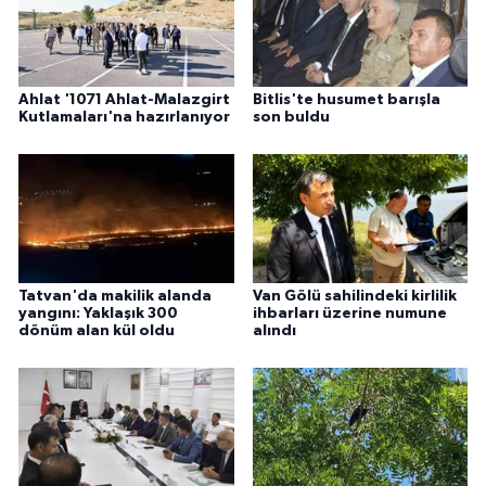
ÜLKE GÜNDEMİ
YAŞAM
Ahlat '1071 Ahlat-Malazgirt
Bitlis'te husumet barışla
Kutlamaları'na hazırlanıyor
son buldu
YEREL
Yerel Haberler
Tatvan'da makilik alanda
Van Gölü sahilindeki kirlilik
yangını: Yaklaşık 300
ihbarları üzerine numune
dönüm alan kül oldu
alındı