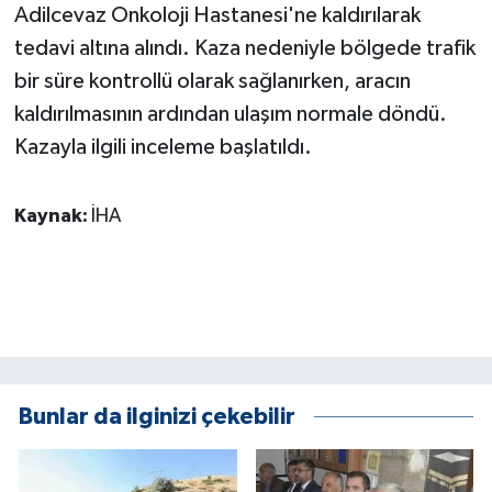
KÜLTÜR SANAT
Adilcevaz Onkoloji Hastanesi'ne kaldırılarak
tedavi altına alındı. Kaza nedeniyle bölgede trafik
MAGAZİN
bir süre kontrollü olarak sağlanırken, aracın
kaldırılmasının ardından ulaşım normale döndü.
Otomobil
Kazayla ilgili inceleme başlatıldı.
POLİTİKA
Kaynak:
İHA
Sağlık
SİYASET
SPOR HABERLERİ
TEKNOLOJİ
Bunlar da ilginizi çekebilir
Turizm