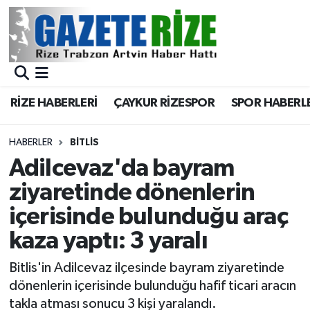
BÖLGEMİZ
Merkez Nöbetçi Eczaneler
SPOR
Merkez Hava Durumu
RİZE HABERLERİ
ÇAYKUR RİZESPOR
SPOR HABERL
Asayiş
Merkez Trafik Yoğunluk Haritası
HABERLER
BITLIS
Rize Jandarma Komutanlığı
Süper Lig Puan Durumu ve Fikstür
Adilcevaz'da bayram
ziyaretinde dönenlerin
Bilim Teknoloji
Tüm Manşetler
içerisinde bulunduğu araç
Bölge
Son Dakika Haberleri
kaza yaptı: 3 yaralı
Advertising news
Haber Arşivi
Bitlis'in Adilcevaz ilçesinde bayram ziyaretinde
dönenlerin içerisinde bulunduğu hafif ticari aracın
Canlı Maç
takla atması sonucu 3 kişi yaralandı.