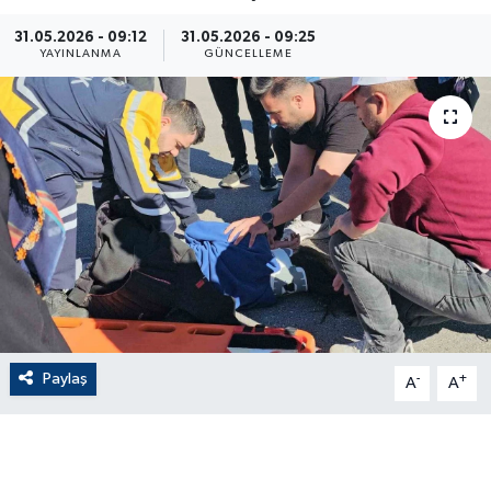
ÇEVRE
31.05.2026 - 09:12
31.05.2026 - 09:25
YAYINLANMA
GÜNCELLEME
Dış Haberler
Dünya
EĞİTİM
EKONOMİ
English News
Finans
Paylaş
-
+
A
A
Flaş Haber
Gayrimenkul